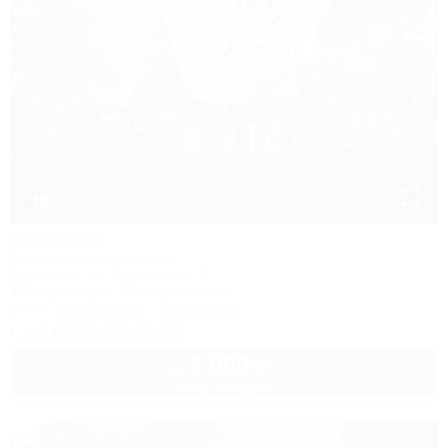
1 / 39
Валерия
Частное домовладение
Геленджик, ул. Ульяновская, 7
150м до моря
2,5км до центра
Wi-Fi
Кондиционер
Автостоянка
+7 (918) 350-55-52
2 000
руб.
от
2 взр. в августе