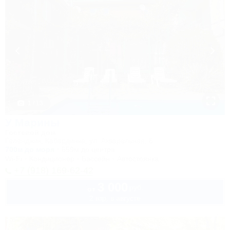
1 / 13
У Марины
Гостевой дом
Геленджик, Кабардинка, ул. Акварельная, 6
700м до моря
659м до центра
Wi-Fi
Кондиционер
Бассейн
Автостоянка
+7 (918) 169-62-42
3 000
руб.
от
2 взр. в августе