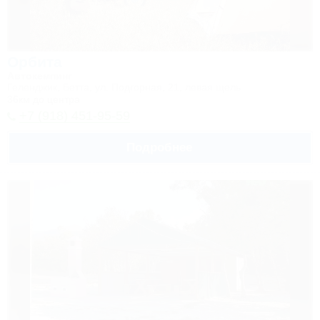
Орбита
Автокемпинг
Геленджик, Бетта, ул. Подгорная, 21, левая щель
36км до центра
+7 (918) 451-95-59
Подробнее