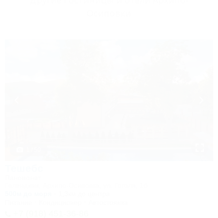
Другие Гостиницы и отели Архипо-
Осиповки
1 / 50
Тешебс
Пансионат
Геленджик, Архипо-Осиповка, ул. Гоголя, 1б
500м до моря
1,3км до центра
Питание
Кондиционер
Автостоянка
+7 (918) 451-36-86