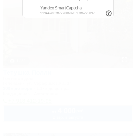
1 / 33
Тетушка Полли
Гостевой дом
Геленджик, ул. Серафимовича, 14
300м до моря
1,1км до центра
Кондиционер
Автостоянка
+7 918 412-19-95
4 000
руб.
от
2 взр. в августе