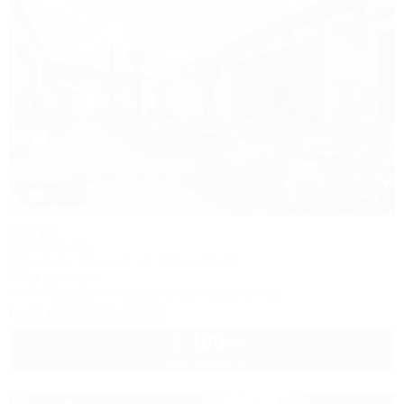
1 / 33
Амур
База отдыха
Геленджик, Криница, ул. Заречная, 3/1
200м до моря
Wi-Fi
Бассейн
Кондиционер
Автостоянка
+7 (914) 595-49-88
7 100
руб.
от
2 взр. в августе