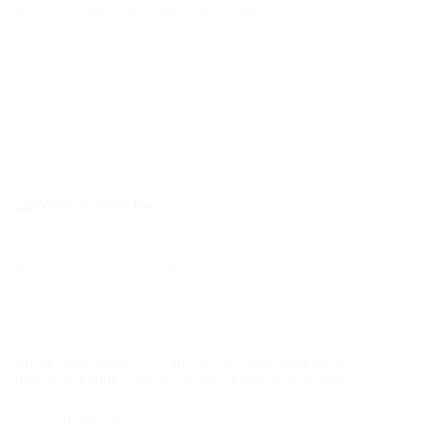
Прасковеевка (Геленджик) - 68 км
ГОРЯЧИЙ КЛЮЧ - 73 км
Мысхако (Новороссийск) - 89 км
Широкая Балка (Новороссийск) - 89 км
Шепси (Туапсе) - 94 км
Абрау-Дюрсо (Новороссийск) - 109 км
Другие курорты
СОЧИ - 130 км
Мацеста (Сочи) - 134 км
Адлер (Сочи) - 152 км
ГЛАВНАЯ
КОНТАКТЫ
НОВОСТИ
ПУТЕВОДИТЕЛЬ
Продолжая работу с сайтом, вы подтверждаете
© 2006–2026 Отдых.на Кубани.ру — отдых и туризм в Краснодарском
использование сайтом cookies вашего браузера.
крае и Республике Адыгея.
СОГЛАСЕН
Компании ООО "На Кубани.ру" принадлежит доменное имя
nakubani.ru на основании "Свидетельства о регистрации доменного