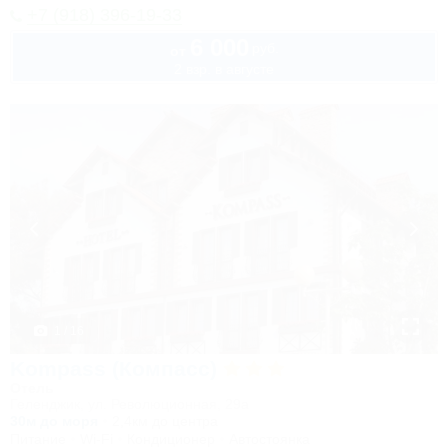
+7 (918) 396-19-33
6 000
руб.
от
2 взр. в августе
1 / 16
Kompass (Компасс)
Отель
Геленджик, ул. Революционная, 29а
30м до моря
2,4км до центра
Питание
Wi-Fi
Кондиционер
Автостоянка