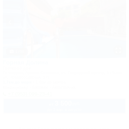
1 / 50
Горная Долина
Гостевой дом
Геленджик, Архипо-Осиповка, ул. Пицундский проезд, 5 (бывш.
ул. Новороссийская, 37)
1,7км до моря
1,4км до центра
Кондиционер
Бассейн
Автостоянка
+7 (953) 099-23-41
3 500
руб.
от
до 3 взр. в августе