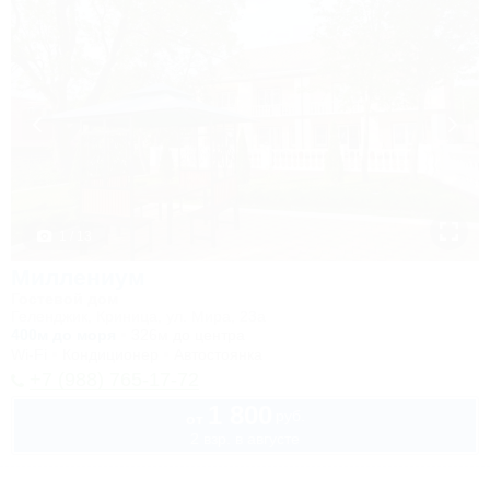
1 / 13
Миллениум
Гостевой дом
Геленджик, Криница, ул. Мира, 23а
400м до моря
326м до центра
Wi-Fi
Кондиционер
Автостоянка
+7 (988) 765-17-72
1 800
руб.
от
2 взр. в августе