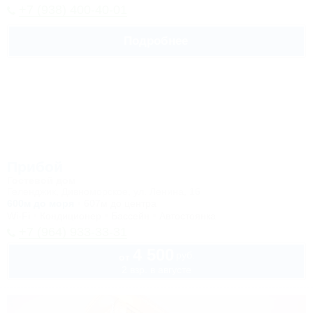
+7 (938) 400-40-01
Подробнее
Прибой
Гостевой дом
Геленджик, Дивноморское, ул. Ленина, 16
600м до моря
607м до центра
Wi-Fi
Кондиционер
Бассейн
Автостоянка
+7 (964) 933-33-31
4 500
руб.
от
2 взр. в августе