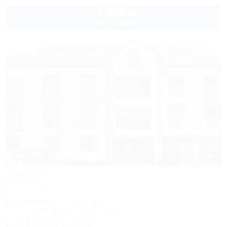
4 000
руб.
от
2 взр. в августе
1 / 34
Янтарь
Гостевой дом
Геленджик, Архипо-Осиповка, ул. Новая, 6
300м до моря
1,0км до центра
Wi-Fi
Кондиционер
Автостоянка
+7 (86141) 6-00-65