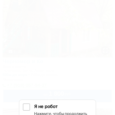
1 / 22
Черномор и Ко
База отдыха
Геленджик, Бетта, Левая щель
500м до моря
740м до центра
Автостоянка
+7 (918) 057-54-37
1 800
руб.
от
2 взр. в августе