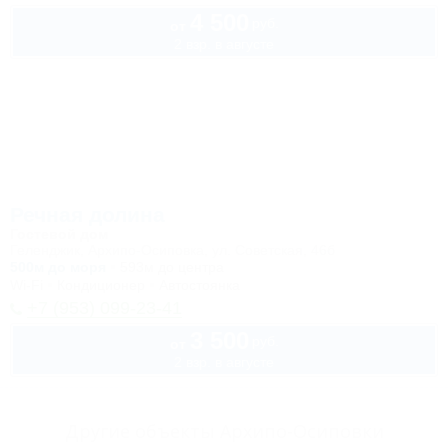
4 500
руб.
от
2 взр. в августе
Речная долина
Гостевой дом
Геленджик, Архипо-Осиповка, ул. Советская, 46б
500м до моря
593м до центра
Wi-Fi
Кондиционер
Автостоянка
+7 (953) 099-23-41
3 500
руб.
от
2 взр. в августе
Другие объекты Архипо-Осиповки