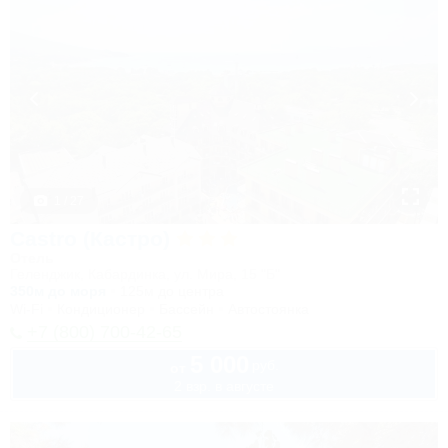
1 / 27
Castro (Кастро)
Отель
Геленджик, Кабардинка, ул. Мира, 15 "Б"
350м до моря
125м до центра
Wi-Fi
Кондиционер
Бассейн
Автостоянка
+7 (800) 700-42-65
5 000
руб.
от
2 взр. в августе