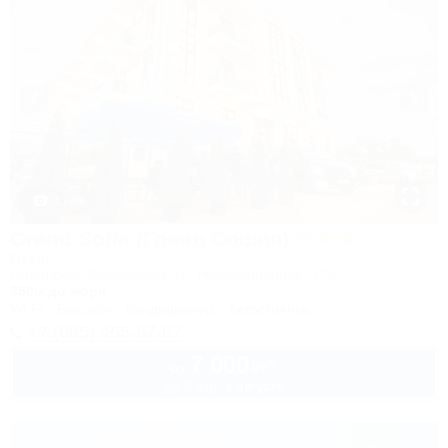
1 / 49
Grand Sofia (Гранд София)
Отель
Геленджик, Кабардинка, ул. Революционная, 126
350м до моря
Wi-Fi
Бассейн
Кондиционер
Автостоянка
+7 (965) 465-67-67
7 000
руб.
от
до 3 взр. в августе