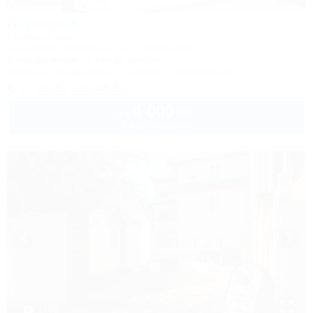
Вероника
Гостевой дом
Геленджик, Кабардинка, ул. Октябрьская, 12
1,0км до моря
1,1км до центра
Питание
Кондиционер
Бассейн
Автостоянка
+7 (918) 188-48-58
4 000
руб.
от
2 взр. в августе
1 / 21