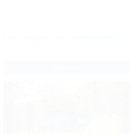
База Пшадского охотхозяйства ККОООР
Охотничье-рыболовная база
Геленджик, Пшада
30км до центра
Подробнее