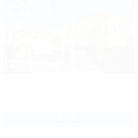
1 / 44
Славянский
Гостиница
Геленджик, Кабардинка, пер. Олимпийский, 12
600м до моря
364м до центра
Wi-Fi
Кондиционер
Автостоянка
+7 (964) 911-32-00
3 800
руб.
от
2 взр. в августе