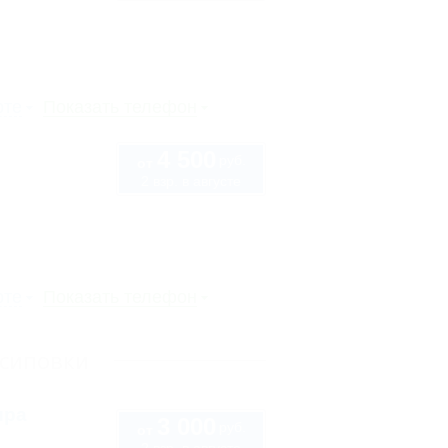
рте
Показать телефон
4 500
руб.
от
2 взр. в августе
6
рте
Показать телефон
Осиповки
ира
3 000
руб.
от