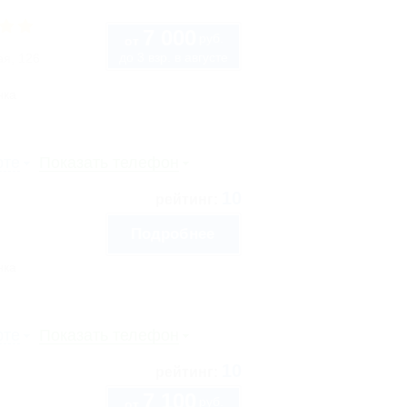
7 000
руб.
от
до 3 взр. в августе
ая, 126
нка
рте
Показать телефон
10
рейтинг:
Подробнее
нка
рте
Показать телефон
10
рейтинг:
7 100
руб.
от