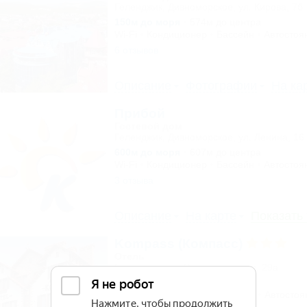
Геленджик, Дивноморское, ул. Кирова, 7б
150м до моря
574м до центра
Wi-Fi
Кондиционер
Бассейн
Автостоя
6 отзывов
Описание
Фотографии
На ка
Прибой
Гостевой дом
Геленджик, Дивноморское, ул. Ленина, 16
600м до моря
607м до центра
Wi-Fi
Кондиционер
Бассейн
Автостоя
3 отзыва
Описание
На карте
Показать
Kompass (Компасс)
Отель
Геленджик, ул. Революционная, 29а
30м до моря
2,4км до центра
Питание
Wi-Fi
Кондиционер
Автостоя