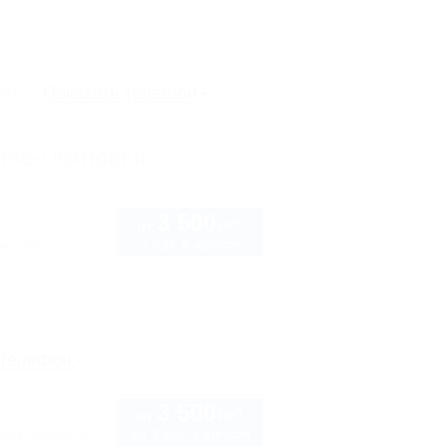
рте
Показать телефон
хипо-Осиповки
3 500
руб.
от
2 взр. в августе
ая, 46б
 телефон
3 500
руб.
от
до 3 взр. в августе
кий проезд, 5