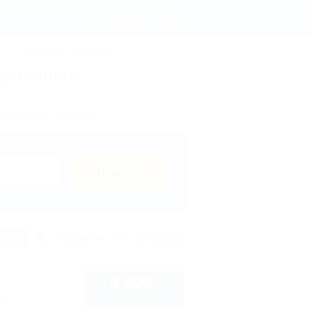
 бронирование, цены 2026 - Отдых.на Кубани.ру
Регистрация
Вход
ы
Термальные источники
ехразовым
ых в Архипо-Осиповке?
Поиск
исок
На карте
Отзывы
4 000
руб.
от
2 взр. в августе
1б