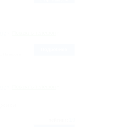
2 взр. в августе
рте
Показать телефон
Подробнее
, Назарова
рте
Показать телефон
джика
10
рейтинг: