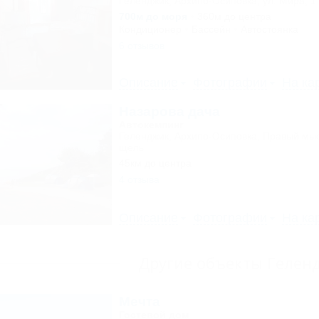
Геленджик, Архипо-Осиповка, ул. Мира, 1
700м до моря
360м до центра
Кондиционер
Бассейн
Автостоянка
6 отзывов
Описание
Фотографии
На ка
Назарова дача
Автокемпинг
Геленджик, Архипо-Осиповка, Правый мыс
щель
45км до центра
4 отзыва
Описание
Фотографии
На ка
Другие объекты Гелен
Мечта
Гостевой дом