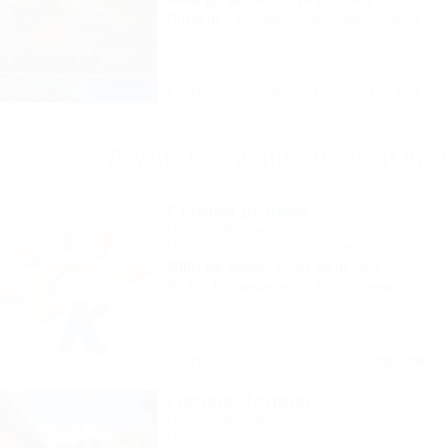
500м до моря
1,3км до центра
Питание
Кондиционер
Автостоянка
18 отзывов
Описание
Фотографии
На ка
Другие Гостиницы и отели Ар
Речная долина
Гостевой дом
Геленджик, Архипо-Осиповка, ул. Советск
500м до моря
593м до центра
Wi-Fi
Кондиционер
Автостоянка
2 отзыва
Описание
На карте
Показать
Горная Долина
Гостевой дом
Геленджик, Архипо-Осиповка, ул. Пицундс