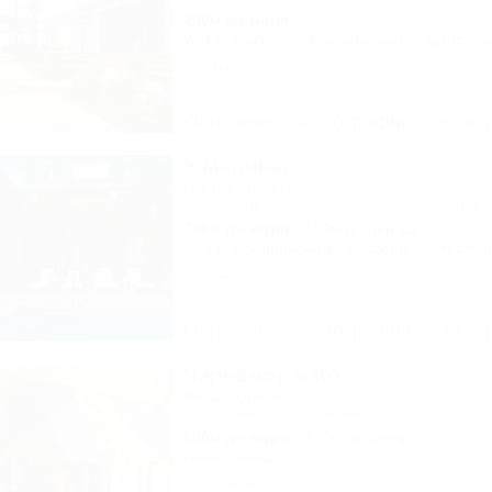
200м до моря
Wi-Fi
Бассейн
Кондиционер
Автостоя
3 отзыва
Описание
Фотографии
На ка
У Марины
Гостевой дом
Геленджик, Кабардинка, ул. Акварельная, 
700м до моря
659м до центра
Wi-Fi
Кондиционер
Бассейн
Автостоя
4 отзыва
Описание
Фотографии
На ка
Черномор и Ко
База отдыха
Геленджик, Бетта, Левая щель
500м до моря
740м до центра
Автостоянка
44 отзыва