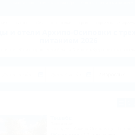
Архипо-Осиповка: Гостиницы и отели в Архипо-Осиповке с трехразовым питанием -
ДЖИК
ТУАПСЕ
Ейск
КРАСНОДАР
Крым
Горнолыжные курорт
ы и отели Архипо-Осиповки с тр
питанием 2026
ц и отелей по направлению Архипо-Осиповка. Куда поехать на отд
Сп
Тешебс
Пансионат
Геленджик, Архипо-Осиповка, ул. Гоголя, 