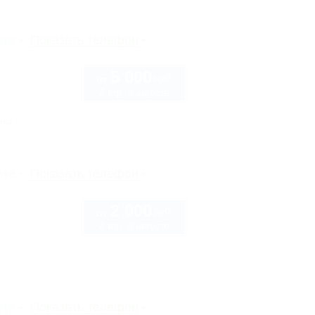
рте
Показать телефон
5 000
руб.
от
2 взр. в августе
нка
рте
Показать телефон
2 000
руб.
от
2 взр. в августе
рте
Показать телефон