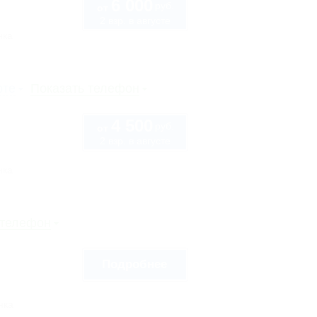
6 000
руб.
от
2 взр. в августе
нка
рте
Показать телефон
4 500
руб.
от
2 взр. в августе
нка
 телефон
Подробнее
нка