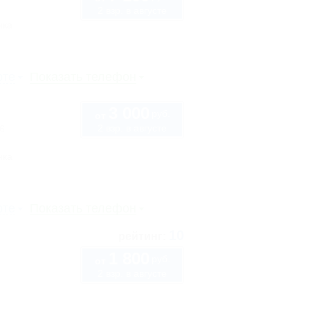
2 взр. в августе
нка
рте
Показать телефон
3 000
руб.
от
2 взр. в августе
6
нка
рте
Показать телефон
10
рейтинг:
1 800
руб.
от
2 взр. в августе