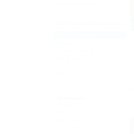
Жильё для отдыха
(1)
Все курорты Геленджика
Архипо-Осиповка
(6)
Кабардинка
(7)
Дивноморское
(3)
Криница
(2)
Бетта
(2)
Пшада
(1)
Еще
Популярные
Бассейн
(1)
Без посредников
(4)
Недорого
(3)
VIP отдых
(1)