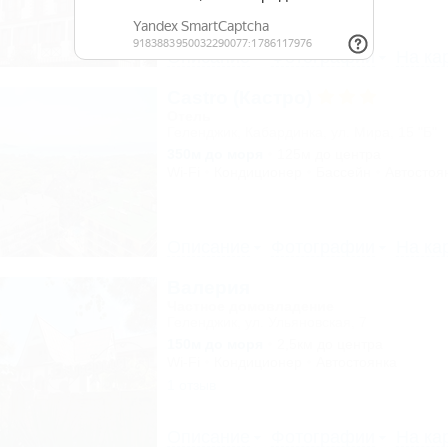
Описание
Фотографии
На ка
Castro (Кастро)
Отель
Геленджик, Кабардинка, ул. Мира, 15 "Б"
350м до моря
125м до центра
Wi-Fi
Кондиционер
Бассейн
Автостоя
Описание
Фотографии
На ка
Валерия
Частное домовладение
Геленджик, ул. Ульяновская, 7
150м до моря
2,5км до центра
Wi-Fi
Кондиционер
Автостоянка
1 отзыв
Описание
Фотографии
На ка