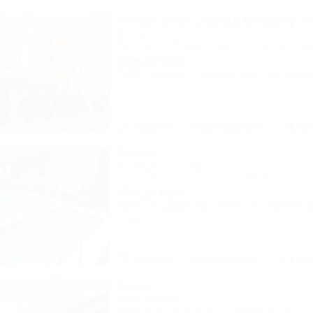
Grand Sofia (Гранд София)
Отель
Геленджик, Кабардинка, ул. Революционн
350м до моря
Wi-Fi
Бассейн
Кондиционер
Автостоя
Описание
Фотографии
На ка
Лакис
Частная гостиница
Геленджик, Кабардинка, ул. Дообская, 22
950м до моря
Wi-Fi
Кондиционер
Бассейн
Автостоя
1 отзыв
Описание
Фотографии
На ка
Амур
База отдыха
Геленджик, Криница, ул. Заречная, 3/1