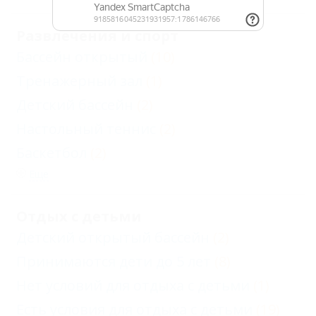
Развлечения и спорт
Бассейн открытый
(10)
Тренажерный зал
(1)
Детский бассейн
(2)
Настольный теннис
(2)
Баскетбол
(2)
Еще
Отдых с детьми
Детский открытый бассейн
(2)
Принимаются дети до 5 лет
(8)
Нет условий для отдыха с детьми
(1)
Есть условия для отдыха с детьми
(19)