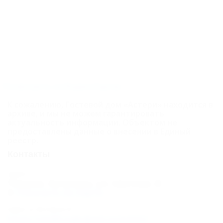
люкс
Трехместный
комфорт
Семейный
двухкомнатный
четырехместный
Посмотреть на Яндекс.Картах
Семейный
К сожалению, Гостевой дом «Астери» находится в
архиве, и мы не можем гарантировать
двухкомнатный
актуальность информации. Объектом не
шестиместный
предоставлены данные о внесении в Единый
реестр.
Карта
Контакты
Отзывы
Адрес:
Темрюк, Кучугуры, ул. Светлая, 8
Показать на карте
Адрес в Интернете:
https://otdih.nakubani.ru/asteri/