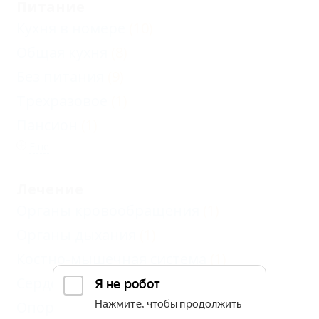
Питание
Кухня в номере
(10)
Общая кухня
(8)
Без питания
(9)
Трехразовое
(1)
Пансион
(1)
Еще
Лечение
Органы кровообращения
(1)
Органы дыхания
(1)
Костно-мышечная система
(1)
Сердечно-сосудистая система
(1)
Опорно-двигательный аппарат
(1)