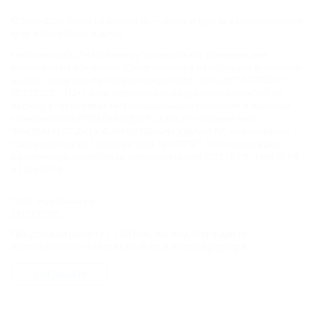
© 2006–2026 Отдых.на Кубани.ру — отдых и туризм в Краснодарском
крае и Республике Адыгея.
Компании ООО "На Кубани.ру" принадлежит доменное имя
nakubani.ru на основании "Свидетельства о регистрации доменного
имени", свидетельство о регистрации СМИ –Эл № ФС77-79732 от
07.12.2020 г. (12+), зарегистрировано Федеральной службой по
надзору в сфере связи, информационных технологий и массовых
коммуникаций (РОСКОМНАДЗОР), а так же товарный знак
"НАКУБАНИ ОТДЫХ КУБАНИ ОТДЫХ.НА КУБАНИ.РУ" на основании
"Свидетельства на Товарный Знак № 547792". Это подтверждает
юридическую защиту прав, согласно статьям 1252 ГК РФ, 1484 ГК РФ
и 1229 ГК РФ.
ООО "На Кубани.ру"
2312157635
1082312013827
Продолжая работу с сайтом, вы подтверждаете
Все права защищены.
использование сайтом cookies вашего браузера.
Присоединяйтесь к нам!
СОГЛАСЕН