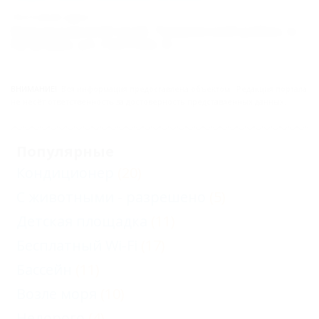
Почтовый адрес:
Краснодарский край, Темрюкский район, п.
Кучугуры, ул. Светлая, 8
ВНИМАНИЕ!
Вся информация предоставлена объектом. Редакция портала
не несёт ответственность за достоверность представленных данных.
Популярные
Кондиционер
(20)
С животными - разрешено
(5)
Детская площадка
(11)
Бесплатный Wi-Fi
(17)
Бассейн
(11)
Возле моря
(10)
Недорого
(4)