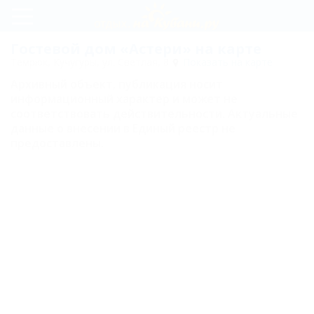
Регистрация
Гостевой дом «Астери» на карте
Темрюк, Кучугуры, ул. Светлая, 8
Показать на карте
Вход
Архивный объект, публикация носит
информационный характер и может не
Астери
соответствовать действительности. Актуальные
данные о внесении в Единый реестр не
предоставлены.
Цены
Номера
Двухместный
люкс
Трехместный
люкс
Четырехместный