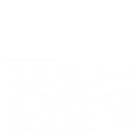
люкс
Трехместный
комфорт
Семейный
двухкомнатный
четырехместный
ОПИСАНИЕ НОМЕРА
Семейный
Номера светлые, просторные от 15 до 22 кв.
двухкомнатный
м.
Около каждого номера есть "личная" веранда,
шестиместный
покрытая зеленью, со столом и стульями.
Карта
В каждом номере:
двуспальные и односпальные
кровати с
прикроватными тумбочками, кресло-
Отзывы
кровать, кондиционер, ТВ (спутниковое),
холодильник, стол журнальный со стульями,
настольная лампа, графин со стаканами,
необходимая посуда, санузел с душем.