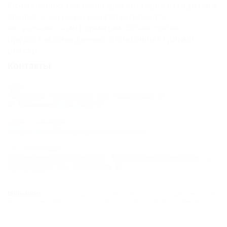
К сожалению, Гостевой дом «Астери» находится в
архиве, и мы не можем гарантировать
актуальность информации. Объектом не
предоставлены данные о внесении в Единый
реестр.
Контакты
Адрес:
Темрюк, Кучугуры, ул. Светлая, 8
Показать на карте
Адрес в Интернете:
https://otdih.nakubani.ru/asteri/
Почтовый адрес:
Краснодарский край, Темрюкский район, п.
Кучугуры, ул. Светлая, 8
ВНИМАНИЕ!
Вся информация предоставлена объектом. Редакция портала
не несёт ответственность за достоверность представленных данных.