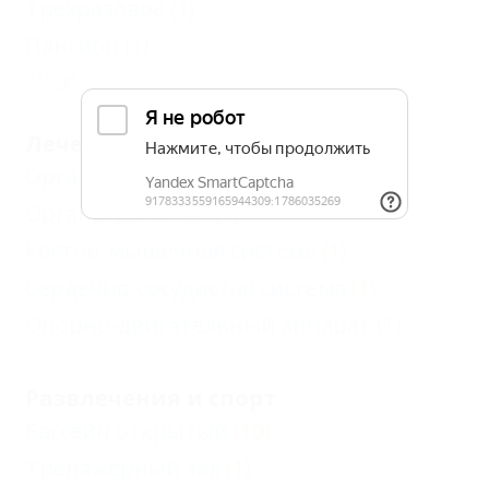
Трехразовое
(1)
Пансион
(1)
Еще
Лечение
Органы кровообращения
(1)
Органы дыхания
(1)
Костно-мышечная система
(1)
Сердечно-сосудистая система
(1)
Опорно-двигательный аппарат
(1)
Развлечения и спорт
Бассейн открытый
(10)
Тренажерный зал
(1)