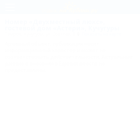
Регистрация
Номер «Двухместный люкс»,
гостевой дом «Астери», Кучугуры
Вход
Темрюк, Кучугуры, ул. Светлая, 8
Показать на карте
Архивный объект, публикация носит
Астери
информационный характер и может не
соответствовать действительности. Актуальные
данные о внесении в Единый реестр не
Цены
предоставлены.
Номера
Двухместный
люкс
Трехместный
люкс
Четырехместный