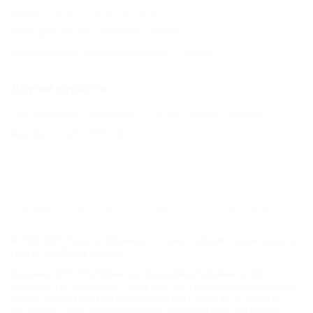
Цыбанобалка (Анапа) - 63 км
Большой Утриш (Анапа) - 80 км
Абрау-Дюрсо (Новороссийск) - 118 км
Другие курорты
Прасковеевка (Геленджик) - 129 км
СОЧИ - 284 км
Адлер (Сочи) - 307 км
ГЛАВНАЯ
КОНТАКТЫ
НОВОСТИ
ПУТЕВОДИТЕЛЬ
© 2006–2026 Отдых.на Кубани.ру — отдых и туризм в Краснодарском
крае и Республике Адыгея.
Компании ООО "На Кубани.ру" принадлежит доменное имя
nakubani.ru на основании "Свидетельства о регистрации доменного
имени", свидетельство о регистрации СМИ –Эл № ФС77-79732 от
07.12.2020 г. (12+), зарегистрировано Федеральной службой по