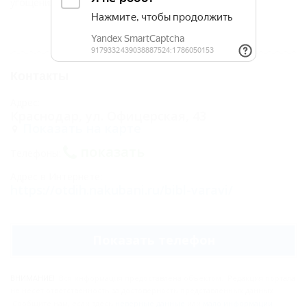
угощениями, скоморохами и викторинами. Во...
Все новости
Контакты
Адрес:
Краснодар, ул. Офицерская, 43
Показать на карте
показать
Телефоны:
Адрес в Интернете:
https://otdih.nakubani.ru/bibl-varavi/
Показать телефон
ВНИМАНИЕ!
Вся информация предоставлена объектом. Редакция портала
не несёт ответственность за достоверность представленных данных.
Сообщите нам, если здесь
неверные данные
или
мало информации
.