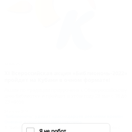
24 мая 2022
XI Всероссийская акция «Библионочь-2022»
пройдет на Кубани в очном формате!
Акция по традиции приурочена к Общероссийскому
дню библиотек и пройдет в этом году 28 мая с 18 до
23 часов....
24 апреля 2014
"Библионочь" удивит краснодарцев реалиями времен
Онегина и постановками Шекспира
В "Библионочь" в Краснодаре будут работать ярмарки с