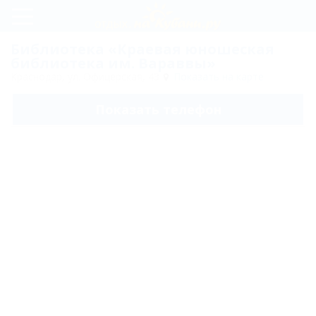
Регистрация
Библиотека «Краевая юношеская
библиотека им. Вараввы»
Вход
Краснодар, ул. Офицерская, 43
Показать на карте
Краевая
Показать телефон
юношеская
библиотека
им.
Вараввы
Новости
Карта
Отзывы