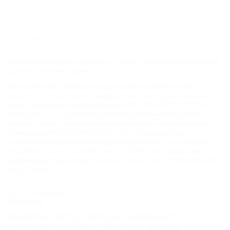
ГЛАВНАЯ
КОНТАКТЫ
НОВОСТИ
ПУТЕВОДИТЕЛЬ
© 2006–2026 Отдых.на Кубани.ру — отдых и туризм в Краснодарском
крае и Республике Адыгея.
Компании ООО "На Кубани.ру" принадлежит доменное имя
nakubani.ru на основании "Свидетельства о регистрации доменного
имени", свидетельство о регистрации СМИ –Эл № ФС77-79732 от
07.12.2020 г. (12+), зарегистрировано Федеральной службой по
надзору в сфере связи, информационных технологий и массовых
коммуникаций (РОСКОМНАДЗОР), а так же товарный знак
"НАКУБАНИ ОТДЫХ КУБАНИ ОТДЫХ.НА КУБАНИ.РУ" на основании
"Свидетельства на Товарный Знак № 547792". Это подтверждает
юридическую защиту прав, согласно статьям 1252 ГК РФ, 1484 ГК РФ
и 1229 ГК РФ.
ООО "На Кубани.ру"
2312157635
1082312013827
Продолжая работу с сайтом, вы подтверждаете
Все права защищены.
использование сайтом cookies вашего браузера.