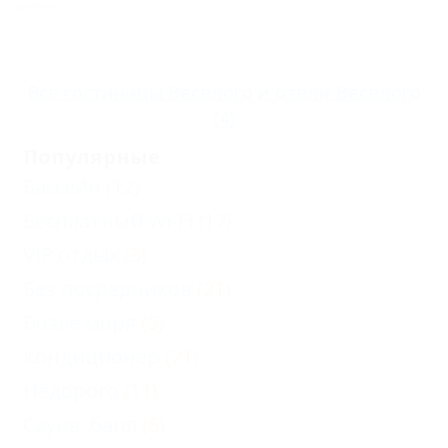
данных.
№8, 9
Стандарт
Все
гостиницы Веселого
и
отели Веселого
трехкомнатный
(4)
двухместный в
Популярные
коттедже №1-4
Бассейн
(12)
Стандарт
Бесплатный Wi-Fi
(17)
улучшенный
VIP отдых
(3)
двухместный (1
Без посредников
(21)
этаж) в коттедже
Возле моря
(5)
№6
Кондиционер
(21)
Стандарт
улучшенный
Недорого
(11)
двухместный с
Сауна, баня
(6)