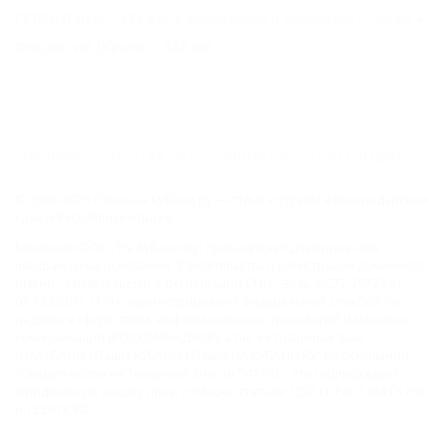
ГЕЛЕНДЖИК - 171 км
Кабардинка (Геленджик) - 186 км
Феодосия (Крым) - 382 км
ГЛАВНАЯ
КОНТАКТЫ
НОВОСТИ
ПУТЕВОДИТЕЛЬ
© 2006–2026 Отдых.на Кубани.ру — отдых и туризм в Краснодарском
крае и Республике Адыгея.
Компании ООО "На Кубани.ру" принадлежит доменное имя
nakubani.ru на основании "Свидетельства о регистрации доменного
имени", свидетельство о регистрации СМИ –Эл № ФС77-79732 от
07.12.2020 г. (12+), зарегистрировано Федеральной службой по
надзору в сфере связи, информационных технологий и массовых
коммуникаций (РОСКОМНАДЗОР), а так же товарный знак
"НАКУБАНИ ОТДЫХ КУБАНИ ОТДЫХ.НА КУБАНИ.РУ" на основании
"Свидетельства на Товарный Знак № 547792". Это подтверждает
юридическую защиту прав, согласно статьям 1252 ГК РФ, 1484 ГК РФ
и 1229 ГК РФ.