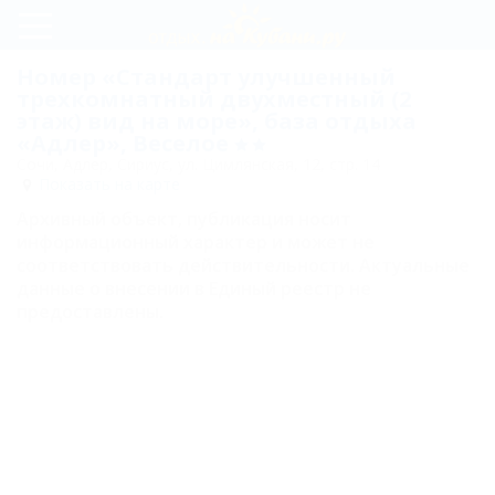
Регистрация
Номер «Стандарт улучшенный
трехкомнатный двухместный (2
Вход
этаж) вид на море», база отдыха
«Адлер», Веселое
Сочи, Адлер, Сириус, ул. Цимлянская, 12, стр. 14
Адлер
Показать на карте
Архивный объект, публикация носит
Номера
информационный характер и может не
соответствовать действительности. Актуальные
Коттедж
данные о внесении в Единый реестр не
трехкомнатный
предоставлены.
трехместный
(вид на парк)
№10
Коттедж
трехкомнатный