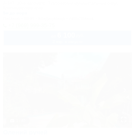
А-147, 10-й километр, Туапсинский муниципальный округ,
Краснодарский край
5м до моря
Питание
Wi-Fi
Кондиционер
Автостоянка
+7 (969) 999-35-75
6 100
руб.
от
2 взр. в августе
1 / 40
Олений ручей