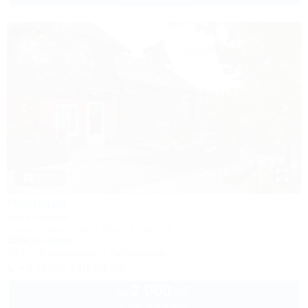
1 / 35
Росинка
База отдыха
Туапсе, Бжид, Бухта Инал, 1 участок
250м до моря
Wi-Fi
Кондиционер
Автостоянка
+7 (905) 445-34-69
2 000
руб.
от
2 взр. в августе