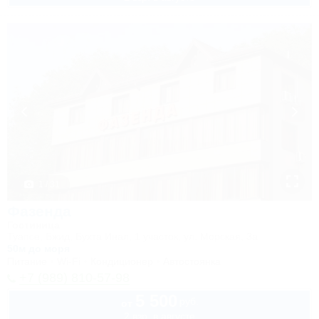
1 / 31
Фазенда
Гостиница
Туапсе, Бжид, Бухта Инал, 1 участок, ул. Морская, 3а
50м до моря
Питание
Wi-Fi
Кондиционер
Автостоянка
+7 (989) 810-57-98
5 500
руб.
от
2 взр. в августе