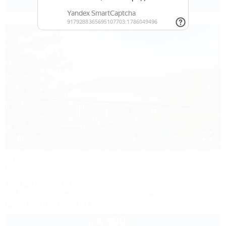
до 3 взр. в августе
1 / 50
Утес
Пансионат отдыха
Туапсе, Бжид, Бухта Инал, 5 участок
200м до моря
481м до центра
Wi-Fi
Кондиционер
Бассейн
Автостоянка
+7 (918) 445-64-44
4 500
руб.
от