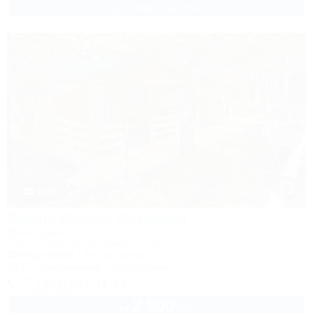
до 3 взр. в августе
1 / 28
Сфера (бывш. Автомир)
База отдыха
Туапсе, Бухта Инал, Бжид, 5 участок
350м до моря
4км до центра
Wi-Fi
Кондиционер
Автостоянка
+7 (964) 917-11-13
2 500
руб.
от