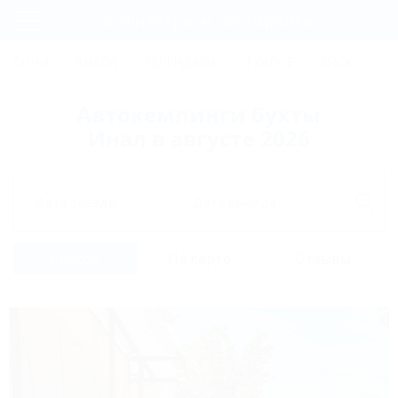
Фильтры и сортировка
Главная
СОЧИ
АНАПА
ГЕЛЕНДЖИК
ТУАПСЕ
ЕЙСК
КР
Регистрация
Автокемпинги бухты
Вход
Инал в августе 2026
Дата заезда
Дата выезда
Список
На карте
Отзывы