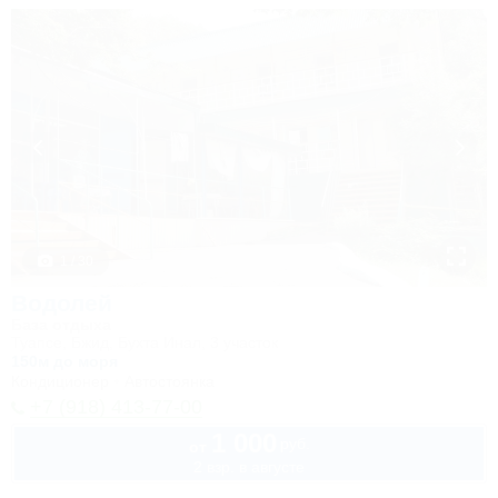
1 / 30
Водолей
База отдыха
Туапсе, Бжид, Бухта Инал, 3 участок
150м до моря
Кондиционер
Автостоянка
+7 (918) 413-77-00
1 000
руб.
от
2 взр. в августе