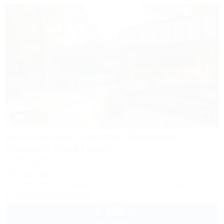
1 / 43
Delfin Holiday Park Inal (Дельфин
Холидей Парк Инал)
База отдыха
Туапсе, Бжид, Бухта Инал, ул. Горная, 10а (3-й участок)
375м до моря
Питание
Wi-Fi
Кондиционер
Бассейн
Автостоянка
+7 (918) 693-14-10
8 400
руб.
от
2 взр. в августе