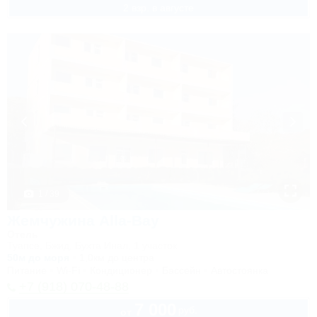
2 взр. в августе
1 / 39
Жемчужина Alla-Bay
Отель
Туапсе, Бжид, Бухта Инал, 1 участок
50м до моря
1,0км до центра
Питание
Wi-Fi
Кондиционер
Бассейн
Автостоянка
+7 (918) 070-48-88
7 000
руб.
от