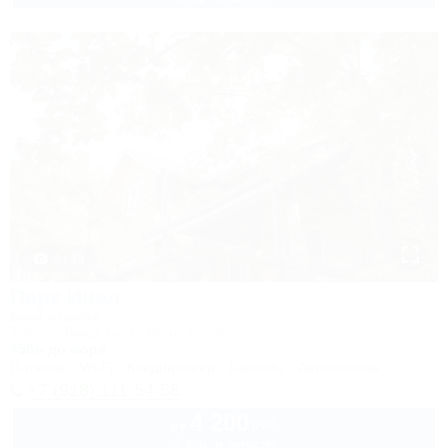
1 / 49
Парк Инал
База отдыха
Туапсе, Бжид, Бухта Инал, 5 участок
450м до моря
Питание
Wi-Fi
Кондиционер
Бассейн
Автостоянка
+7 (918) 111-54-58
4 200
руб.
от
2 взр. в августе