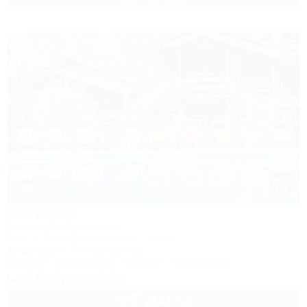
1 / 50
Виктория
Гостиничный комплекс
Туапсе, Бжид, Бухта Инал, 2 участок
1м до моря
506м до центра
Питание
Кондиционер
Бассейн
Автостоянка
+7 (918) 114-10-00
2 200
руб.
от