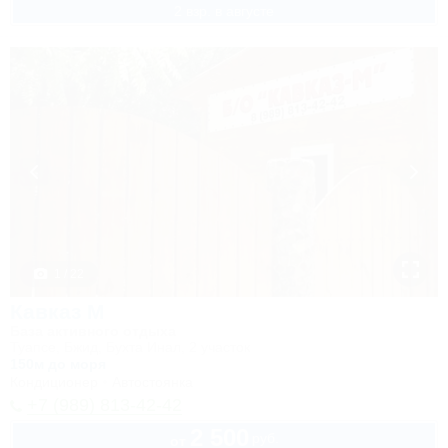
2 взр. в августе
1 / 22
Кавказ М
База активного отдыха
Туапсе, Бжид, Бухта Инал, 2 участок
150м до моря
Кондиционер
Автостоянка
+7 (989) 813-42-42
2 500
руб.
от