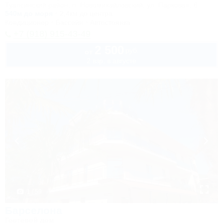
Туапсинский район, п. Новомихайловский, ул. Парковая, 6
540м до моря
2,4км до центра
Кондиционер
Бассейн
Автостоянка
+7 (918) 915-43-49
2 500
руб.
от
2 взр. в августе
1 / 59
Барселона
Гостевой дом