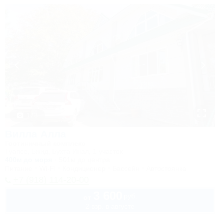
1 / 3
Вилла Алла
Гостиничный комплекс
Туапсе, Бжид, Бухта Инал, 1 участок
400м до моря
501м до центра
Питание
Wi-Fi
Кондиционер
Бассейн
Автостоянка
+7 (918) 114-20-00
3 600
руб.
от
2 взр. в августе