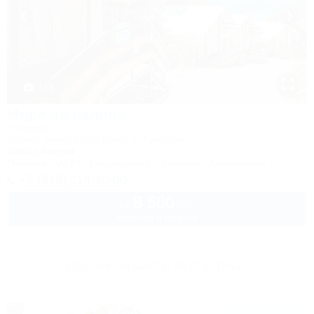
1 / 9
Море на ладони
Глэмпинг
Туапсе, Бжид, бухта Инал, 1-2 участок
400м до моря
Питание
Wi-Fi
Кондиционер
Бассейн
Автостоянка
+7 (918) 114-10-00
8 500
руб.
от
палатка в августе
Другие объекты бухты Инал