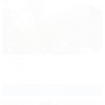
1 / 42
Нефтяник
База отдыха
Туапсе, Бжид, Бухта Инал, 2 участок
270м до моря
200м до центра
Кондиционер
Автостоянка
+7 (918) 118-10-40
1 600
руб.
от
2 взр. в августе