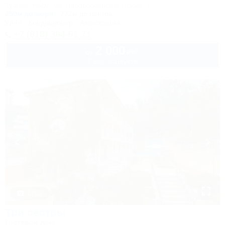
Туапсе, Небуг, ул. Новороссийское шоссе, 7
250м до моря
772м до центра
Wi-Fi
Кондиционер
Автостоянка
+7 (918) 394-91-71
2 000
руб.
от
2 взр. в августе
1 / 33
Три сестры
Гостевой дом