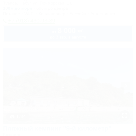
Туапсе, Небуг, ул. Приморская, 1а
100м до моря
696м до центра
Питание
Wi-Fi
Кондиционер
Бассейн
Автостоянка
+7 (918) 430-93-39
8 000
руб.
от
до 3 взр. в августе
1 / 40
Пляжный кемпинг "9-й километр"
Кемпинг