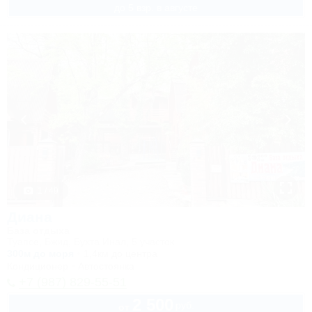
до 5 взр. в августе
1 / 49
Диана
База отдыха
Туапсе, Бжид, Бухта Инал, 5 участок
300м до моря
1,4км до центра
Кондиционер
Автостоянка
+7 (987) 829-55-51
2 500
руб.
от