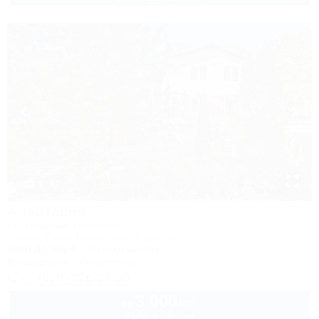
1 / 47
Анастасия
Коттеджный комплекс
Туапсе, Бжид, Бухта Инал, 5 участок
300м до моря
497м до центра
Кондиционер
Автостоянка
+7 (918) 326-23-80
3 000
руб.
от
2 взр. в августе