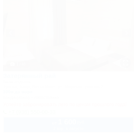
1 / 46
Затерянный рай
База отдыха
Туапсе, Бжид, Бухта Инал, ул. Морская, участок 2
300м до моря
Кондиционер
Автостоянка
Успейте забронировать лето по ценам прошлого года!
+7 (938) 550-00-33
1 600
руб.
от
2 взр. в августе