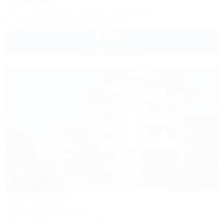
350м до моря
Wi-Fi
Кондиционер
Бассейн
Автостоянка
+7 (918) 000-20-04 Сусанна
6 000
руб.
от
2 взр. в августе
1 / 17
Черноморье
Гостиничный комплекс
Туапсе, Небуг, ул. Приморская, 27Б