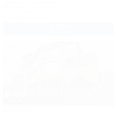
Туапсе, Небуг, ул. Приморская, 18а
50м до моря
1,1км до центра
Wi-Fi
Кондиционер
Автостоянка
+7 (988) 500-56-33
3 500
руб.
от
2 взр. в августе
1 / 37
Анастасия
Гостевой дом