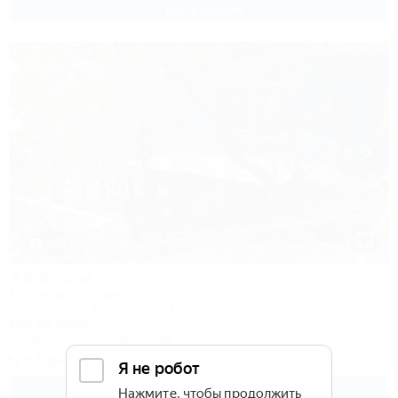
2 взр. в августе
1 / 21
Афалина
Коттеджный комплекс
Туапсе, Бжид, Бухта Инал, 1 участок
50м до моря
Кондиционер
Автостоянка
+7 (988) 488-92-95
3 600
руб.
от