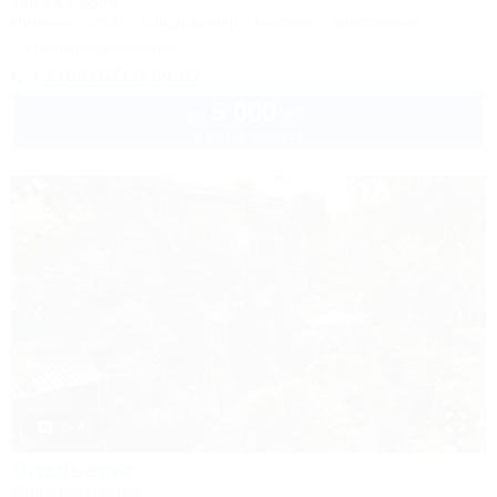
100м до моря
Питание
Wi-Fi
Кондиционер
Бассейн
Автостоянка
1 спецпредложение
+7 (86167) 9-84-87
5 000
руб.
от
1 взр. в августе
1 / 47
Эдельвейс
Мини-гостиница