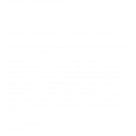
Кучугуры (Темрюкский Район) - 177 км
ГЛАВНАЯ
КОНТАКТЫ
НОВОСТИ
ПУТЕВОДИТЕЛЬ
© 2006–2026 Отдых.на Кубани.ру — отдых и туризм в Краснодарском
крае и Республике Адыгея.
Компании ООО "На Кубани.ру" принадлежит доменное имя
nakubani.ru на основании "Свидетельства о регистрации доменного
имени", свидетельство о регистрации СМИ –Эл № ФС77-79732 от
07.12.2020 г. (12+), зарегистрировано Федеральной службой по
надзору в сфере связи, информационных технологий и массовых
коммуникаций (РОСКОМНАДЗОР), а так же товарный знак
"НАКУБАНИ ОТДЫХ КУБАНИ ОТДЫХ.НА КУБАНИ.РУ" на основании
"Свидетельства на Товарный Знак № 547792". Это подтверждает
юридическую защиту прав, согласно статьям 1252 ГК РФ, 1484 ГК РФ
и 1229 ГК РФ.
ООО "На Кубани.ру"
2312157635
1082312013827