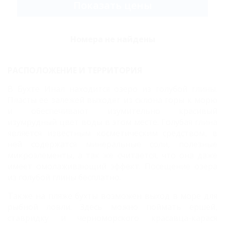
Показать цены
Улучшенный
четырехместный
Четырехместный
Номера не найдены
Люкс Шале
Карта
РАСПОЛОЖЕНИЕ И ТЕРРИТОРИЯ
В Бухте Инал находится озеро из голубой глины.
Отзывы
Пласты ее залежей выходят из склона горы к морю
и обеспечивают изумительно красивый
Фото
изумрудный цвет воды в этом месте. Голубая глина
является известным косметическим средством, в
ней содержатся минеральные соли, полезные
микроэлементы, а так же считается, что она даже
имеет омолаживающий эффект. Посещение озера
из голубой глины бесплатно.
Также на пляже бухты возможен выход в море для
рыбной ловли. Здесь можно поймать ершей,
ставридку и черноморского красавца-карася