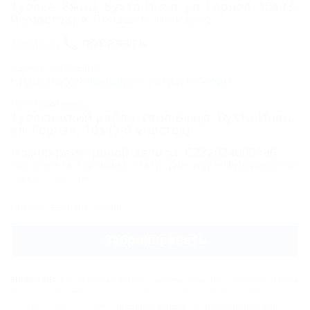
Туапсе, Бжид, Бухта Инал, ул. Горная, 10а (3-
й участок)
Показать на карте
показать
Телефоны:
Адрес в Интернете:
https://otdih.nakubani.ru/delfin-inal/
Почтовый адрес:
Туапсинский район, село Бжид, Бухта Инал,
ул. Горная, 10а (3-й участок)
Номер реестровой записи: С232024009996
Тип объекта: Гостиница, Статус: Действует. Информация из
Единого реестра
.
Письмо администрации
Забронировать
ВНИМАНИЕ!
Вся информация предоставлена объектом. Редакция портала
не несёт ответственность за достоверность представленных данных.
Сообщите нам, если здесь
неверные данные
или
мало информации
.