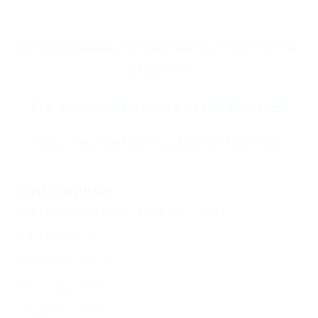
Все
гостиницы бухты Инал
и
отели бухты
Инал
(7)
Всё
жильё для отдыха бухты Инал
(44)
Весь
частный сектор бухты Инал
(12)
Популярные
С животными - разрешено
(7)
Бассейн
(5)
Возле моря
(3)
VIP отдых
(2)
Недорого
(5)