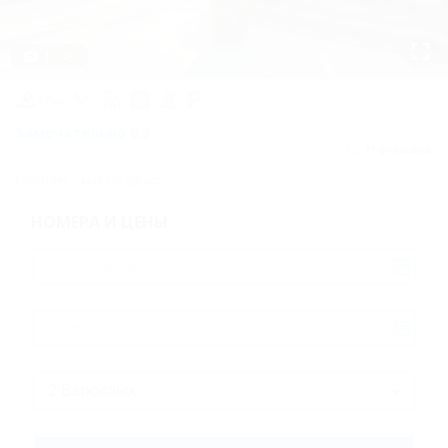
Апартаменты
Стандарт
1 / 43
(Double)
Апартаменты
375м
люкс, 2 этаж
Замечательно
9.3
11
отзывов
Арт-Студия
Работает с мая по август
трехместная
НОМЕРА И ЦЕНЫ
Апартаменты
люкс, 1 этаж
TRPLJ Junior Suite
(triple)
Стандарт
двухместный
Double (DBL)