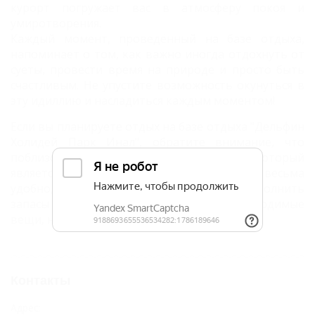
курорт погружает вас в атмосферу покоя и
умиротворения.
Каждый момент, проведённый на базе отдыха,
напоминает о том, как важно иногда отдохнуть от
суеты, провести время на природе и просто быть
счастливым. Не упустите возможность окунуться в
эту идиллию и насладиться каждым моментом!
Если вы планируете отдых на базе отдыха "Дельфин
Холидей Парк Инал", обратите внимание, что
поблизости находится магазин "Фасоль", который
является франшизой сети "Метро". Это весьма
удобно, так как вы сможете без труда пополнить
запасы продуктов или приобрести необходимые
вещи, не уезжая далеко от курорта.
Контакты
Адрес: