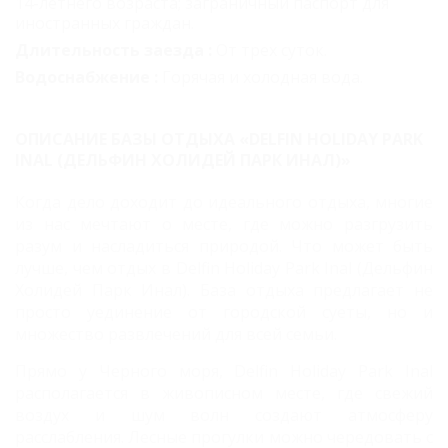
14-летнего возраста; заграничный паспорт для
иностранных граждан.
Длительность заезда :
От трех суток.
Водоснабжение :
Горячая и холодная вода.
ОПИСАНИЕ БАЗЫ ОТДЫХА «DELFIN HOLIDAY PARK
INAL (ДЕЛЬФИН ХОЛИДЕЙ ПАРК ИНАЛ)»
Когда дело доходит до идеального отдыха, многие
из нас мечтают о месте, где можно разгрузить
разум и насладиться природой. Что может быть
лучше, чем отдых в Delfin Holiday Park Inal (Дельфин
Холидей Парк Инал). База отдыха предлагает не
просто уединение от городской суеты, но и
множество развлечений для всей семьи.
Прямо у Черного моря, Delfin Holiday Park Inal
располагается в живописном месте, где свежий
воздух и шум волн создают атмосферу
расслабления. Лесные прогулки можно чередовать с