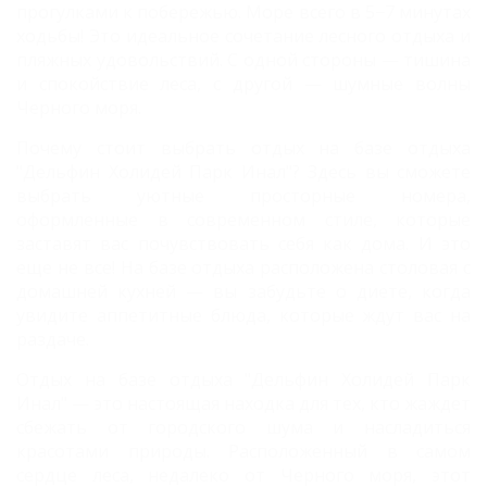
прогулками к побережью. Море всего в 5−7 минутах
ходьбы! Это идеальное сочетание лесного отдыха и
пляжных удовольствий. С одной стороны — тишина
и спокойствие леса, с другой — шумные волны
Черного моря.
Почему стоит выбрать отдых на базе отдыха
"Дельфин Холидей Парк Инал"? Здесь вы сможете
выбрать уютные просторные номера,
оформленные в современном стиле, которые
заставят вас почувствовать себя как дома. И это
еще не все! На базе отдыха расположена столовая с
домашней кухней — вы забудьте о диете, когда
увидите аппетитные блюда, которые ждут вас на
раздаче.
Отдых на базе отдыха "Дельфин Холидей Парк
Инал" — это настоящая находка для тех, кто жаждет
сбежать от городского шума и насладиться
красотами природы. Расположенный в самом
сердце леса, недалеко от Черного моря, этот