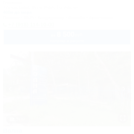
Глэмпинг
Туапсе, Бжид, бухта Инал, 1-2 участок
400м до моря
Питание
Wi-Fi
Кондиционер
Бассейн
Автостоянка
+7 (918) 114-10-00
8 500
руб.
от
палатка в августе
1 / 47
Волна