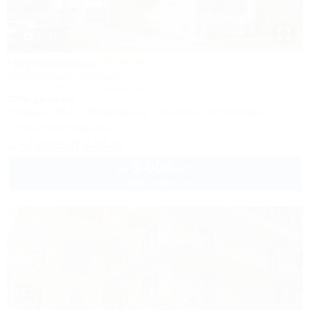
1 / 17
Черноморье
Гостиничный комплекс
Туапсе, Небуг, ул. Приморская, 27Б
100м до моря
Питание
Wi-Fi
Кондиционер
Бассейн
Автостоянка
1 спецпредложение
+7 (86167) 9-84-87
5 000
руб.
от
1 взр. в августе