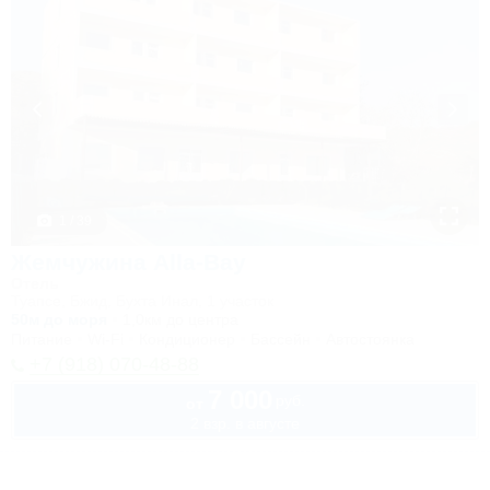
1 / 39
Жемчужина Alla-Bay
Отель
Туапсе, Бжид, Бухта Инал, 1 участок
50м до моря
1,0км до центра
Питание
Wi-Fi
Кондиционер
Бассейн
Автостоянка
+7 (918) 070-48-88
7 000
руб.
от
2 взр. в августе