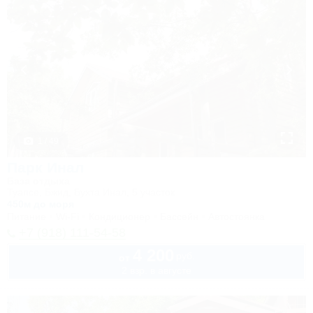
1 / 49
Парк Инал
База отдыха
Туапсе, Бжид, Бухта Инал, 5 участок
450м до моря
Питание
Wi-Fi
Кондиционер
Бассейн
Автостоянка
+7 (918) 111-54-58
4 200
руб.
от
2 взр. в августе