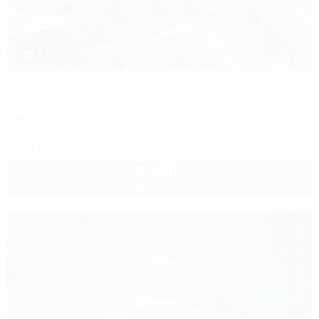
1 / 47
Эдельвейс
Мини-гостиница
Туапсинский район, п. Новомихайловский, ул. Парковая, 6
540м до моря
2,4км до центра
Кондиционер
Бассейн
Автостоянка
+7 (918) 915-43-49
2 500
руб.
от
2 взр. в августе