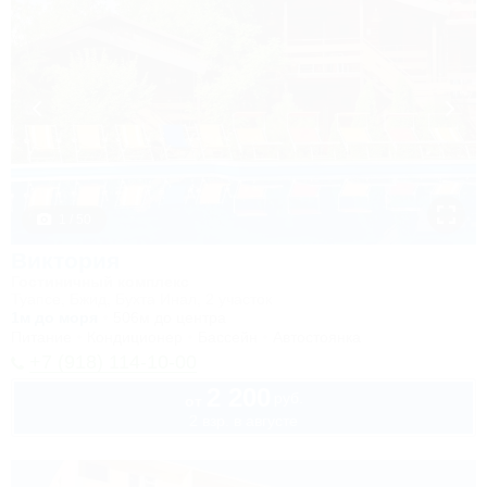
1 / 50
Виктория
Гостиничный комплекс
Туапсе, Бжид, Бухта Инал, 2 участок
1м до моря
506м до центра
Питание
Кондиционер
Бассейн
Автостоянка
+7 (918) 114-10-00
2 200
руб.
от
2 взр. в августе