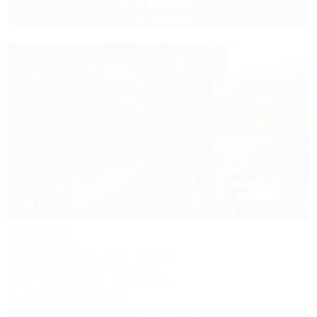
5 500
руб.
от
2 взр. в августе
1 / 24
Росинка
Гостевой дом
Туапсе, Бжид, Бухта Инал, 1 участок
200м до моря
236м до центра
Wi-Fi
Кондиционер
Автостоянка
+7 (918) 939-66-11