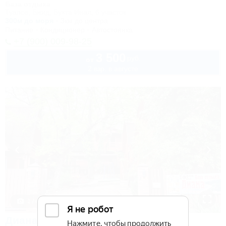
База отдыха
Туапсе, Бжид, Бухта Инал, 6 участок
300м до моря
3км до центра
Питание
Кондиционер
Автостоянка
+7 (900) 009-98-25
3 500
руб.
от
2 взр. в августе
1 / 49
Диана