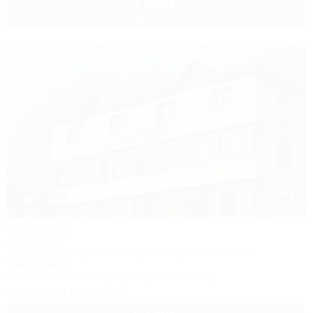
1 600
руб.
от
2 взр. в августе
1 / 31
Фазенда
Гостиница
Туапсе, Бжид, Бухта Инал, 1 участок, ул. Морская, 3а
50м до моря
Питание
Wi-Fi
Кондиционер
Автостоянка
+7 (989) 810-57-98