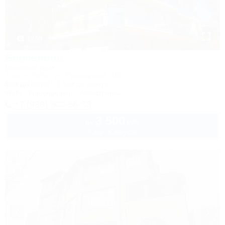
1 / 59
Барселона
Гостевой дом
Туапсе, Небуг, ул. Приморская, 18а
50м до моря
1,1км до центра
Wi-Fi
Кондиционер
Автостоянка
+7 (988) 500-56-33
3 500
руб.
от
2 взр. в августе