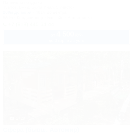
Пансионат отдыха
Туапсе, Бжид, Бухта Инал, 5 участок
200м до моря
481м до центра
Wi-Fi
Кондиционер
Бассейн
Автостоянка
+7 (918) 445-64-44
4 500
руб.
от
до 3 взр. в августе
1 / 28
Сфера (бывш. Автомир)