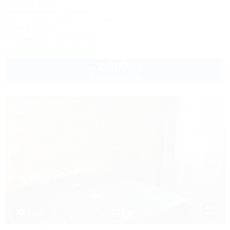
Кавказ М
База активного отдыха
Туапсе, Бжид, Бухта Инал, 2 участок
150м до моря
Кондиционер
Автостоянка
+7 (989) 813-42-42
2 500
руб.
от
2 взр. в августе
1 / 11