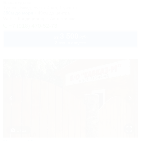
База отдыха
Туапсе, Бжид, Бухта Инал, 1 участок
350м до моря
49км до центра
Wi-Fi
Кондиционер
Автостоянка
+7 (918) 470-52-73
3 500
руб.
от
2 взр. в августе
1 / 22