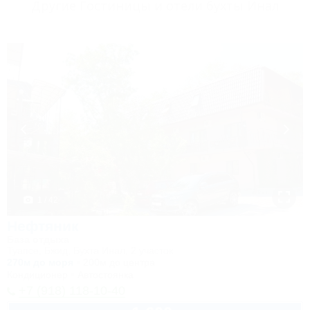
Другие Гостиницы и отели бухты Инал
1 / 42
Нефтяник
База отдыха
Туапсе, Бжид, Бухта Инал, 2 участок
270м до моря
200м до центра
Кондиционер
Автостоянка
+7 (918) 118-10-40