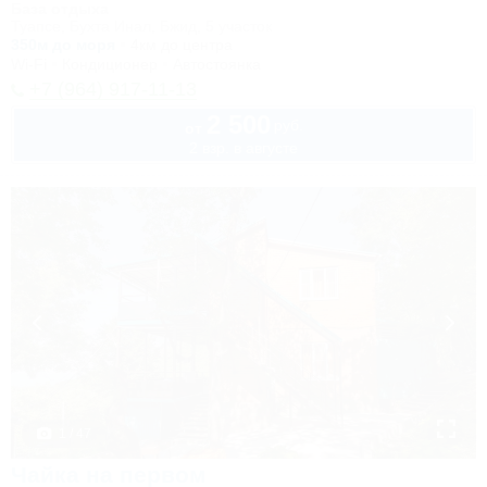
База отдыха
Туапсе, Бухта Инал, Бжид, 5 участок
350м до моря
4км до центра
Wi-Fi
Кондиционер
Автостоянка
+7 (964) 917-11-13
2 500
руб.
от
2 взр. в августе
1 / 47
Чайка на первом