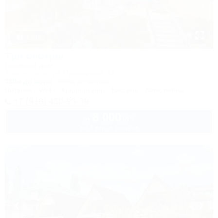
1 / 33
Три сестры
Гостевой дом
Туапсе, Небуг, ул. Приморская, 1а
100м до моря
696м до центра
Питание
Wi-Fi
Кондиционер
Бассейн
Автостоянка
+7 (918) 430-93-39
8 000
руб.
от
до 3 взр. в августе