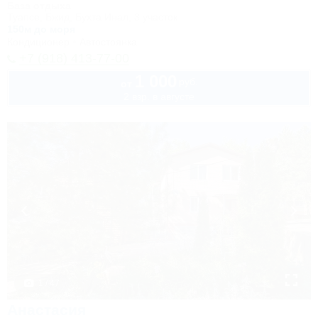
База отдыха
Туапсе, Бжид, Бухта Инал, 3 участок
150м до моря
Кондиционер
Автостоянка
+7 (918) 413-77-00
1 000
руб.
от
2 взр. в августе
1 / 47
Анастасия