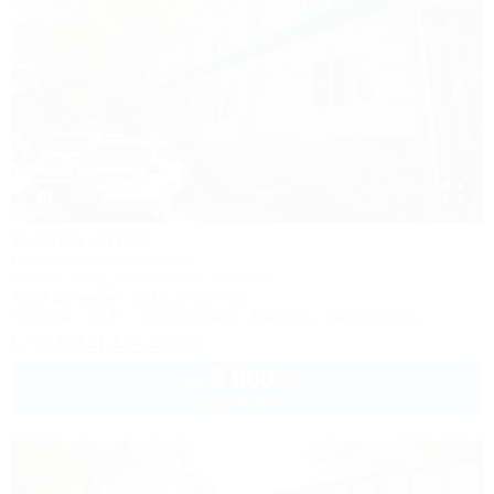
1 / 3
Вилла Алла
Гостиничный комплекс
Туапсе, Бжид, Бухта Инал, 1 участок
400м до моря
501м до центра
Питание
Wi-Fi
Кондиционер
Бассейн
Автостоянка
+7 (918) 114-20-00
3 600
руб.
от
2 взр. в августе