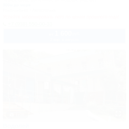
Туапсе, Бжид, Бухта Инал, ул. Морская, участок 2
300м до моря
Кондиционер
Автостоянка
Успейте забронировать лето по ценам прошлого года!
+7 (938) 550-00-33
1 600
руб.
от
2 взр. в августе
1 / 30
Водолей