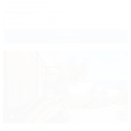
Коттеджный комплекс
Туапсе, Бжид, Бухта Инал, 5 участок
300м до моря
497м до центра
Кондиционер
Автостоянка
+7 (918) 326-23-80
3 000
руб.
от
2 взр. в августе
1 / 9
Море на ладони