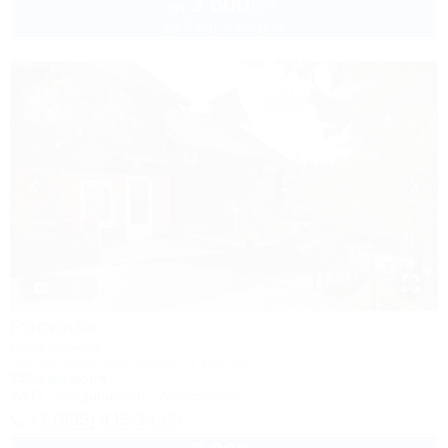
3 500
руб.
от
до 3 взр. в августе
1 / 35
Росинка
База отдыха
Туапсе, Бжид, Бухта Инал, 1 участок
250м до моря
Wi-Fi
Кондиционер
Автостоянка
+7 (905) 445-34-69