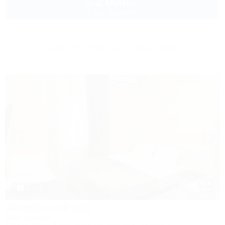
2 000
руб.
от
2 взр. в августе
Другие объекты бухты Инал
1 / 46
Затерянный рай
База отдыха