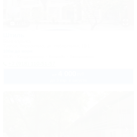
1 / 15
Штиль
База отдыха
Туапсе, Лермонтово, ул. Набережная, 1б/1
100м до моря
Wi-Fi
Кондиционер
Бассейн
Автостоянка
+7 (918) 110-51-57
4 000
руб.
от
до 3 взр. в августе