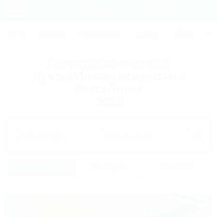
Фильтры и сортировка
Главная
СОЧИ
АНАПА
ГЕЛЕНДЖИК
ТУАПСЕ
ЕЙСК
КР
Регистрация
Гостиницы и отели
Вход
бухты Инал с открытым
бассейном
2026
Дата заезда
Дата выезда
Список
На карте
Отзывы