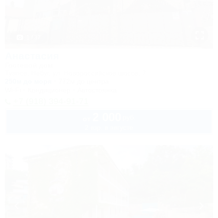
1 / 37
Анастасия
Гостевой дом
Туапсе, Небуг, ул. Новороссийское шоссе, 7
250м до моря
772м до центра
Wi-Fi
Кондиционер
Автостоянка
+7 (918) 394-91-71
2 000
руб.
от
2 взр. в августе