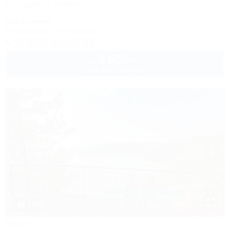
Коттеджный комплекс
Туапсе, Бжид, Бухта Инал, 1 участок
50м до моря
Кондиционер
Автостоянка
+7 (988) 488-92-95
3 600
руб.
от
до 3 взр. в августе
1 / 50
Утес