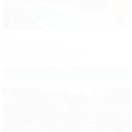
1 / 34
Юг
Гостевой дом
Туапсе, Небуг, ул. Приморская, 6
350м до моря
Wi-Fi
Кондиционер
Бассейн
Автостоянка
+7 (918) 000-20-04 Сусанна
6 000
руб.
от
2 взр. в августе