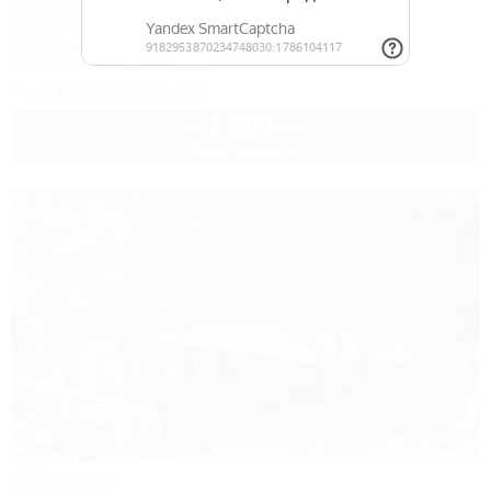
База отдыха
Туапсе, Бжид, Бухта Инал, 5 участок
300м до моря
1,4км до центра
Кондиционер
Автостоянка
+7 (987) 829-55-51
2 500
руб.
от
2 взр. в августе
1 / 21
Афалина