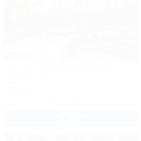
1 / 43
Delfin Holiday Park Inal (Дельфин
Холидей Парк Инал)
База отдыха
Туапсе, Бжид, Бухта Инал, ул. Горная, 10а (3-й участок)
375м до моря
Питание
Wi-Fi
Кондиционер
Бассейн
Автостоянка
+7 (918) 693-14-10
8 400
руб.
от
2 взр. в августе