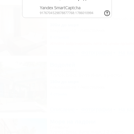
Затерянный рай
База отдыха
Туапсе, Бжид, Бухта Инал, ул. Морская, уч
300м до моря
Кондиционер
Автостоянка
8 отзывов
Успейте забронировать лето по ценам прошло
Описание
Фотографии
На ка
Водолей
База отдыха
Туапсе, Бжид, Бухта Инал, 3 участок
150м до моря
Кондиционер
Автостоянка
4 отзыва
Описание
Фотографии
На ка
Море на ладони
Глэмпинг
Туапсе, Бжид, бухта Инал, 1-2 участок