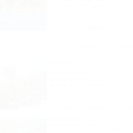
1м до моря
506м до центра
Питание
Кондиционер
Бассейн
Автос
54 отзыва
Описание
Фотографии
На ка
Другие Гостиницы и отели 
Нефтяник
База отдыха
Туапсе, Бжид, Бухта Инал, 2 участок
270м до моря
200м до центра
Кондиционер
Автостоянка
103 отзыва
Описание
Фотографии
На ка
Вилла Алла
Гостиничный комплекс
Туапсе, Бжид, Бухта Инал, 1 участок