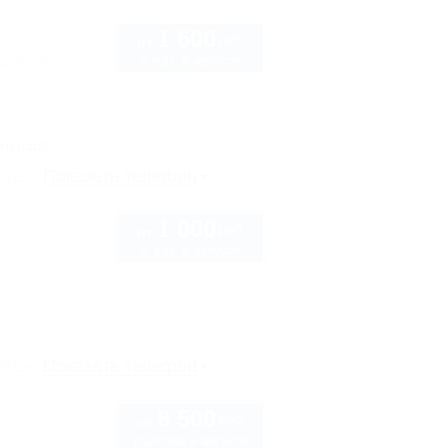
1 600
руб.
от
2 взр. в августе
асток 2
го года!
рте
Показать телефон
1 000
руб.
от
2 взр. в августе
рте
Показать телефон
8 500
руб.
от
палатка в августе