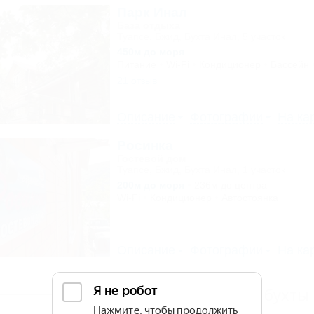
Парк Инал
База отдыха
Туапсе, Бжид, Бухта Инал, 5 участок
450м до моря
Питание
Wi-Fi
Кондиционер
Бассейн
21 отзыв
Описание
Фотографии
На ка
Росинка
Гостевой дом
Туапсе, Бжид, Бухта Инал, 1 участок
200м до моря
236м до центра
Wi-Fi
Кондиционер
Автостоянка
Описание
Фотографии
На ка
Другие объекты бухты