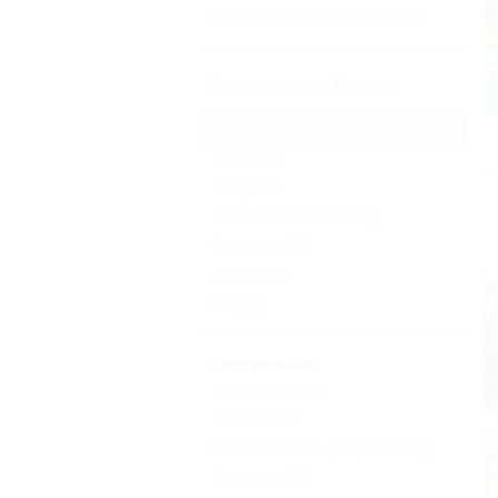
Санатории и пансионаты
(1)
Все курорты Туапсе
Бухта Инал
(21)
Бжид
(16)
Небуг
(6)
Новомихайловский
(4)
Ольгинка
(3)
Джубга
(2)
Еще
Популярные
Возле моря
(3)
Бассейн
(5)
С животными - разрешено
(7)
Недорого
(5)