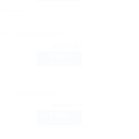
Автостоянка
рте
Показать телефон
8.7
рейтинг:
3 500
руб.
от
2 взр. в августе
рте
Показать телефон
8.9
рейтинг:
3 000
руб.
от
2 взр. в августе