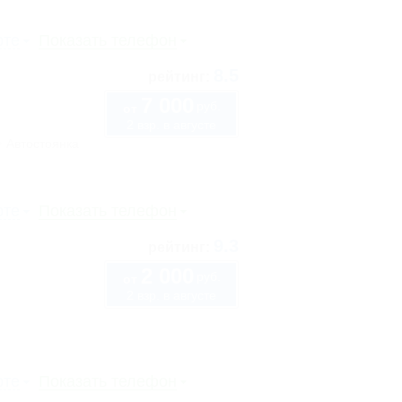
рте
Показать телефон
8.5
рейтинг:
7 000
руб.
от
2 взр. в августе
Автостоянка
рте
Показать телефон
9.3
рейтинг:
2 000
руб.
от
2 взр. в августе
рте
Показать телефон