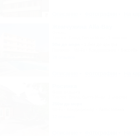
Описание
Фотографии
На ка
Жемчужина Alla-Bay
Отель
Туапсе, Бжид, Бухта Инал, 1 участок
50м до моря
1,0км до центра
Питание
Wi-Fi
Кондиционер
Бассейн
28 отзывов
Описание
Фотографии
На ка
Росинка
База отдыха
Туапсе, Бжид, Бухта Инал, 1 участок
250м до моря
Wi-Fi
Кондиционер
Автостоянка
12 отзывов
Описание
Фотографии
На ка