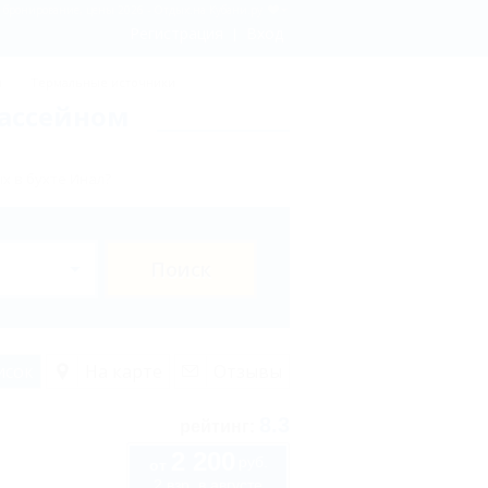
 - бронирование, цены 2026 - Отдых.на Кубани.ру
Регистрация
Вход
ы
Термальные источники
бассейном
х в бухте Инал?
Поиск
исок
На карте
Отзывы
8.3
рейтинг:
2 200
руб.
от
2 взр. в августе