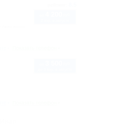
8.5
рейтинг:
4 200
руб.
от
2 взр. в августе
Автостоянка
рте
Показать телефон
3 500
руб.
от
до 3 взр. в августе
рте
Показать телефон
 Инал