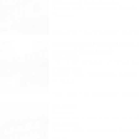
400м до моря
501м до центра
Питание
Wi-Fi
Кондиционер
Бассейн
28 отзывов
Описание
Фотографии
На ка
Delfin Holiday Park Inal (Дел
Холидей Парк Инал)
База отдыха
Туапсе, Бжид, Бухта Инал, ул. Горная, 10а
375м до моря
Питание
Wi-Fi
Кондиционер
Бассейн
11 отзывов
Описание
Фотографии
На ка
Фазенда
Гостиница
Туапсе, Бжид, Бухта Инал, 1 участок, ул. 
50м до моря
Питание
Wi-Fi
Кондиционер
Автостоя
9 отзывов