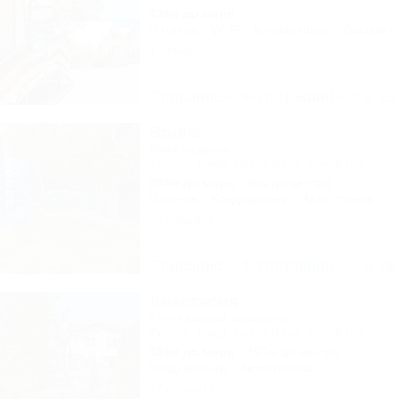
400м до моря
Питание
Wi-Fi
Кондиционер
Бассейн
1 отзыв
Описание
Фотографии
На ка
Волна
База отдыха
Туапсе, Бжид, Бухта Инал, 6 участок
300м до моря
3км до центра
Питание
Кондиционер
Автостоянка
37 отзывов
Описание
Фотографии
На ка
Анастасия
Коттеджный комплекс
Туапсе, Бжид, Бухта Инал, 5 участок
300м до моря
497м до центра
Кондиционер
Автостоянка
47 отзывов