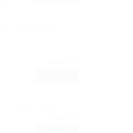
тоянка
рте
Показать телефон
бухты Инал
9.1
рейтинг:
1 600
руб.
от
2 взр. в августе
рте
Показать телефон
9.4
рейтинг:
3 600
руб.
от