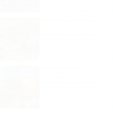
Описание
Фотографии
На ка
Сфера (бывш. Автомир)
База отдыха
Туапсе, Бухта Инал, Бжид, 5 участок
350м до моря
4км до центра
Wi-Fi
Кондиционер
Автостоянка
6 отзывов
Описание
Фотографии
На ка
Чайка на первом
База отдыха
Туапсе, Бжид, Бухта Инал, 1 участок
350м до моря
49км до центра
Wi-Fi
Кондиционер
Автостоянка
25 отзывов
Описание
Фотографии
На ка