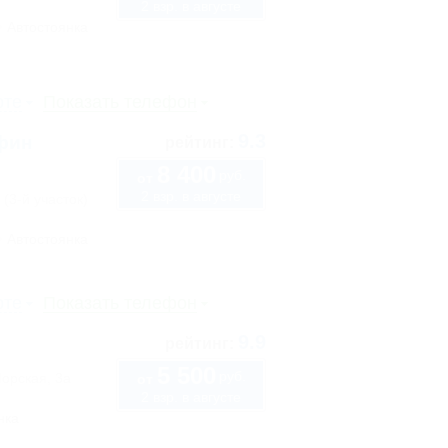
2 взр. в августе
Автостоянка
рте
Показать телефон
9.3
ьфин
рейтинг:
8 400
руб.
от
2 взр. в августе
 (3-й участок)
Автостоянка
рте
Показать телефон
9.9
рейтинг:
5 500
руб.
Морская, 3а
от
2 взр. в августе
нка