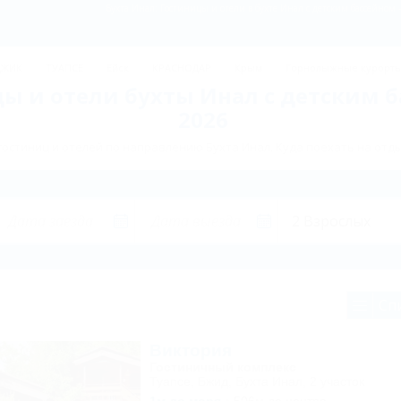
Бухта Инал: Гостиницы и отели в бухте Инал с детским бассейном
ДЖИК
ТУАПСЕ
Ейск
КРАСНОДАР
Крым
Горнолыжные курорт
ы и отели бухты Инал с детским 
2026
остиниц и отелей по направлению Бухта Инал. Куда поехать на отды
Сп
Виктория
Гостиничный комплекс
Туапсе, Бжид, Бухта Инал, 2 участок