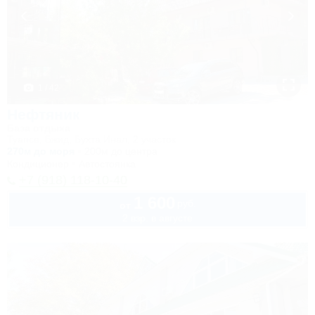
1 / 42
Нефтяник
База отдыха
Туапсе, Бжид, Бухта Инал, 2 участок
270м до моря
200м до центра
Кондиционер
Автостоянка
+7 (918) 118-10-40
1 600
руб.
от
2 взр. в августе