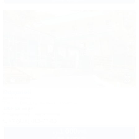
1 / 30
Водолей
База отдыха
Туапсе, Бжид, Бухта Инал, 3 участок
150м до моря
Кондиционер
Автостоянка
+7 (918) 413-77-00
1 000
руб.
от
2 взр. в августе