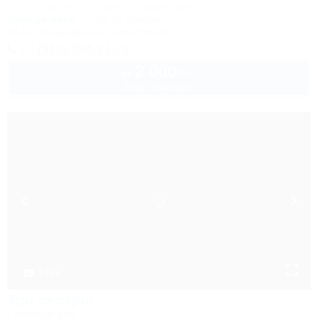
Туапсе, Небуг, ул. Новороссийское шоссе, 7
250м до моря
772м до центра
Wi-Fi
Кондиционер
Автостоянка
+7 (918) 394-91-71
2 000
руб.
от
2 взр. в августе
1 / 33
Три сестры
Гостевой дом