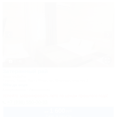
1 / 46
Затерянный рай
База отдыха
Туапсе, Бжид, Бухта Инал, ул. Морская, участок 2
300м до моря
Кондиционер
Автостоянка
Успейте забронировать лето по ценам прошлого года!
+7 (938) 550-00-33
1 600
руб.
от
2 взр. в августе