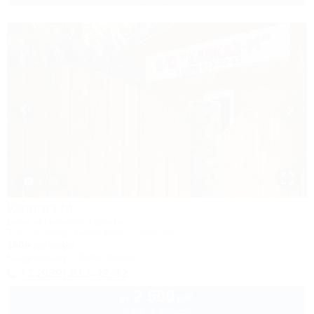
1 / 22
Кавказ М
База активного отдыха
Туапсе, Бжид, Бухта Инал, 2 участок
150м до моря
Кондиционер
Автостоянка
+7 (989) 813-42-42
2 500
руб.
от
2 взр. в августе