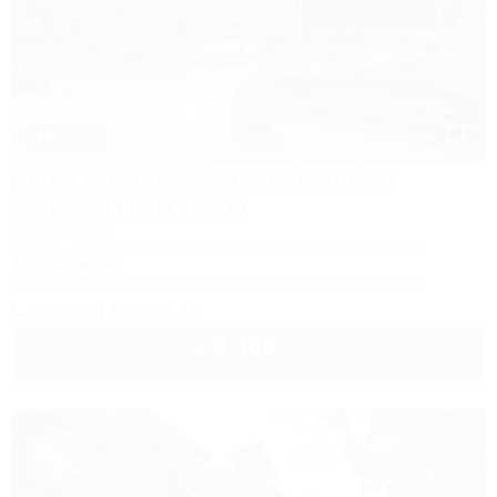
1 / 43
Delfin Holiday Park Inal (Дельфин
Холидей Парк Инал)
База отдыха
Туапсе, Бжид, Бухта Инал, ул. Горная, 10а (3-й участок)
375м до моря
Питание
Wi-Fi
Кондиционер
Бассейн
Автостоянка
+7 (918) 693-14-10
8 400
руб.
от
2 взр. в августе