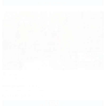
до 5 взр. в августе
1 / 49
Диана
База отдыха
Туапсе, Бжид, Бухта Инал, 5 участок
300м до моря
1,4км до центра
Кондиционер
Автостоянка
+7 (987) 829-55-51
2 500
руб.
от