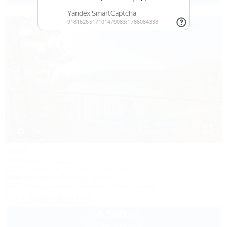
1 / 50
Утес
Пансионат отдыха
Туапсе, Бжид, Бухта Инал, 5 участок
200м до моря
481м до центра
Wi-Fi
Кондиционер
Бассейн
Автостоянка
+7 (918) 445-64-44
4 500
руб.
от
до 3 взр. в августе