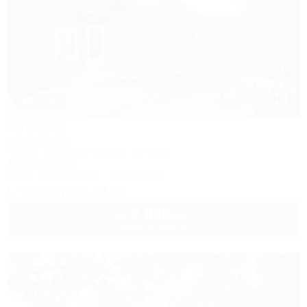
1 / 35
Росинка
База отдыха
Туапсе, Бжид, Бухта Инал, 1 участок
250м до моря
Wi-Fi
Кондиционер
Автостоянка
+7 (905) 445-34-69
2 000
руб.
от
2 взр. в августе