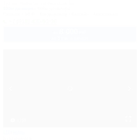
Туапсе, Небуг, ул. Приморская, 1а
100м до моря
696м до центра
Питание
Wi-Fi
Кондиционер
Бассейн
Автостоянка
+7 (918) 430-93-39
8 000
руб.
от
до 3 взр. в августе
1 / 15
Штиль
База отдыха