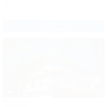
Туапсинский район, п. Новомихайловский, ул. Парковая, 6
540м до моря
2,4км до центра
Кондиционер
Бассейн
Автостоянка
+7 (918) 915-43-49
2 500
руб.
от
2 взр. в августе
1 / 59
Барселона
Гостевой дом