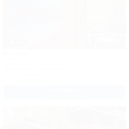
1 / 24
Росинка
Гостевой дом
Туапсе, Бжид, Бухта Инал, 1 участок
200м до моря
236м до центра
Wi-Fi
Кондиционер
Автостоянка
+7 (918) 939-66-11
3 500
руб.
от
до 3 взр. в августе