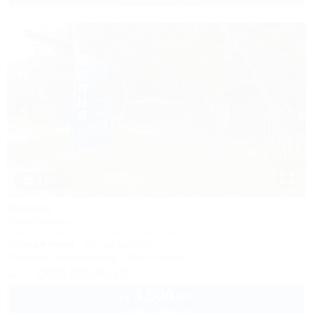
1 / 47
Волна
База отдыха
Туапсе, Бжид, Бухта Инал, 6 участок
300м до моря
3км до центра
Питание
Кондиционер
Автостоянка
+7 (900) 009-98-25
3 500
руб.
от
2 взр. в августе