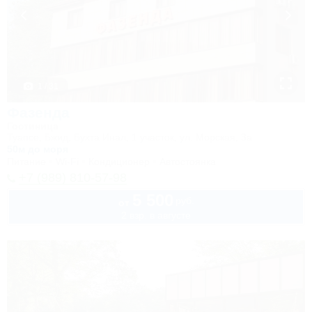
1 / 31
Фазенда
Гостиница
Туапсе, Бжид, Бухта Инал, 1 участок, ул. Морская, 3а
50м до моря
Питание
Wi-Fi
Кондиционер
Автостоянка
+7 (989) 810-57-98
5 500
руб.
от
2 взр. в августе