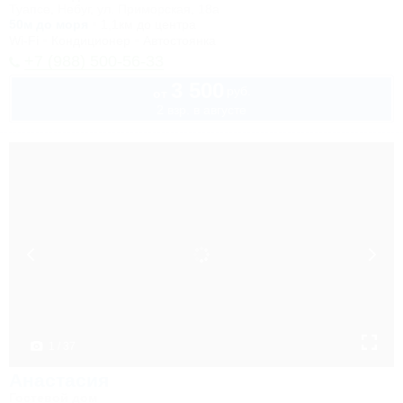
Туапсе, Небуг, ул. Приморская, 18а
50м до моря
1,1км до центра
Wi-Fi
Кондиционер
Автостоянка
+7 (988) 500-56-33
3 500
руб.
от
2 взр. в августе
1 / 37
Анастасия
Гостевой дом