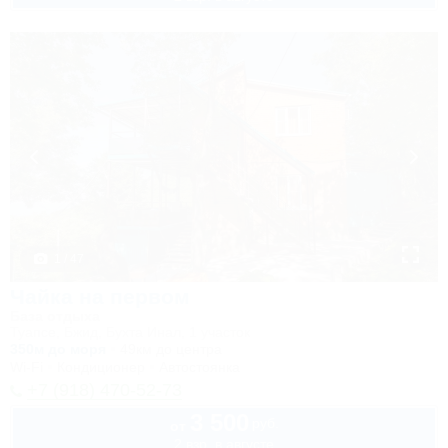
1 / 47
Чайка на первом
База отдыха
Туапсе, Бжид, Бухта Инал, 1 участок
350м до моря
49км до центра
Wi-Fi
Кондиционер
Автостоянка
+7 (918) 470-52-73
3 500
руб.
от
2 взр. в августе