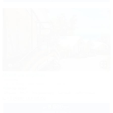
1 / 9
Море на ладони
Глэмпинг
Туапсе, Бжид, бухта Инал, 1-2 участок
400м до моря
Питание
Wi-Fi
Кондиционер
Бассейн
Автостоянка
+7 (918) 114-10-00
8 500
руб.
от
палатка в августе