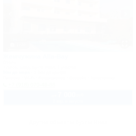
1 / 39
Жемчужина Alla-Bay
Отель
Туапсе, Бжид, Бухта Инал, 1 участок
50м до моря
1,0км до центра
Питание
Wi-Fi
Кондиционер
Бассейн
Автостоянка
+7 (918) 070-48-88
7 000
руб.
от
2 взр. в августе
Другие объекты бухты Инал