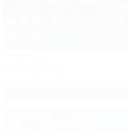
1 / 50
Виктория
Гостиничный комплекс
Туапсе, Бжид, Бухта Инал, 2 участок
1м до моря
506м до центра
Питание
Кондиционер
Бассейн
Автостоянка
+7 (918) 114-10-00
2 200
руб.
от
2 взр. в августе