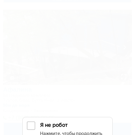
1 / 21
Афалина
Коттеджный комплекс
Туапсе, Бжид, Бухта Инал, 1 участок
50м до моря
Кондиционер
Автостоянка
+7 (988) 488-92-95
3 600
руб.
от
до 3 взр. в августе