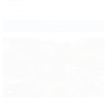
100м до моря
Питание
Wi-Fi
Кондиционер
Бассейн
Автостоянка
1 спецпредложение
+7 (86167) 9-84-87
5 000
руб.
от
1 взр. в августе
1 / 47
Эдельвейс
Мини-гостиница