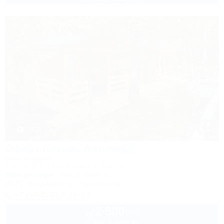
1 / 28
Сфера (бывш. Автомир)
База отдыха
Туапсе, Бухта Инал, Бжид, 5 участок
350м до моря
4км до центра
Wi-Fi
Кондиционер
Автостоянка
+7 (964) 917-11-13
2 500
руб.
от
2 взр. в августе