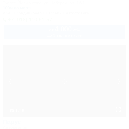
Туапсе, Лермонтово, ул. Набережная, 1б/1
100м до моря
Wi-Fi
Кондиционер
Бассейн
Автостоянка
+7 (918) 110-51-57
4 000
руб.
от
до 3 взр. в августе
1 / 15
Парус
Автокемпинг