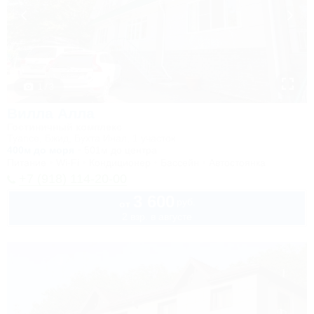
1 / 3
Вилла Алла
Гостиничный комплекс
Туапсе, Бжид, Бухта Инал, 1 участок
400м до моря
501м до центра
Питание
Wi-Fi
Кондиционер
Бассейн
Автостоянка
+7 (918) 114-20-00
3 600
руб.
от
2 взр. в августе