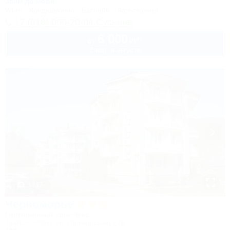
350м до моря
Wi-Fi
Кондиционер
Бассейн
Автостоянка
+7 (918) 000-20-04 Сусанна
6 000
руб.
от
2 взр. в августе
1 / 17
Черноморье
Гостиничный комплекс
Туапсе, Небуг, ул. Приморская, 27Б