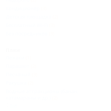
УДОБСТВАМИ"
Кондиционер
(3)
трехместная, 1
Детская площадка
(2)
этаж
Бесплатный Wi-Fi
(3)
Комната "С
Без посредников
(3)
УДОБСТВАМИ"
четырехместная,
Пляж
2 этаж
Лежаки
(1)
Карта
Парашют
(2)
Отзывы
Песчаный
(3)
Фото
Ракушка
(2)
Водные аттракционы (банан,
катамараны и др.)
(2)
Еще