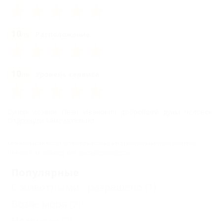
этаж
Комната
10
Расположение
/10
"СТАНДАРТ"
трехместная, 2
этаж
10
Уровень сервиса
/10
Комната
"СТАНДАРТ"
Супер! Хозяин Иван Иванович добрейшей души человек.
трехместная, 1
Отдохнули замечательно.
этаж
Комментарии могут оставлять только авторизованные пользователи.
Комната
Пожалуйста,
войдите
или
зарегистрируйтесь
.
"СТАНДАРТ"
Популярные
четырехместная,
С животными - разрешено
(1)
1 этаж
Возле моря
(2)
Комната "С
Недорого
(2)