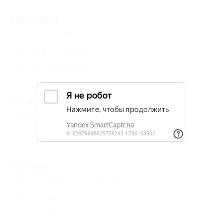
Питание
Без питания
(3)
Кухня в номере
(3)
Общая кухня
(2)
Отдых с детьми
Принимаются дети до 5 лет
(1)
Есть условия для отдыха с детьми
(3)
Услуги
Доступ в Интернет
(2)
Почта рядом
(2)
Автостоянка
(2)