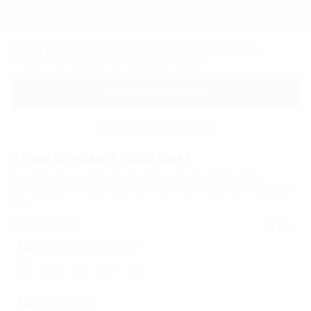
Регистрация
Частный сектор «На Чапаева 26»
Ейск, ул. Чапаева, 26
Показать на карте
Вход
Забронировать
На
Чапаева
Показать телефон
26
ОТЗЫВ ОТ
РОБЕРТ,
(28.07.2019 )
Питание
Все отзывы частного сектора «На Чапаева 26»
частного сектора «На Чапаева
или перейдите на страницу
Цены
26»
Комнаты
10
Роберт,
28.07.2019
/10
10
Цена и качество
/10
Комната
"СТАНДАРТ"
трехместная, 1
10
Чистота
/10