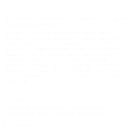
ГЛАВНАЯ
КОНТАКТЫ
НОВОСТИ
ПУТЕВОДИТЕЛЬ
© 2006–2026 Отдых.на Кубани.ру — отдых и туризм в Краснодарском
крае и Республике Адыгея.
Компании ООО "На Кубани.ру" принадлежит доменное имя
nakubani.ru на основании "Свидетельства о регистрации доменного
имени", свидетельство о регистрации СМИ –Эл № ФС77-79732 от
07.12.2020 г. (12+), зарегистрировано Федеральной службой по
надзору в сфере связи, информационных технологий и массовых
коммуникаций (РОСКОМНАДЗОР), а так же товарный знак
"НАКУБАНИ ОТДЫХ КУБАНИ ОТДЫХ.НА КУБАНИ.РУ" на основании
"Свидетельства на Товарный Знак № 547792". Это подтверждает
юридическую защиту прав, согласно статьям 1252 ГК РФ, 1484 ГК РФ
и 1229 ГК РФ.
ООО "На Кубани.ру"
2312157635
1082312013827
Продолжая работу с сайтом, вы подтверждаете
Все права защищены.
использование сайтом cookies вашего браузера.
Присоединяйтесь к нам!
СОГЛАСЕН