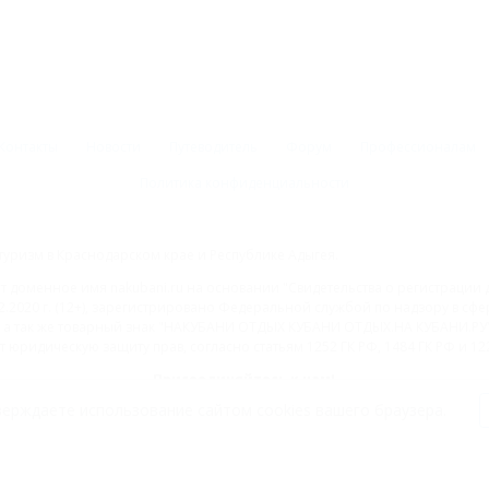
Контакты
Новости
Путеводитель
Форум
Профессионалам
Политика конфиденциальности
туризм в Краснодарском крае и Республике Адыгея.
доменное имя nakubani.ru на основании "Свидетельства о регистрации 
2.2020 г. (12+), зарегистрировано Федеральной службой по надзору в с
а так же товарный знак "НАКУБАНИ ОТДЫХ КУБАНИ ОТДЫХ.НА КУБАНИ.РУ" 
 юридическую защиту прав, согласно статьям 1252 ГК РФ, 1484 ГК РФ и 122
Присоединяйтесь к нам!
ерждаете использование сайтом cookies вашего браузера.