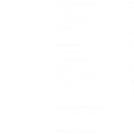
В
Пляжный волейбол
(1)
пр
Душ
(3)
Полотенца
(1)
Еще
С
Б
Питание
М
Пансион
(1)
Г
Без питания
(6)
С
Двухразовое
(1)
П
Кухня в номере
(2)
Д
Полупансион
(1)
Еще
С
Развлечения и спорт
Бассейн открытый
(2)
Отдых с детьми