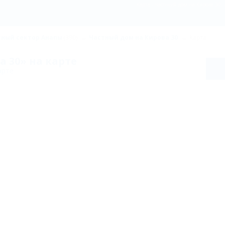
Карта - Частный дом на Кирова 30, 
тный сектор Анапы
(390)
Частный дом на Кирова 30
Карта
 30» на карте
арте