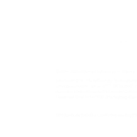
Главная
© 2006–2026 Отдых.на Кубани.ру — отдых и 
Компании ООО "На Кубани.ру" принадлежит 
регистрации СМИ –Эл № ФС77-79732 от 07.1
массовых коммуникаций (РОСКОМНАДЗОР), 
Товарный Знак № 547792". Это подтверждает
ООО "На Кубани.ру"
Продолжая работу с сайтом, вы подтв
2312157635
1082312013827
Все права защищены.