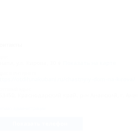
онтакты
дрес:
напа, ул. Кирова, 30
Показать на карте
дрес в Интернете:
ttps://otdih.nakubani.ru/chastnyiy-dom-na-kirova/
очтовый адрес:
53450, Краснодарский край, р-н Анапский, г. Анап
исьмо администрации
Показать телефон