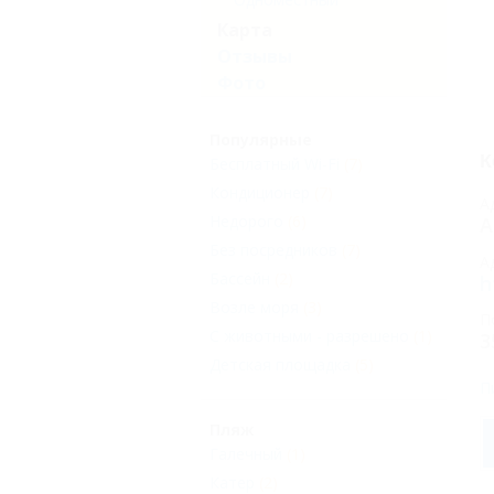
Карта
Отзывы
Фото
Популярные
К
Бесплатный Wi-Fi
(7)
Кондиционер
(7)
А
Недорого
(6)
А
Без посредников
(7)
А
Бассейн
(2)
h
Возле моря
(3)
П
С животными - разрешено
(1)
3
Детская площадка
(5)
П
Пляж
Галечный
(1)
Катер
(2)