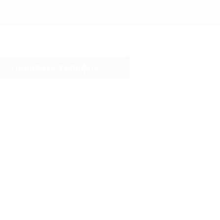
Анапа, ул. Кирова, 30 - цены 2026, бронирование
Регистрация
Вход
Показать телефон