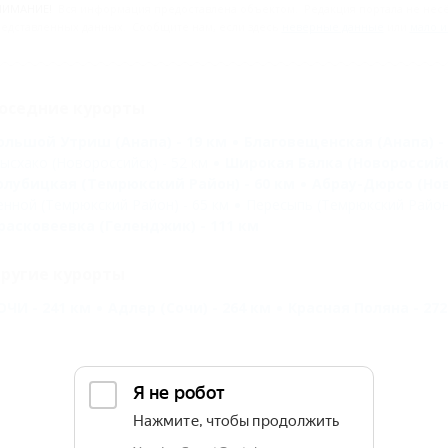
НИМАНИЕ!
Вся информация предоставлена объектом. Редакция портала не несёт
едставленных данных. Сообщите нам, если здесь
неверные данные
или
мало 
оседние курорты
ольшой Утриш (Анапа) - 19 км
Благовещенская (Анапа) - 
ысхако (Новороссийск) - 52 км
Широкая Балка (Новороссийск
олубицкая (Темрюкский Район) - 60 км
Абрау-Дюрсо (Нов
енной (Темрюкский Район) - 65 км
Пересыпь (Темрюкский Район)
расковеевка (Геленджик) - 111 км
ругие курорты
ОЧИ - 241 км
Адлер (Сочи) - 264 км
Красная Поляна - 272