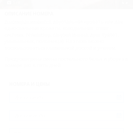
1 / 6
Трехместный
ОПИСАНИЕ НОМЕРА
Четырехместный
В номерах имеются:
двуспальная кровать или две
Одноместный
односпальные кровати, холодильник, сплит-
система, телевизор, санузел (ванна, душ, туалет,
Карта
умывальник, полотенца). На этаже можно
воспользоваться гладильной доской и утюгом.
Отзывы
Предусмотрена смена постельного белья и уборка в
Фото
номере раз в пять дней.
НОМЕРА И ЦЕНЫ