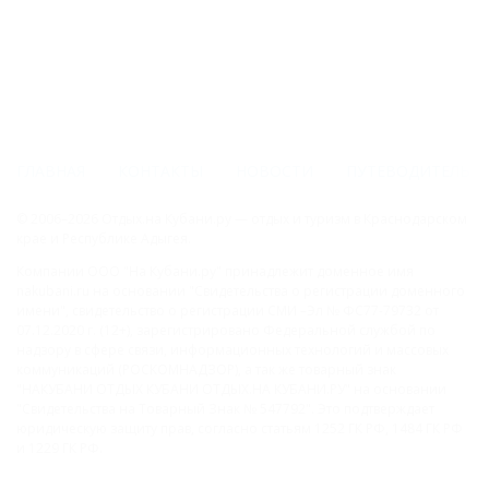
ГЛАВНАЯ
КОНТАКТЫ
НОВОСТИ
ПУТЕВОДИТЕЛЬ
© 2006–2026 Отдых.на Кубани.ру — отдых и туризм в Краснодарском
крае и Республике Адыгея.
Компании ООО "На Кубани.ру" принадлежит доменное имя
nakubani.ru на основании "Свидетельства о регистрации доменного
имени", свидетельство о регистрации СМИ –Эл № ФС77-79732 от
07.12.2020 г. (12+), зарегистрировано Федеральной службой по
надзору в сфере связи, информационных технологий и массовых
коммуникаций (РОСКОМНАДЗОР), а так же товарный знак
"НАКУБАНИ ОТДЫХ КУБАНИ ОТДЫХ.НА КУБАНИ.РУ" на основании
"Свидетельства на Товарный Знак № 547792". Это подтверждает
юридическую защиту прав, согласно статьям 1252 ГК РФ, 1484 ГК РФ
и 1229 ГК РФ.