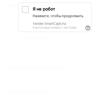
Питание
Пансион
(1)
Без питания
(6)
Завтрак
(1)
Кухня в номере
(2)
Двухразовое
(1)
Еще
Развлечения и спорт
Бассейн открытый
(2)
Отдых с детьми
Есть условия для отдыха с детьми
(7)
Принимаются дети до 5 лет
(5)