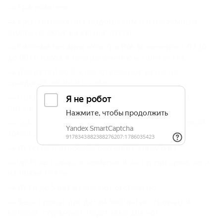
Spa-комплекс.
Крытый бассейн с подогревом и панорамным
видом на море на крыше отеля.
Система питания «Ультра Всё включено» с 07:30
до 00:00 часов в неограниченном количестве.
Для детей до 3-х лет отдельное меню на
шведской линии и в кафе.
Питание для сторонников вегетарианского
питания.
Собственный песчаный пляж с детской игровой
зоной и снек-баром.
Детские и взрослые бассейны, spray park.
Wi-Fi не только в номерах и на территории, но и
на пляже отеля.
Дети до 5 лет отдыхают бесплатно.
Весь прокат для детей бесплатно: кроватки,
коляски, стульчики, подставки для ног.