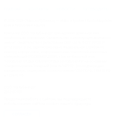
ГЛАВНАЯ
КОНТАКТЫ
НОВОСТИ
ПУТЕВОДИТЕЛЬ
© 2006–2026 Отдых.на Кубани.ру — отдых и туризм в Краснодарском
крае и Республике Адыгея.
Компании ООО "На Кубани.ру" принадлежит доменное имя
nakubani.ru на основании "Свидетельства о регистрации доменного
имени", свидетельство о регистрации СМИ –Эл № ФС77-79732 от
07.12.2020 г. (12+), зарегистрировано Федеральной службой по
надзору в сфере связи, информационных технологий и массовых
коммуникаций (РОСКОМНАДЗОР), а так же товарный знак
"НАКУБАНИ ОТДЫХ КУБАНИ ОТДЫХ.НА КУБАНИ.РУ" на основании
"Свидетельства на Товарный Знак № 547792". Это подтверждает
юридическую защиту прав, согласно статьям 1252 ГК РФ, 1484 ГК РФ
и 1229 ГК РФ.
ООО "На Кубани.ру"
2312157635
1082312013827
Продолжая работу с сайтом, вы подтверждаете
Все права защищены.
использование сайтом cookies вашего браузера.
Присоединяйтесь к нам!
СОГЛАСЕН