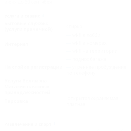
июня до 30 сентября.
Услуги и сервис
Бытовые службы:
стирка
(услуги прачечной)
wi-fi в лобби
wi-fi в номерах
Интернет
wi-fi на территории
поднос багажа
На стойке регистрации
утреннее пробуждение
по телефону
Услуги беллмэна
Магазин пляжных
принадлежностей
открытая охраняемая
Парковка
платная
Развлечения и спорт