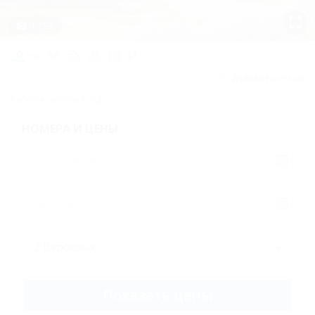
видом на
море
1 / 93
Джуниор
50м
сюит
Добавить отзыв
Семейный
Работает круглый год
Апартаменты
НОМЕРА И ЦЕНЫ
с видом на
море
Карта
Отзывы
Фото
Показать цены