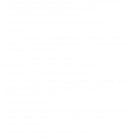
питание: снеки, закуски, выпечка собственного
производства, бар с алкогольными и
безалкогольными напитками,
СПА-комплекс: финская сауна, хамам,
инфракрасная сауна, зона отдыха,
собственный оборудованный пляж (шезлонги,
навесы, детская игровая зона, Wi-Fi, волейбольная
площадка, снек-бар),
аквазона: детский и взрослый бассейн, аквагорка
для детей, spray park, навесы, шезлонги,
прокат спортивного инвентаря,
аквааэробика, пляжный волейбол, водное поло,
мастер-классы, настольные игры, дискотеки,
приглашенные гости,
интернет Wi-Fi,
для детей: утренние зарядки, конкурсы, мастер-
классы, мини-дискотеки, театрализованные
представления,
детская комната с воспитателем,