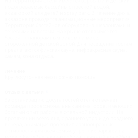
На территории отеля имеются взрослый и детский
подогреваемые бассейны с пресной водой,
аквагоркой для детей и spray park. В течение дня в
аквазоне проводятся анимационные мероприятия.
Территория бассейнов оборудована шезлонгами и
теневыми навесами. На крыше отеля имеется
бассейн с панорамным видом на море,
огороженной детской зоной. Для посещения гостям
предлагаются финская сауна, инфракрасная сауна,
хамам, зона отдыха.
Лечение
Круглосуточная неотложная помощь.
Отдых с детьми
За организацию досуга гостей отеля отвечает
команда профессиональных аниматоров, имеющих
богатый опыт работы в отельной индустрии. На
протяжении всего дня, с раннего утра и до позднего
вечера, анимация проводит разнообразные
активности для всей семьи: утренние зарядки на
море и бассейне, аквааэробика, пляжный волейбол,