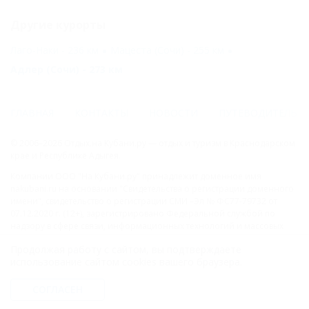
Другие курорты
Лаго-Наки - 236 км
Мацеста (Сочи) - 255 км
Адлер (Сочи) - 273 км
ГЛАВНАЯ
КОНТАКТЫ
НОВОСТИ
ПУТЕВОДИТЕЛЬ
© 2006–2026 Отдых.на Кубани.ру — отдых и туризм в Краснодарском
крае и Республике Адыгея.
Компании ООО "На Кубани.ру" принадлежит доменное имя
nakubani.ru на основании "Свидетельства о регистрации доменного
имени", свидетельство о регистрации СМИ –Эл № ФС77-79732 от
07.12.2020 г. (12+), зарегистрировано Федеральной службой по
надзору в сфере связи, информационных технологий и массовых
коммуникаций (РОСКОМНАДЗОР), а так же товарный знак
Продолжая работу с сайтом, вы подтверждаете
"НАКУБАНИ ОТДЫХ КУБАНИ ОТДЫХ.НА КУБАНИ.РУ" на основании
использование сайтом cookies вашего браузера.
"Свидетельства на Товарный Знак № 547792". Это подтверждает
юридическую защиту прав, согласно статьям 1252 ГК РФ, 1484 ГК РФ
и 1229 ГК РФ.
СОГЛАСЕН