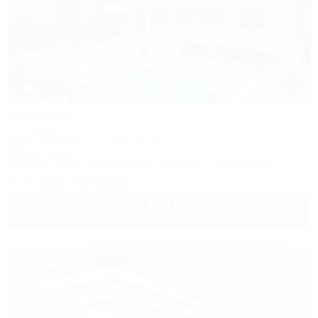
1 / 62
Империя
Гостиница
Анапа, Витязево, ул. Знойная, 11
100м до моря
Питание
Wi-Fi
Кондиционер
Бассейн
Автостоянка
+7 (918) 467-33-55
4 000
руб.
от
2 взр. в августе