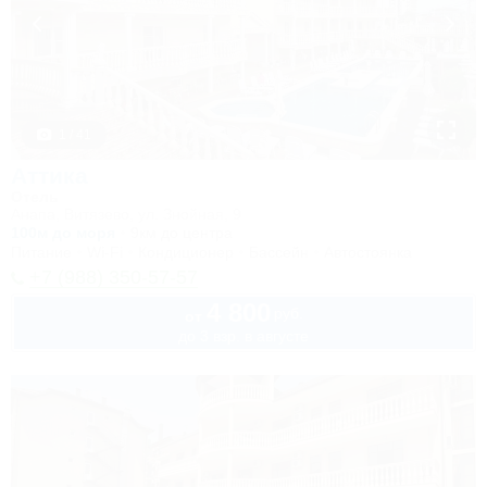
1 / 41
Аттика
Отель
Анапа, Витязево, ул. Знойная, 9
100м до моря
9км до центра
Питание
Wi-Fi
Кондиционер
Бассейн
Автостоянка
+7 (988) 350-57-57
4 800
руб.
от
до 3 взр. в августе