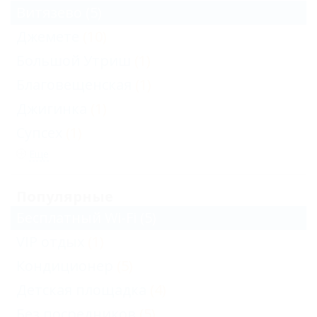
Витязево
(5)
Джемете
(10)
Большой Утриш
(1)
Благовещенская
(1)
Джигинка
(1)
Супсех
(1)
Еще
Популярные
Бесплатный Wi-Fi
(5)
VIP отдых
(1)
Кондиционер
(5)
Детская площадка
(4)
Без посредников
(5)