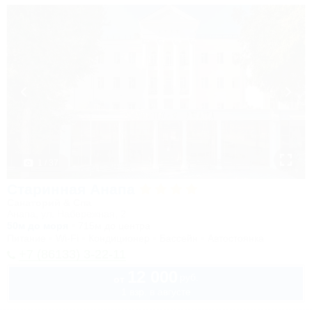
1 / 37
Старинная Анапа
Санаторий & Спа
Анапа, ул. Набережная, 2
50м до моря
715м до центра
Питание
Wi-Fi
Кондиционер
Бассейн
Автостоянка
+7 (86133) 3-22-11
12 000
руб.
от
1 взр. в августе