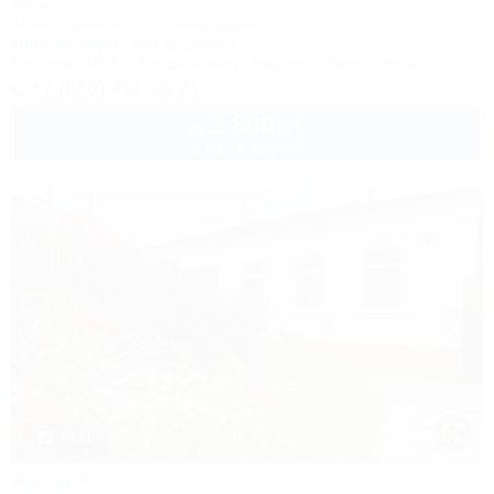
Отель
Анапа, Джемете, ул. Виноградная, 1а
100м до моря
6км до центра
Питание
Wi-Fi
Кондиционер
Бассейн
Автостоянка
+7 (938) 411-50-71
2 800
руб.
от
2 взр. в августе
1 / 41
Август