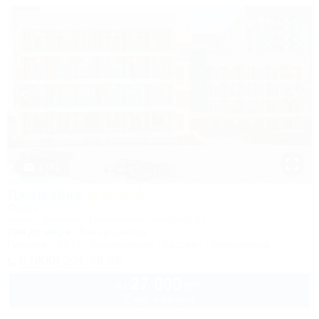
1 / 31
Джамайка
Отель
Анапа, Джемете, Пионерский проспект, 47
70м до моря
5км до центра
Питание
Wi-Fi
Кондиционер
Бассейн
Автостоянка
8 (800) 201-76-36
27 000
руб.
от
2 взр. в августе