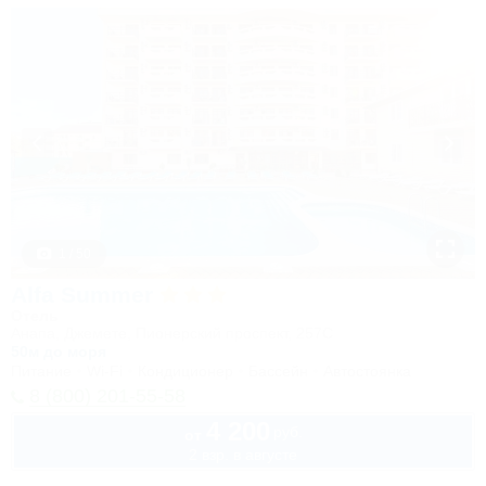
1 / 50
Alfa Summer
Отель
Анапа, Джемете, Пионерский проспект, 257С
50м до моря
Питание
Wi-Fi
Кондиционер
Бассейн
Автостоянка
8 (800) 201-55-58
4 200
руб.
от
2 взр. в августе