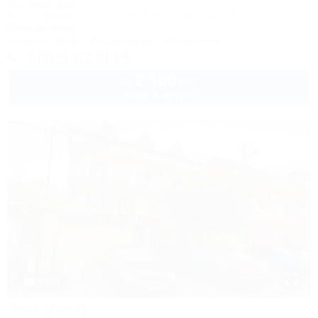
Гостевой дом
Анапа, Джемете, пр. Гостевой, 34/ул. Видная, 42
800м до моря
Питание
Wi-Fi
Кондиционер
Автостоянка
+7 (918) 322-01-04
2 100
руб.
от
2 взр. в августе
1 / 30
Azat (Азат)