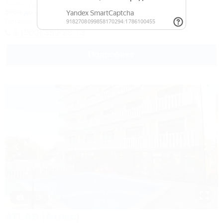
Анапа, Джемете, ул. Железнодорожная, 13
500м до моря
Питание
Wi-Fi
Кондиционер
Бассейн
Автостоянка
8 (800) 350-28-73
Подробнее
1 / 17
ATLAS (Атлас)