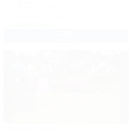
Гостевой дом
Анапа, Джемете, ул. Песчаная, 13б
6км до центра
Wi-Fi
Кондиционер
Автостоянка
+7 (86133) 3-33-85
2 300
руб.
от
2 взр. в августе
Утришская волна