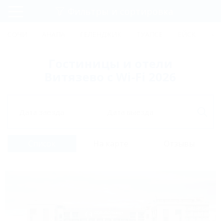
Фильтры и сортировка
Главная
СОЧИ
АНАПА
ГЕЛЕНДЖИК
ТУАПСЕ
ЕЙСК
КР
Регистрация
Гостиницы и отели
Вход
Витязево с Wi-Fi 2026
Дата заезда
Дата выезда
Список
На карте
Отзывы