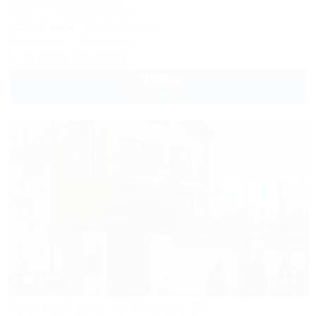
Частное домовладение
Анапа, ул. Новороссийская
200м до моря
400м до центра
Кондиционер
Автостоянка
+7 (918) 125-66-45
700
руб.
от
1 взр. в августе
1 / 28
Частный дом на Кирова 30