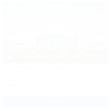
1 / 23
Aurum Family Resort&Spa
Отель&SPA
Анапа, Благовещенская, Прибрежная, 27
100м до моря
Питание
Wi-Fi
Кондиционер
Бассейн
Автостоянка
+7 (86133) 9-79-93
Подробнее