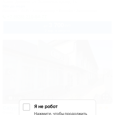
Анапа, Джемете, ул. Золотистый проезд, 14
50м до моря
Питание
Wi-Fi
Кондиционер
Бассейн
Автостоянка
+7 (928) 210-64-77
3 700
руб.
от
2 взр. в августе
1 / 40
Calypso All Inclusive Resort Hotel
Отель