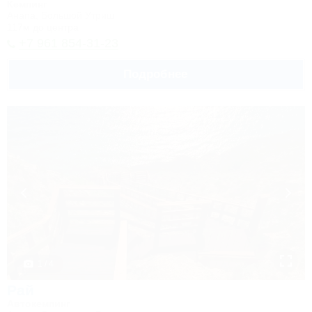
Кемпинг
Анапа, Большой Утриш
117м до центра
+7 961 854-31-23
Подробнее
1 / 4
Рай
Автокемпинг