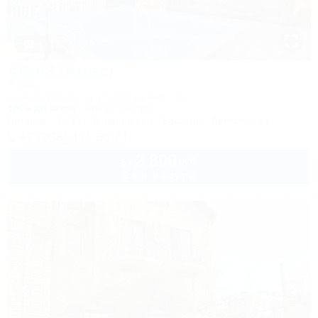
1 / 17
ATLAS (Атлас)
Отель
Анапа, Джемете, ул. Виноградная, 1а
100м до моря
6км до центра
Питание
Wi-Fi
Кондиционер
Бассейн
Автостоянка
+7 (938) 411-50-71
2 800
руб.
от
2 взр. в августе