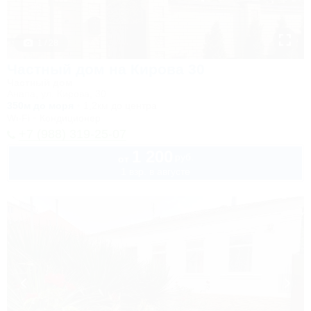
1 / 28
Частный дом на Кирова 30
Частный дом
Анапа, ул. Кирова, 30
350м до моря
1,2км до центра
Wi-Fi
Кондиционер
+7 (988) 319-25-07
1 200
руб.
от
1 взр. в августе