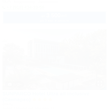
Wi-Fi
Кондиционер
Автостоянка
+7 (918) 434-33-56
3 500
руб.
от
до 3 взр. в августе
1 / 25
SUNPARCO Hotel Ultra all inclusive
(Санпарко)
Отель
Анапа, Пионерский проспект, 12