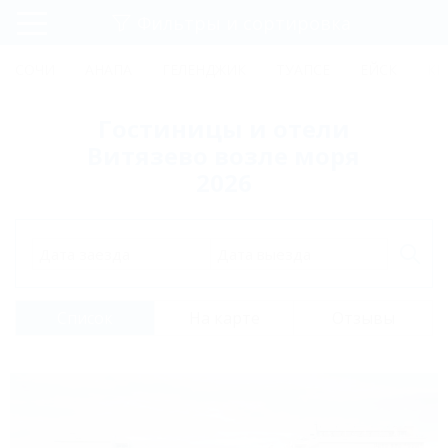
Фильтры и сортировка
Главная
СОЧИ
АНАПА
ГЕЛЕНДЖИК
ТУАПСЕ
ЕЙСК
КР
Регистрация
Гостиницы и отели
Вход
Витязево возле моря
2026
Дата заезда
Дата выезда
Список
На карте
Отзывы