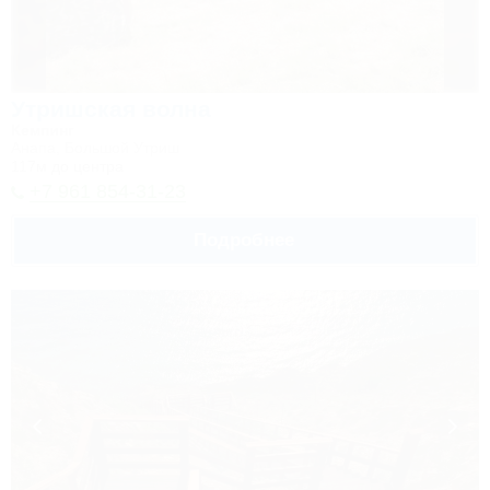
Утришская волна
Кемпинг
Анапа, Большой Утриш
117м до центра
+7 961 854-31-23
Подробнее