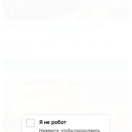
1 / 40
Calypso All Inclusive Resort Hotel
Отель
Анапа, Джемете, ул. Железнодорожная, 13
500м до моря
Питание
Wi-Fi
Кондиционер
Бассейн
Автостоянка
8 (800) 350-28-73
Подробнее