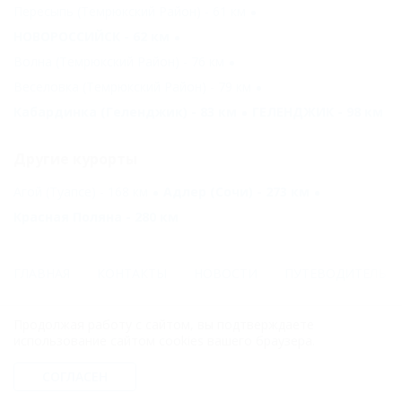
Пересыпь (Темрюкский Район) - 61 км
НОВОРОССИЙСК - 62 км
Волна (Темрюкский Район) - 76 км
Веселовка (Темрюкский Район) - 79 км
Кабардинка (Геленджик) - 83 км
ГЕЛЕНДЖИК - 98 км
Другие курорты
Агой (Туапсе) - 168 км
Адлер (Сочи) - 273 км
Красная Поляна - 280 км
ГЛАВНАЯ
КОНТАКТЫ
НОВОСТИ
ПУТЕВОДИТЕЛЬ
© 2006–2026 Отдых.на Кубани.ру — отдых и туризм в Краснодарском
Продолжая работу с сайтом, вы подтверждаете
крае и Республике Адыгея.
использование сайтом cookies вашего браузера.
Компании ООО "На Кубани.ру" принадлежит доменное имя
nakubani.ru на основании "Свидетельства о регистрации доменного
СОГЛАСЕН
имени", свидетельство о регистрации СМИ –Эл № ФС77-79732 от