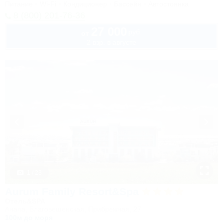
Питание
Wi-Fi
Кондиционер
Бассейн
Автостоянка
8 (800) 201-76-36
27 000
руб.
от
2 взр. в августе
1 / 23
Aurum Family Resort&Spa
Отель&SPA
Анапа, Благовещенская, Прибрежная, 27
100м до моря