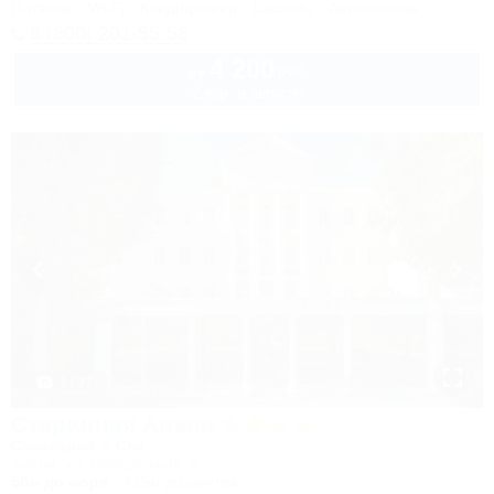
Питание
Wi-Fi
Кондиционер
Бассейн
Автостоянка
8 (800) 201-55-58
4 200
руб.
от
2 взр. в августе
1 / 37
Старинная Анапа
Санаторий & Спа
Анапа, ул. Набережная, 2
50м до моря
715м до центра