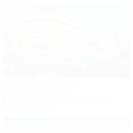
1 / 30
Relax All Inclusive
Отель
Анапа, Витязево, проезд Ориона, 3
800м до моря
Питание
Wi-Fi
Кондиционер
Бассейн
Автостоянка
8 (800) 302-17-99
Подробнее