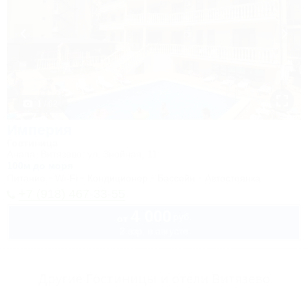
1 / 62
Империя
Гостиница
Анапа, Витязево, ул. Знойная, 11
100м до моря
Питание
Wi-Fi
Кондиционер
Бассейн
Автостоянка
+7 (918) 467-33-55
4 000
руб.
от
2 взр. в августе
Другие Гостиницы и отели Витязево