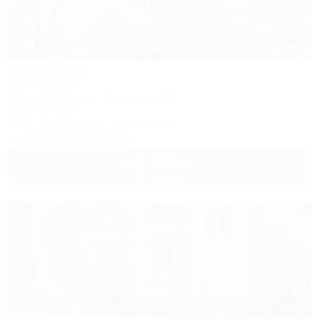
1 / 30
Azat (Азат)
Гостевой дом
Анапа, Джемете, ул. Песчаная, 13б
6км до центра
Wi-Fi
Кондиционер
Автостоянка
+7 (86133) 3-33-85
2 300
руб.
от
2 взр. в августе