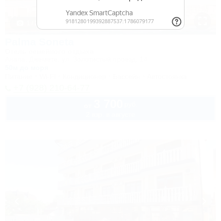
1 / 25
Palma Soneta
Отель семейного отдыха
Анапа, Джемете, ул. Золотистый проезд, 14
50м до моря
Питание
Wi-Fi
Кондиционер
Бассейн
Автостоянка
+7 (928) 210-64-77
3 700
руб.
от
2 взр. в августе