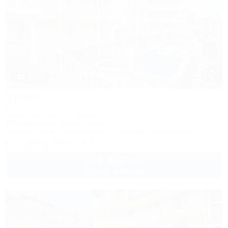
1 / 41
Аттика
Отель
Анапа, Витязево, ул. Знойная, 9
100м до моря
9км до центра
Питание
Wi-Fi
Кондиционер
Бассейн
Автостоянка
+7 (988) 350-57-57
4 800
руб.
от
до 3 взр. в августе