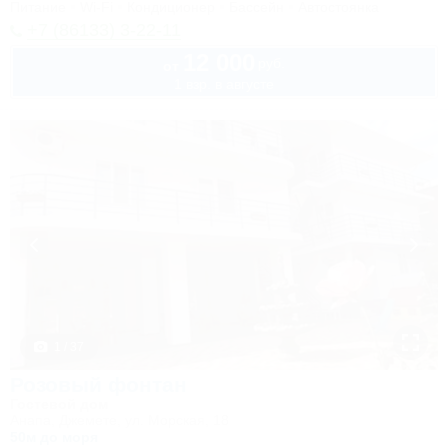
Питание
Wi-Fi
Кондиционер
Бассейн
Автостоянка
+7 (86133) 3-22-11
12 000
руб.
от
1 взр. в августе
1 / 37
Розовый фонтан
Гостевой дом
Анапа, Джемете, ул. Морская, 18
50м до моря