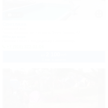
1 / 43
Светлана
Гостевой дом
Анапа, Джемете, пр. Гостевой, 34/ул. Видная, 42
800м до моря
Питание
Wi-Fi
Кондиционер
Автостоянка
+7 (918) 322-01-04
2 100
руб.
от
2 взр. в августе