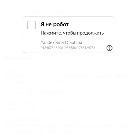
Татьяна,
03.09.2019 09:21
Спасибо вам за комментарий! Мы солидарны с
вашим мнением! Все так и есть.
Добавить комментарий
Контакты
Адрес:
Туапсе, Бжид, Бухта Инал, ул. Горная, 10а (3-
й участок)
Показать на карте
показать
Телефоны:
Адрес в Интернете:
https://otdih.nakubani.ru/delfin-inal/
Почтовый адрес:
Туапсинский район, село Бжид, Бухта Инал,
ул. Горная, 10а (3-й участок)