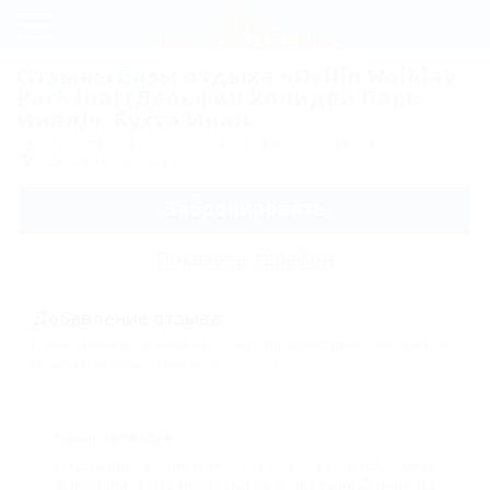
Регистрация
Отзывы базы отдыха «Delfin Holiday
Park Inal (Дельфин Холидей Парк
Вход
Инал)», Бухта Инал
Туапсе, Бжид, Бухта Инал, ул. Горная, 10а (3-й участок)
Delfin
Показать на карте
Holiday
Забронировать
Park Inal
Показать телефон
(Дельфин
Холидей
Добавление отзыва
Парк
Комментарии могут оставлять только авторизованные пользователи.
Инал)
Пожалуйста,
войдите
или
зарегистрируйтесь
.
Цены
Павел,
19.08.2023
Номера
Отдыхали в августе 2023 г. 11 дней, базу
выбирала жена по отзывам и доступной цене на