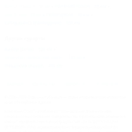
Шепси (Туапсе) - 63 км
ГОРЯЧИЙ КЛЮЧ - 78 км
Аше (Сочи) - 83 км
ГЕЛЕНДЖИК - 90 км
Кабардинка (Геленджик) - 107 км
Другие курорты
Адлер (Сочи) - 126 км
Кучугуры (Темрюкский Район) - 195 км
Феодосия (Крым) - 288 км
ГЛАВНАЯ
КОНТАКТЫ
НОВОСТИ
ПУТЕВОДИТЕЛЬ
© 2006–2026 Отдых.на Кубани.ру — отдых и туризм в Краснодарском
крае и Республике Адыгея.
Компании ООО "На Кубани.ру" принадлежит доменное имя
nakubani.ru на основании "Свидетельства о регистрации доменного
имени", свидетельство о регистрации СМИ –Эл № ФС77-79732 от
07.12.2020 г. (12+), зарегистрировано Федеральной службой по