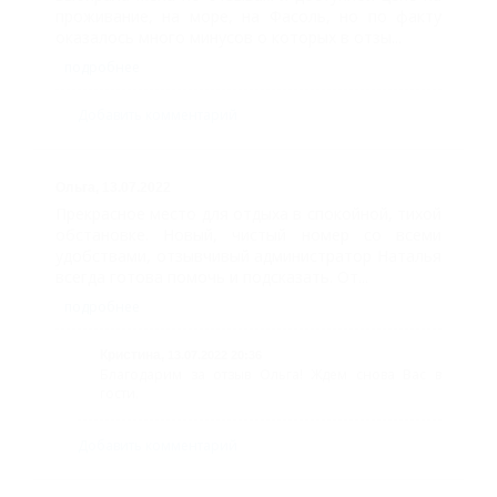
Апартаменты
проживание, на море, на Фасоль, но по факту
Стандарт
оказалось много минусов о которых в отзы...
подробнее
(Double)
Апартаменты
Добавить комментарий
люкс, 2 этаж
Арт-Студия
Ольга,
13.07.2022
Прекрасное место для отдыха в спокойной, тихой
трехместная
обстановке. Новый, чистый номер со всеми
Апартаменты
удобствами, отзывчивый администратор Наталья
всегда готова помочь и подсказать. От...
люкс, 1 этаж
подробнее
TRPLJ Junior Suite
Кристина,
13.07.2022 20:36
(triple)
Благодарим за отзыв Ольга! Ждем снова Вас в
гости.
Стандарт
двухместный
Добавить комментарий
Double (DBL)