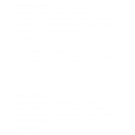
Улучшенный
Тарчуков,
01.07.2022
четырехместный
Решили с семьей найти укромное и тихое место,и
наткнулся случайно на базу отдыха Дельфин. Я
Четырехместный
никогда и не где не оставляю отзывы,потому как
считаю что это отнимает мое вре...
Люкс Шале
подробнее
Карта
Кристина,
01.07.2022 20:03
Отзывы
Александр, благодарим за отзыв! Очень приятно.
Рады будем , видеть снова Вас!
Фото
Добавить комментарий
Юлия,
12.08.2021
Отдыхали на базе Дельфин с 23.07.22по 11.08. 21С
двумя детьми 6 и 2. Проживали в домике 4.2 и
аппартаментах 8.2 Оба варианта были с кухней. В
первую очередь хотелось бы о...
подробнее