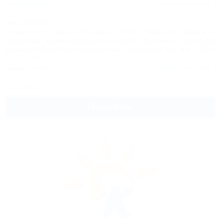
Мария.Брянск.
Комментировать
Читать полностью
Гость,
11.02.2010
Отдыхали в зимние каникулы 2010.г. Хорошие номера и
сердечный прием.Прекрасная баня!!! Догоняем Европу.Так
держать!!! Если все сложиться на следующий год мы у Вас!.
Лариса.Москва.
Комментировать
Читать полностью
Все отзывы
Подробнее