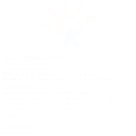
СОВЕТУЮ!!!!!!! НЕ ПОЖАЛЕЕТЕ! Еще раз спасибо!
Гранд Отель Поляна
Гостиничный комплекс
Сочи, Красная Поляна, Эсто-Садок
200м до горнолыжной трассы
26км до центра
Питание
Wi-Fi
Кондиционер
Бассейн
Автостоянка
Гость,
02.09.2011
Отдыхали семьей - все безумно довольны.
Атмосфера спокойная и уютная, условия проживания
шикарные, безукоризненный сервис.
Совмещали активный отдых со SPA-процедурами .
Для детишек были предусмотрены специальные
Комментировать
Читать полностью
развлекательные программы.
Гость,
07.09.2010
пейнтбол на гранд отель - отзыв на 12 2 текст