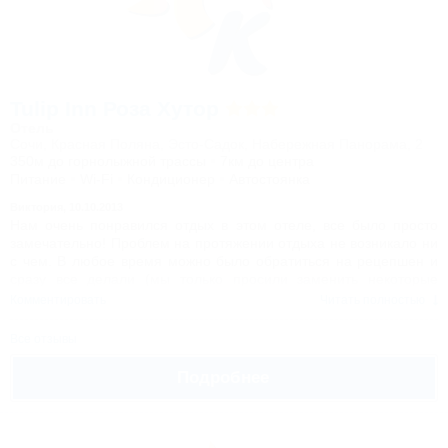
Tulip Inn Роза Хутор
Отель
Сочи, Красная Поляна, Эсто-Садок, Набережная Панорама, 2
350м до горнолыжной трассы
7км до центра
Питание
Wi-Fi
Кондиционер
Автостоянка
Виктория,
10.10.2013
Нам очень понравился отдых в этом отеле, все было просто
замечательно! Проблем на протяжении отдыха не возникало ни
с чем. В любое время можно было обратиться на рецепшен и
сразу все делали (мы только просили заменить некоторые
напитки в мини баре, и нам дали дополнительный комплект
Комментировать
Читать полностью
ключей, больше необходимости в обращении не было, так как
сервис очень предупредителен). Что касается питания: оно
Все отзывы
очень разнообразно! За все время ничего не приелось и еда
была на любой вкус. Также очень порадовали свежеиспеченные
Подробнее
вафли в кондитерской около бассейна...они просто нереально
вкусные=)))) НАМ ОЧЕНЬ ПОНРАВИЛОСЬ, СПАСИБО
КОЛЛЕКТИВУ ОТЕЛЯ ЗА ТАКОЙ ЗАМЕЧАТЕЛЬНЫЙ
ОТДЫХ=))))) МЫ ОБЯЗАТЕЛЬНО ВЕРНЕМСЯ!=) ВСЕМ