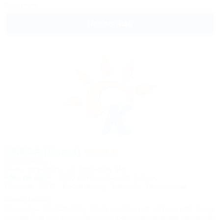
Все отзывы
Подробнее
SNEGA (Снега)
Апарт-отель
Сочи, Эсто-Садок, ул. Эстонская, 105
45км до моря
800м до горнолыжной трассы
Питание
Wi-Fi
Кондиционер
Бассейн
Автостоянка
Алёна,
16.02.2023
Все очень понравилось, отель чистенький уютненький, очень
красивый вид из окон. Персонал очень ненавязчиво вежливый,