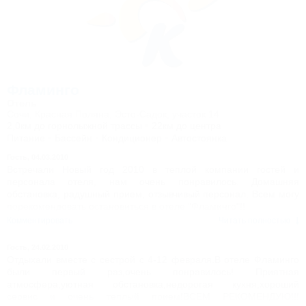
Фламинго
Отель
Сочи, Красная Поляна, Эсто-Садок, участок 14
2,0км до горнолыжной трассы
22км до центра
Питание
Бассейн
Кондиционер
Автостоянка
Гость,
04.03.2010
Встречали Новый год 2010 в теплой компании гостей и
персонала отеля, нам очень понравилось. Домашняя
обстановка, радушный прием, отзывчивый персонал. Всем могу
порекомендовать остановиться в отеле "Фламинго"!!
Комментировать
Читать полностью
Гость,
24.02.2010
Отдыхали вместе с сестрой с 4-12 февраля.В отеле Фламинго
были первый раз,очень понравилось! Приятная
атмосфера,уютная обстановка,недорогая кухня,хороший
сервис и очень теплый прием!ВСЕМ РЕКОМЕНДУЮ!!!