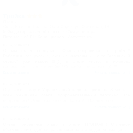
Тройка
Отель
Сочи, Красная Поляна, Эсто-Садок, ул. Эстонская, 19
500м до горнолыжной трассы
22км до центра
Питание
Wi-Fi
Кондиционер
Автостоянка
Гость,
06.04.2011
О, мы только вернулись! Очень понравилось в Тройке!!!
Работники все русские, очень внимательны... а то "армянский
сервис" уже надоел!!!!!!((( в отеле чисто, в номерах
кофемашины - это так удобно! Спасибо, и поедим ещё!!!!!
Комментировать
Читать полностью
Гость,
05.04.2011
Отдыхали в марте Управляющий подарил цветы на 8 марта -
всем женщинам отеля! Доброжелательный персонал, все
понравилось! Отличный бассейн, банька!!! Поедим ещё.
Комментировать
Читать полностью
Гость,
10.02.2011
Очень понравилсь отдых в отеле ТРОЙКА!!!!! Отличное
обслуживание, удобное расположение отеля, доступные цены...