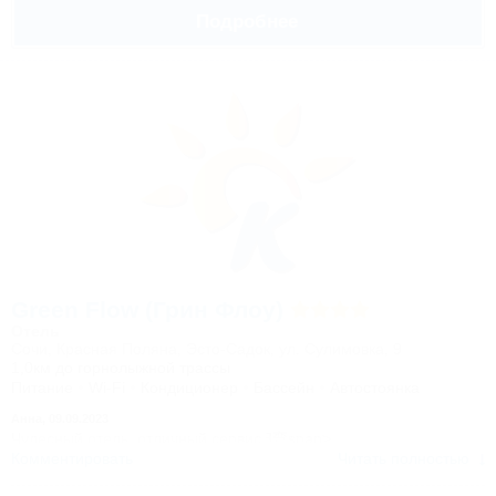
Подробнее
Green Flow (Грин Флоу)
Отель
Сочи, Красная Поляна, Эсто-Садок, ул. Сулимовка, 9
1,0км до горнолыжной трассы
Питание
Wi-Fi
Кондиционер
Бассейн
Автостоянка
Анна,
09.09.2023
Чудесный отель, отличный сервис ߔ弯span>
Комментировать
Читать полностью