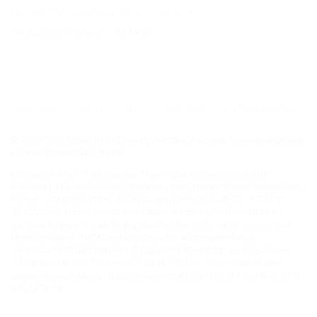
Должанская (Ейский Район) - 380 км
Феодосия (Крым) - 417 км
ГЛАВНАЯ
КОНТАКТЫ
НОВОСТИ
ПУТЕВОДИТЕЛЬ
© 2006–2026 Отдых.на Кубани.ру — отдых и туризм в Краснодарском
крае и Республике Адыгея.
Компании ООО "На Кубани.ру" принадлежит доменное имя
nakubani.ru на основании "Свидетельства о регистрации доменного
имени", свидетельство о регистрации СМИ –Эл № ФС77-79732 от
07.12.2020 г. (12+), зарегистрировано Федеральной службой по
надзору в сфере связи, информационных технологий и массовых
коммуникаций (РОСКОМНАДЗОР), а так же товарный знак
"НАКУБАНИ ОТДЫХ КУБАНИ ОТДЫХ.НА КУБАНИ.РУ" на основании
"Свидетельства на Товарный Знак № 547792". Это подтверждает
юридическую защиту прав, согласно статьям 1252 ГК РФ, 1484 ГК РФ
и 1229 ГК РФ.