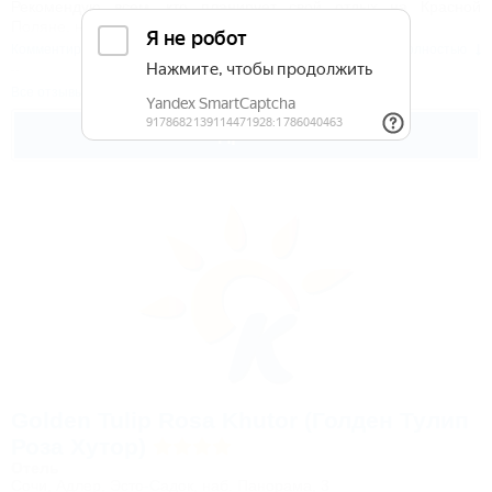
Рекомендую всем, кто планирует свой отдых на Красной
Поляне. не пожалеете.
Комментировать
Читать полностью
Все отзывы
Подробнее
Golden Tulip Rosa Khutor (Голден Тулип
Роза Хутор)
Отель
Сочи, Адлер, Эсто-Садок, наб. Панорама, 3