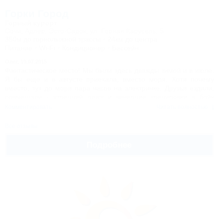
Горки Город
Горный курорт
Сочи, Адлер, Эсто-Садок, ул. Горная Карусель, 5.
350м до горнолыжной трассы
24км до центра
Питание
Wi-Fi
Кондиционер
Бассейн
Олег,
19.07.2015
Фантастическое место! Мы были здесь дважды зимой и в июле.
Я бы еще и в августе приехала, вместо моря. Хотя почему
вместо, тут до моря пара часов на электричке. Друзья ездили,
совмещали - утренний пляж и вечерние тренировки в байк
парке. Потом участвовали в фестивале Gorky Downhill Cup.
Комментировать
Читать полностью
Походы в горы и тусовки в ресторанах Сочи. Отпуск - это смена
обстановки. А в Горки Городе даже сам отпуск может быть очень
Все отзывы
разным.
Подробнее