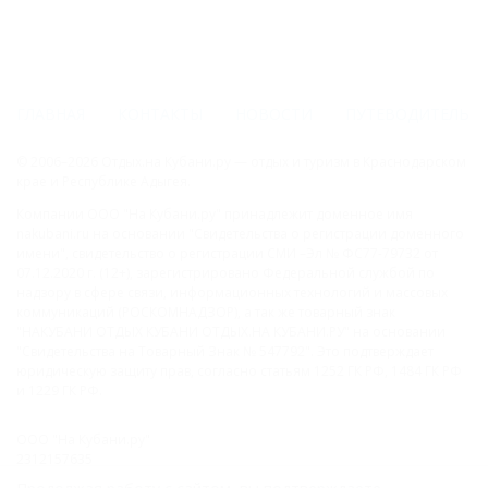
ГЛАВНАЯ
КОНТАКТЫ
НОВОСТИ
ПУТЕВОДИТЕЛЬ
© 2006–2026 Отдых.на Кубани.ру — отдых и туризм в Краснодарском
крае и Республике Адыгея.
Компании ООО "На Кубани.ру" принадлежит доменное имя
nakubani.ru на основании "Свидетельства о регистрации доменного
имени", свидетельство о регистрации СМИ –Эл № ФС77-79732 от
07.12.2020 г. (12+), зарегистрировано Федеральной службой по
надзору в сфере связи, информационных технологий и массовых
коммуникаций (РОСКОМНАДЗОР), а так же товарный знак
"НАКУБАНИ ОТДЫХ КУБАНИ ОТДЫХ.НА КУБАНИ.РУ" на основании
"Свидетельства на Товарный Знак № 547792". Это подтверждает
юридическую защиту прав, согласно статьям 1252 ГК РФ, 1484 ГК РФ
и 1229 ГК РФ.
ООО "На Кубани.ру"
2312157635
1082312013827