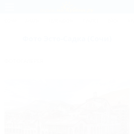
Регистрация
СОЧИ
АНАПА
ГЕЛЕНДЖИК
ТУАПСЕ
ЕЙСК
КР
Вход
Фото Эсто-Садка (Сочи)
ФОТОГАЛЕРЕЯ