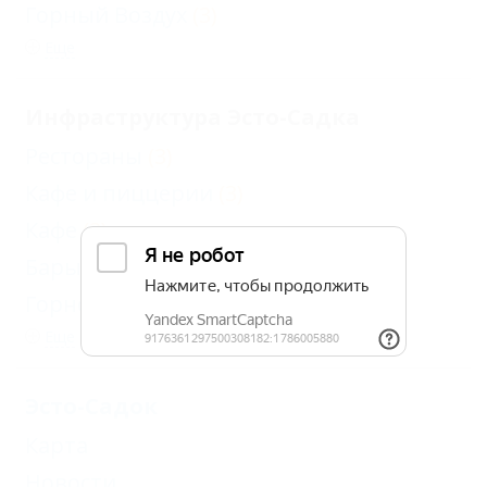
Горный Воздух
(3)
Еще
Инфраструктура Эсто-Садка
Рестораны
(3)
Кафе и пиццерии
(3)
Кафе
(3)
Бары
(2)
Горнолыжные комплексы
(4)
Еще
Эсто-Садок
Карта
Новости