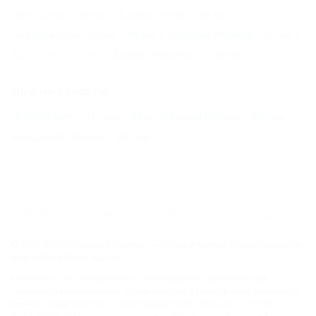
Лоо (Сочи) - 30 км
Адлер (Сочи) - 38 км
Лазаревское (Сочи) - 69 км
Красная Поляна - 75 км
Аше (Сочи) - 79 км
Лдзаа (Пицунда) - 88 км
Другие курорты
ГЕЛЕНДЖИК - 171 км
Ейск (Ейский Район) - 365 км
Феодосия (Крым) - 382 км
ГЛАВНАЯ
КОНТАКТЫ
НОВОСТИ
ПУТЕВОДИТЕЛЬ
© 2006–2026 Отдых.на Кубани.ру — отдых и туризм в Краснодарском
крае и Республике Адыгея.
Компании ООО "На Кубани.ру" принадлежит доменное имя
nakubani.ru на основании "Свидетельства о регистрации доменного
имени", свидетельство о регистрации СМИ –Эл № ФС77-79732 от