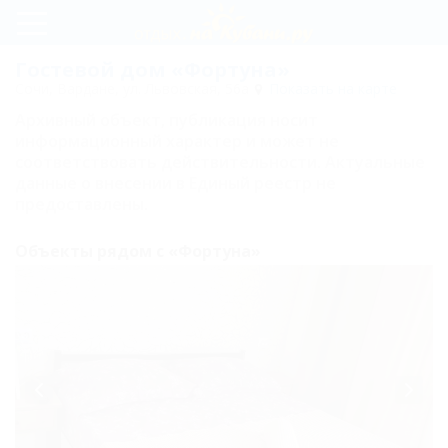
Регистрация
Гостевой дом «Фортуна»
Сочи, Вардане, ул. Львовская, 56а
Показать на карте
Вход
Архивный объект, публикация носит
информационный характер и может не
Фортуна
соответствовать действительности. Актуальные
данные о внесении в Единый реестр не
предоставлены.
Цены
Питание
Объекты рядом с «Фортуна»
Номера
Двухместный
эконом
Трехместный
эконом