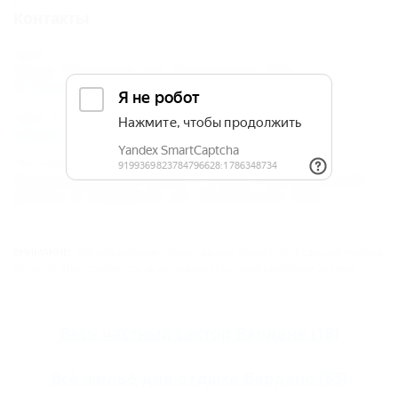
Контакты
Адрес:
Сочи, Вардане, ул. Львовская, 56а
Показать на карте
Адрес в Интернете:
https://otdih.nakubani.ru/fortuna-v/
Почтовый адрес:
Краснодарский край, г. Сочи, Лазаревский
район, п. Вардане, ул. Львовская, 56а
ВНИМАНИЕ!
Вся информация предоставлена объектом. Редакция портала
не несёт ответственность за достоверность представленных данных.
Весь
частный сектор Вардане
(18)
Всё
жильё для отдыха Вардане
(83)