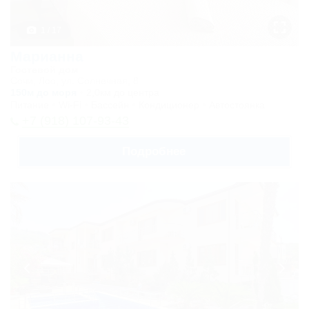
Номер с
удобствами
1 / 17
Карта
Марианна
Гостевой дом
Отзывы
Сочи, Лоо, ул. Солнечная, 8
150м до моря
2,0км до центра
Питание
Wi-Fi
Бассейн
Кондиционер
Автостоянка
+7 (918) 107-93-43
Подробнее