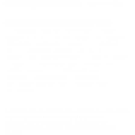
Характер функционирования :
с мая по октябрь
ОПИСАНИЕ ГОСТЕВОГО ДОМА «ФОРТУНА»
Гостевой дом "Фортуна" расположен в поселке
Вардане (в 30 км от центра города Сочи). Радушно
приглашает желающих отдохнуть от городской
суеты, в окружении красивых цветов, уюта и
зеленого сада. Дом расположен в 5 минутах ходьбы
от моря. В гостевом доме двух-, трехместные
номера "эконом" (в гостевом доме всего 8
номеров). В распоряжении отдыхающих –
просторная кухня для приготовления пищи. Есть
спутниковое TV.
К сожалению, Гостевой дом «Фортуна» находится
в архиве, и мы не можем гарантировать
актуальность информации. Объектом не
предоставлены данные о внесении в Единый
реестр.