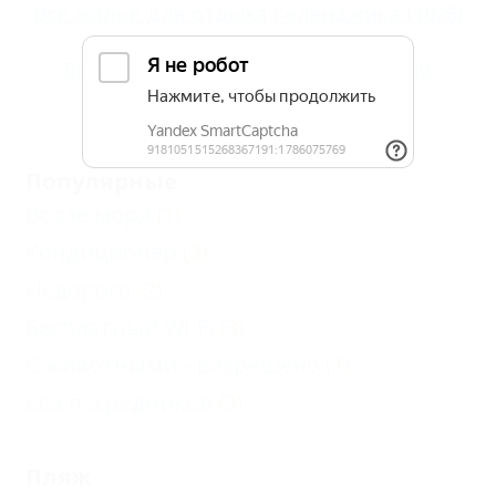
Всё
жильё для отдыха Геленджика
(1026)
Все
гостиницы Геленджика
и
отели
Геленджика
(329)
Популярные
Возле моря
(1)
Кондиционер
(3)
Недорого
(2)
Бесплатный Wi-Fi
(3)
С животными - разрешено
(1)
Без посредников
(3)
Пляж