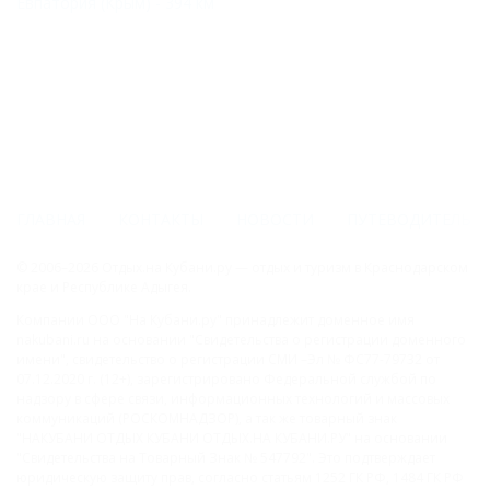
Евпатория (Крым) - 394 км
ГЛАВНАЯ
КОНТАКТЫ
НОВОСТИ
ПУТЕВОДИТЕЛЬ
© 2006–2026 Отдых.на Кубани.ру — отдых и туризм в Краснодарском
крае и Республике Адыгея.
Компании ООО "На Кубани.ру" принадлежит доменное имя
nakubani.ru на основании "Свидетельства о регистрации доменного
имени", свидетельство о регистрации СМИ –Эл № ФС77-79732 от
07.12.2020 г. (12+), зарегистрировано Федеральной службой по
надзору в сфере связи, информационных технологий и массовых
коммуникаций (РОСКОМНАДЗОР), а так же товарный знак
"НАКУБАНИ ОТДЫХ КУБАНИ ОТДЫХ.НА КУБАНИ.РУ" на основании
"Свидетельства на Товарный Знак № 547792". Это подтверждает
юридическую защиту прав, согласно статьям 1252 ГК РФ, 1484 ГК РФ