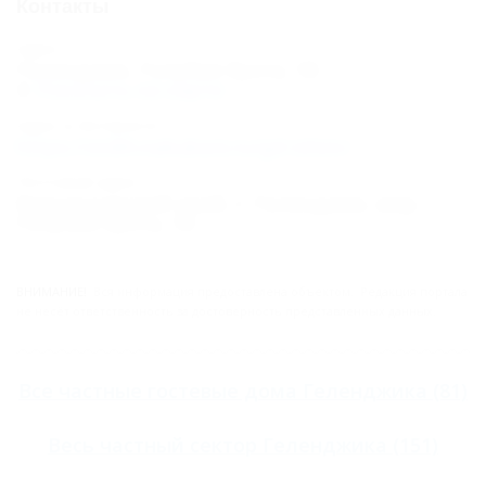
Контакты
Адрес:
Геленджик, Голубая бухта, 18
Показать на карте
Адрес в Интернете:
https://otdih.nakubani.ru/gd-ishim/
Почтовый адрес:
Краснодарский край, г. Геленджик, мкр.
Голубая бухта, 18
ВНИМАНИЕ!
Вся информация предоставлена объектом. Редакция портала
не несёт ответственность за достоверность представленных данных.
Все
частные гостевые дома Геленджика
(81)
Весь
частный сектор Геленджика
(151)