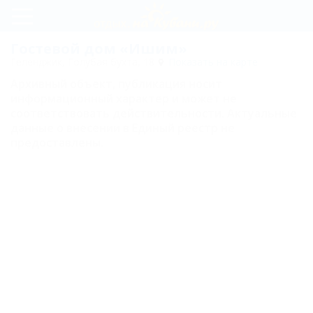
Регистрация
Гостевой дом «Ишим»
Геленджик, Голубая бухта, 18
Показать на карте
Вход
Архивный объект, публикация носит
информационный характер и может не
Ишим
соответствовать действительности. Актуальные
данные о внесении в Единый реестр не
предоставлены.
Цены
Номера
Стандарт
Комфорт
Люкс
Люкс с
кухней