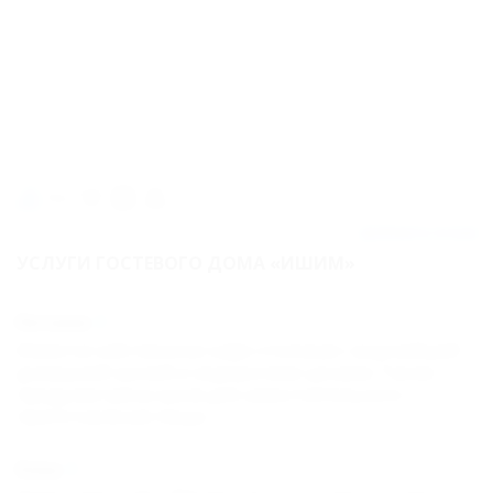
Карта
Отзывы
750м
Добавить отзыв
УСЛУГИ ГОСТЕВОГО ДОМА «ИШИМ»
Питание
Имеется собственное кафе-столовая с вкуснейшей
домашней кухней и недорогими ценами. Также
предусмотрена кухня для самостоятельного
приготовления пищи.
Пляж