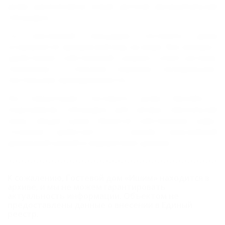
дома расположена новая детская муниципальная
площадка.
Со смотровой площадки гостевого дома
открывается прекрасный вид на море. Все номера с
удобствами: собственный санузел, сплит-система,
телевизор с плоским экраном, холодильник,
постельные принадлежности.
На территории гостевого дома бассейн с
подогревом, площадка для загара, мангальная
зона, общая кухня. Имеется собственное кафе-
столовая (работает с1 июня)с вкуснейшей
домашней кухней и недорогими ценами.
К сожалению, Гостевой дом «Ишим» находится в
архиве, и мы не можем гарантировать
актуальность информации. Объектом не
предоставлены данные о внесении в Единый
реестр.