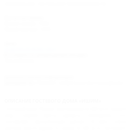
холодильник, постельные принадлежности.
Расчетное время
Время заезда: 14:00
Время выезда: 12:00
Цены
подробный прайс-лист
В стоимость размещения входит:
Проживание.
Дополнительная информация:
Документы :
Паспорт, свидетельство о рождении.
ОПИСАНИЕ ГОСТЕВОГО ДОМА «ИШИМ»
Гостевой дом "Ишим" расположен в 650 м от моря в
мкр. Голубая Бухта курорта Геленджик, что
составляет прогулочным шагом 7-8 мин. Тихое
уютное место вдали от шума. В 100 м от гостевого