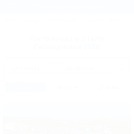
Фильтры и сортировка
Главная
СОЧИ
АНАПА
ГЕЛЕНДЖИК
ТУАПСЕ
ЕЙСК
К
Регистрация
Гостиницы и отели
Вход
Геленджика 2026
Дата заезда
Дата выезда
Список
На карте
Отзывы