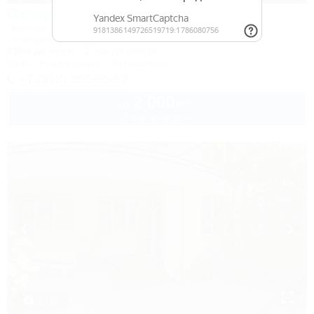
Валерия
Частное домовладение
Геленджик, ул. Ульяновская, 7
150м до моря
2,5км до центра
Wi-Fi
Кондиционер
Автостоянка
+7 (918) 350-55-52
2 000
руб.
от
2 взр. в августе
1 / 33