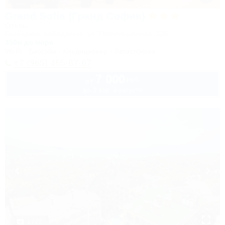
Grand Sofia (Гранд София)
Отель
Геленджик, Кабардинка, ул. Революционная, 126
350м до моря
Wi-Fi
Бассейн
Кондиционер
Автостоянка
+7 (965) 465-67-67
7 000
руб.
от
до 3 взр. в августе
1 / 27