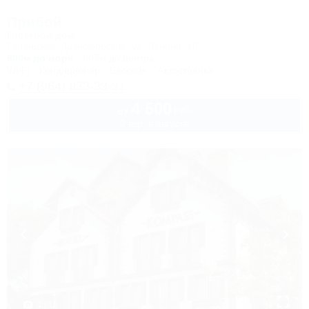
Прибой
Гостевой дом
Геленджик, Дивноморское, ул. Ленина, 16
600м до моря
607м до центра
Wi-Fi
Кондиционер
Бассейн
Автостоянка
+7 (964) 933-33-31
4 500
руб.
от
2 взр. в августе
1 / 16