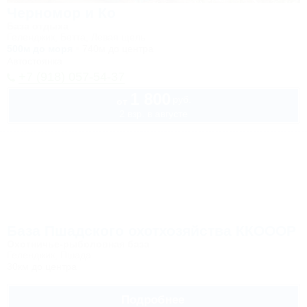
Черномор и Ко
База отдыха
Геленджик, Бетта, Левая щель
500м до моря
740м до центра
Автостоянка
+7 (918) 057-54-37
1 800
руб.
от
2 взр. в августе
База Пшадского охотхозяйства ККОООР
Охотничье-рыболовная база
Геленджик, Пшада
30км до центра
Подробнее