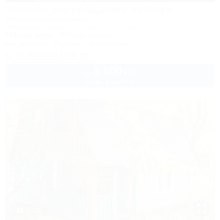
Частное домовладение на Мира
Частное домовладение
Геленджик, Архипо-Осиповка, ул. Мира, 1
700м до моря
360м до центра
Кондиционер
Бассейн
Автостоянка
+7 (918) 321-80-65
3 000
руб.
от
2 взр. в августе
1 / 22