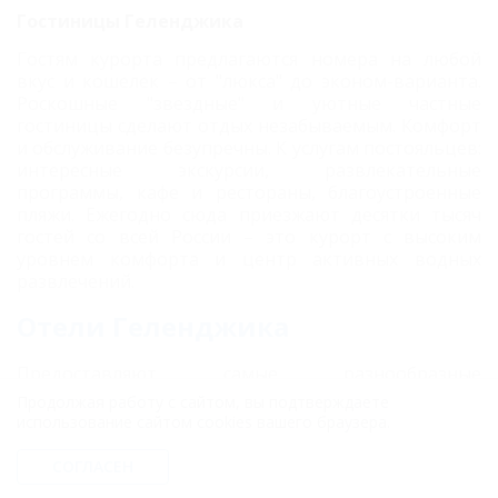
Гостиницы Геленджика
Гостям курорта предлагаются номера на любой
вкус и кошелек – от "люкса" до эконом-варианта.
Роскошные "звездные" и уютные частные
гостиницы сделают отдых незабываемым. Комфорт
и обслуживание безупречны. К услугам постояльцев:
интересные экскурсии, развлекательные
программы, кафе и рестораны, благоустроенные
пляжи. Ежегодно сюда приезжают десятки тысяч
гостей со всей России – это курорт с высоким
уровнем комфорта и центр активных водных
развлечений.
Отели Геленджика
Предоставляют самые разнообразные
возможности для активного, пляжного или
Продолжая работу с сайтом, вы подтверждаете
семейного отдыха. Комфортабельные номера,
использование сайтом cookies вашего браузера.
расположенные на берегу Черного моря или в
центре города, никогда не оставят своих
СОГЛАСЕН
постояльцев разочарованными. Удобные номера