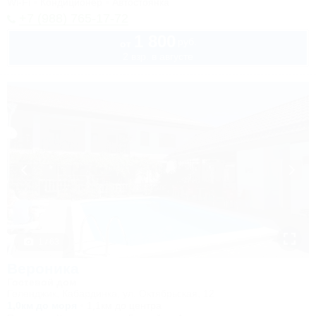
Wi-Fi
Кондиционер
Автостоянка
+7 (988) 765-17-72
1 800
руб.
от
2 взр. в августе
1 / 63
Вероника
Гостевой дом
Геленджик, Кабардинка, ул. Октябрьская, 12
1,0км до моря
1,1км до центра