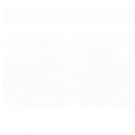
+7 (953) 099-23-41
3 500
руб.
от
2 взр. в августе
1 / 50
Тешебс
Пансионат
Геленджик, Архипо-Осиповка, ул. Гоголя, 1б
500м до моря
1,3км до центра
Питание
Кондиционер
Автостоянка