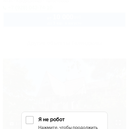
Wi-Fi
Кондиционер
Автостоянка
+7 (928) 043-74-10
10 000
руб.
от
до 3 взр. в августе
Другие объекты Геленджика
1 / 39