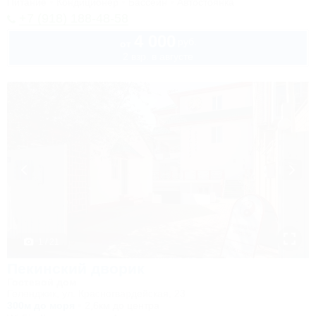
Питание
Кондиционер
Бассейн
Автостоянка
+7 (918) 188-48-58
4 000
руб.
от
2 взр. в августе
1 / 21
Пекинский дворик
Гостевой дом
Геленджик, ул. Красногвардейская, 23
300м до моря
2,6км до центра