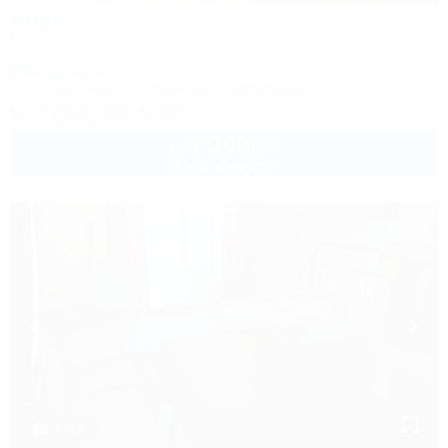
Амур
База отдыха
Геленджик, Криница, ул. Заречная, 3/1
200м до моря
Wi-Fi
Бассейн
Кондиционер
Автостоянка
+7 (914) 595-49-88
7 100
руб.
от
2 взр. в августе
1 / 18