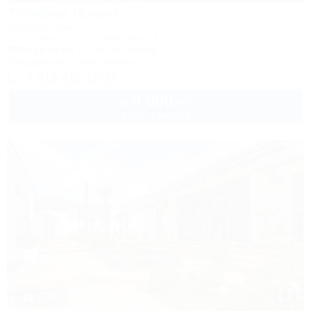
Тетушка Полли
Гостевой дом
Геленджик, ул. Серафимовича, 14
300м до моря
1,1км до центра
Кондиционер
Автостоянка
+7 918 412-19-95
4 000
руб.
от
2 взр. в августе
1 / 33