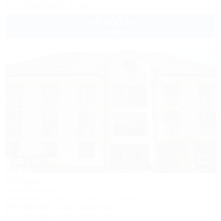
+7 (918) 451-36-86
4 000
руб.
от
2 взр. в августе
1 / 34
Янтарь
Гостевой дом
Геленджик, Архипо-Осиповка, ул. Новая, 6
300м до моря
1,0км до центра
Wi-Fi
Кондиционер
Автостоянка