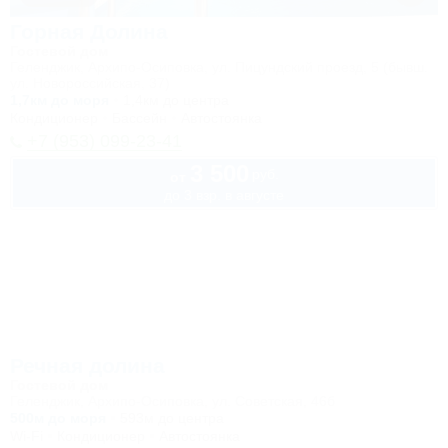
Горная Долина
Гостевой дом
Геленджик, Архипо-Осиповка, ул. Пицундский проезд, 5 (бывш.
ул. Новороссийская, 37)
1,7км до моря
1,4км до центра
Кондиционер
Бассейн
Автостоянка
+7 (953) 099-23-41
3 500
руб.
от
до 3 взр. в августе
Речная долина
Гостевой дом
Геленджик, Архипо-Осиповка, ул. Советская, 46б
500м до моря
593м до центра
Wi-Fi
Кондиционер
Автостоянка