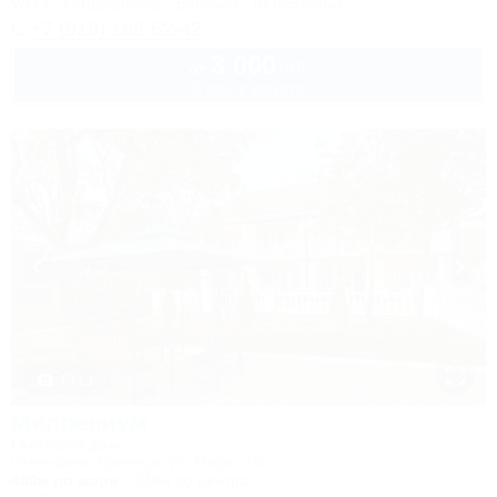
Wi-Fi
Кондиционер
Бассейн
Автостоянка
+7 (918) 169-62-42
3 000
руб.
от
2 взр. в августе
1 / 13
Миллениум
Гостевой дом
Геленджик, Криница, ул. Мира, 23а
400м до моря
326м до центра