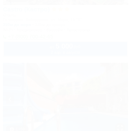
Castro (Кастро)
Отель
Геленджик, Кабардинка, ул. Мира, 15 "Б"
350м до моря
125м до центра
Wi-Fi
Кондиционер
Бассейн
Автостоянка
+7 (800) 700-42-65
5 000
руб.
от
2 взр. в августе
1 / 50