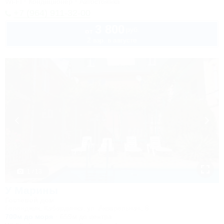
Wi-Fi
Кондиционер
Автостоянка
+7 (964) 911-32-00
3 800
руб.
от
2 взр. в августе
1 / 13
У Марины
Гостевой дом
Геленджик, Кабардинка, ул. Акварельная, 6
700м до моря
659м до центра