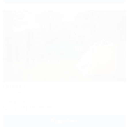
Орбита
Автокемпинг
Геленджик, Бетта, ул. Подгорная, 21, левая щель
36км до центра
+7 (918) 451-95-59
Подробнее