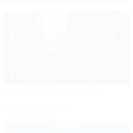
1 / 18
Частное домовладение на Мира
Частное домовладение
Геленджик, Архипо-Осиповка, ул. Мира, 1
700м до моря
360м до центра
Кондиционер
Бассейн
Автостоянка
+7 (918) 321-80-65
3 000
руб.
от
2 взр. в августе