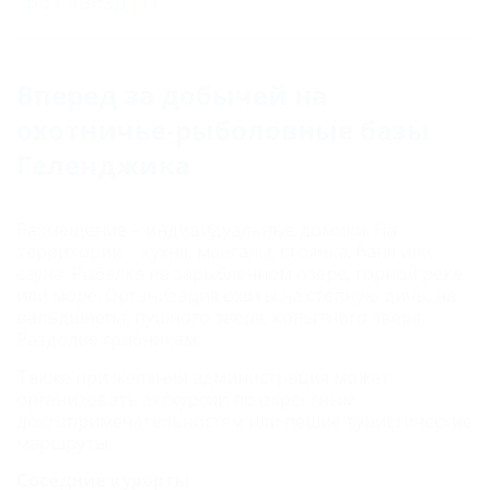
Без звезд
(1)
Вперед за добычей на
охотничье-рыболовные базы
Геленджика
Размещение – индивидуальные домики. На
территории – кухня, мангалы, стоянка, баня или
сауна. Рыбалка на зарыбленном озере, горной реке
или море. Организация охоты на степную дичь, на
вальдшнепа, пушного зверя, копытного зверя.
Раздолье грибникам.
Также при желании администрация может
организовать экскурсии по окрестным
достопримечательностям или пешие туристические
маршруты.
Соседние курорты