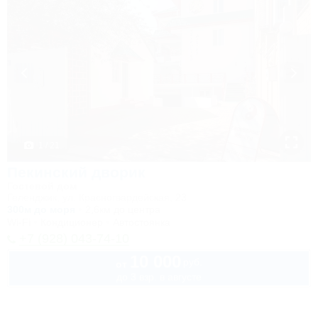
1 / 21
Пекинский дворик
Гостевой дом
Геленджик, ул. Красногвардейская, 23
300м до моря
2,6км до центра
Wi-Fi
Кондиционер
Автостоянка
+7 (928) 043-74-10
10 000
руб.
от
до 3 взр. в августе