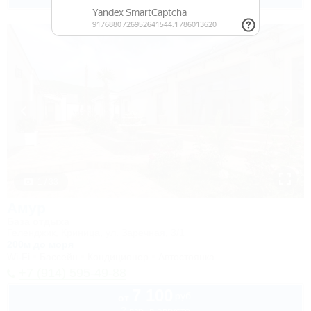
1 / 33
Амур
База отдыха
Геленджик, Криница, ул. Заречная, 3/1
200м до моря
Wi-Fi
Бассейн
Кондиционер
Автостоянка
+7 (914) 595-49-88
7 100
руб.
от
2 взр. в августе