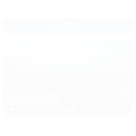
350м до моря
Wi-Fi
Бассейн
Кондиционер
Автостоянка
+7 (965) 465-67-67
7 000
руб.
от
до 3 взр. в августе
1 / 27
Castro (Кастро)
Отель
Геленджик, Кабардинка, ул. Мира, 15 "Б"