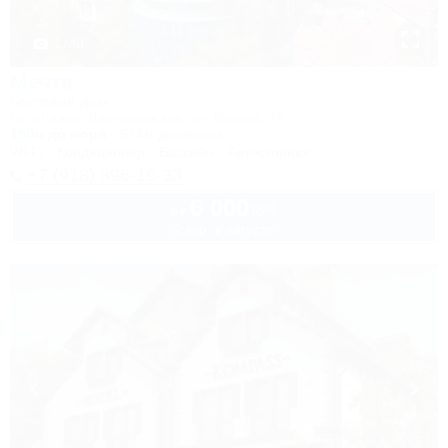
1 / 40
Мечта
Гостевой дом
Геленджик, Дивноморское, ул. Кирова, 7б
150м до моря
574м до центра
Wi-Fi
Кондиционер
Бассейн
Автостоянка
+7 (918) 396-19-33
6 000
руб.
от
2 взр. в августе