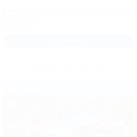
База Пшадского охотхозяйства ККОООР
Охотничье-рыболовная база
Геленджик, Пшада
30км до центра
Подробнее
Другие объекты Геленджика