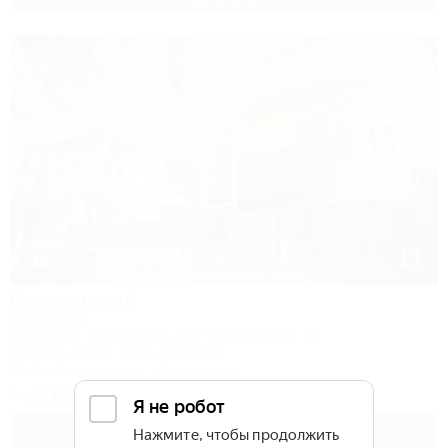
1 / 44
Славянский
Гостиница
Геленджик, Кабардинка, пер. Олимпийский, 12
600м до моря
364м до центра
Wi-Fi
Кондиционер
Автостоянка
+7 (964) 911-32-00
3 800
руб.
от
2 взр. в августе