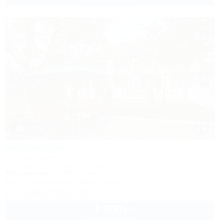
1 / 13
Миллениум
Гостевой дом
Геленджик, Криница, ул. Мира, 23а
400м до моря
326м до центра
Wi-Fi
Кондиционер
Автостоянка
+7 (988) 765-17-72
1 800
руб.
от
2 взр. в августе