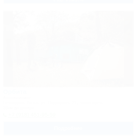
Орбита
Автокемпинг
Геленджик, Бетта, ул. Подгорная, 21, левая щель
36км до центра
+7 (918) 451-95-59
Подробнее