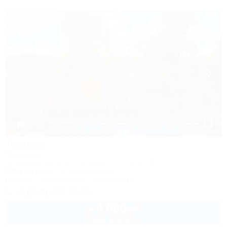
1 / 50
Тешебс
Пансионат
Геленджик, Архипо-Осиповка, ул. Гоголя, 1б
500м до моря
1,3км до центра
Питание
Кондиционер
Автостоянка
+7 (918) 451-36-86
4 000
руб.
от
2 взр. в августе