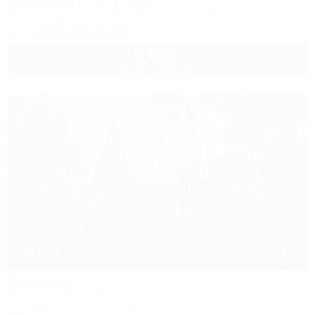
350м до моря
125м до центра
Wi-Fi
Кондиционер
Бассейн
Автостоянка
+7 (800) 700-42-65
5 000
руб.
от
2 взр. в августе
1 / 39
Валерия
Частное домовладение
Геленджик, ул. Ульяновская, 7