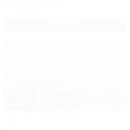
600м до моря
607м до центра
Wi-Fi
Кондиционер
Бассейн
Автостоянка
+7 (964) 933-33-31
4 500
руб.
от
2 взр. в августе
1 / 49
Grand Sofia (Гранд София)
Отель
Геленджик, Кабардинка, ул. Революционная, 126