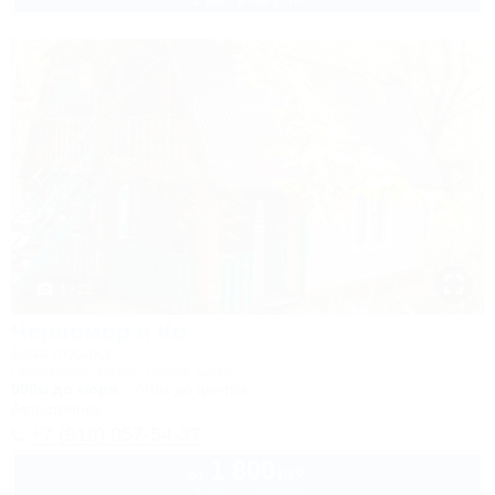
1 / 22
Черномор и Ко
База отдыха
Геленджик, Бетта, Левая щель
500м до моря
740м до центра
Автостоянка
+7 (918) 057-54-37
1 800
руб.
от
2 взр. в августе