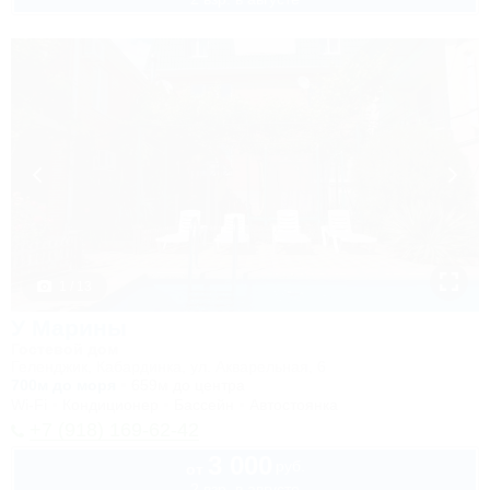
1 / 13
У Марины
Гостевой дом
Геленджик, Кабардинка, ул. Акварельная, 6
700м до моря
659м до центра
Wi-Fi
Кондиционер
Бассейн
Автостоянка
+7 (918) 169-62-42
3 000
руб.
от
2 взр. в августе