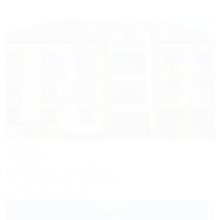
1 / 34
Янтарь
Гостевой дом
Геленджик, Архипо-Осиповка, ул. Новая, 6
300м до моря
1,0км до центра
Wi-Fi
Кондиционер
Автостоянка
+7 (86141) 6-00-65
4 500
руб.
от
2 взр. в августе