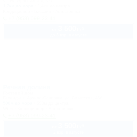
ул. Новороссийская, 37)
1,7км до моря
1,4км до центра
Кондиционер
Бассейн
Автостоянка
+7 (953) 099-23-41
3 500
руб.
от
до 3 взр. в августе
Речная долина
Гостевой дом
Геленджик, Архипо-Осиповка, ул. Советская, 46б
500м до моря
593м до центра
Wi-Fi
Кондиционер
Автостоянка
+7 (953) 099-23-41
3 500
руб.
от
2 взр. в августе