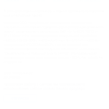
ГЛАВНАЯ
КОНТАКТЫ
НОВОСТИ
ПУТЕВОДИТЕЛЬ
© 2006–2026 Отдых.на Кубани.ру — отдых и туризм в Краснодарском
крае и Республике Адыгея.
Компании ООО "На Кубани.ру" принадлежит доменное имя
nakubani.ru на основании "Свидетельства о регистрации доменного
имени", свидетельство о регистрации СМИ –Эл № ФС77-79732 от
07.12.2020 г. (12+), зарегистрировано Федеральной службой по
надзору в сфере связи, информационных технологий и массовых
коммуникаций (РОСКОМНАДЗОР), а так же товарный знак
"НАКУБАНИ ОТДЫХ КУБАНИ ОТДЫХ.НА КУБАНИ.РУ" на основании
"Свидетельства на Товарный Знак № 547792". Это подтверждает
юридическую защиту прав, согласно статьям 1252 ГК РФ, 1484 ГК РФ
и 1229 ГК РФ.
ООО "На Кубани.ру"
2312157635
1082312013827
Продолжая работу с сайтом, вы подтверждаете
Все права защищены.
использование сайтом cookies вашего браузера.
Присоединяйтесь к нам!
СОГЛАСЕН