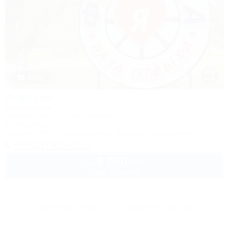
1 / 29
Фортуна
База отдыха
Горячий Ключ, ул. Ярославского, 119/1
100м до воды
Питание
Wi-Fi
Кондиционер
Бассейн
Автостоянка
+7 (918) 918-71-17
6 000
руб.
от
2 взр. в августе
Другие объекты Горячего Ключа