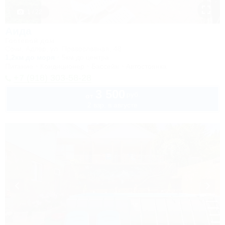
1 / 22
Аида
Гостевой дом
Сочи, Адлер, ул. Православная, 48
1,2км до моря
5км до центра
Питание
Кондиционер
Бассейн
Автостоянка
+7 (918) 303-58-28
3 500
руб.
от
2 взр. в августе