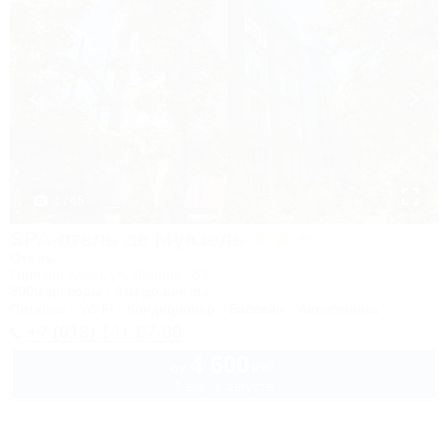
1 / 45
SPA-отель де Муазель
Отель
Горячий Ключ, ул. Ленина, 2/1
300м до воды
3км до центра
Питание
Wi-Fi
Кондиционер
Бассейн
Автостоянка
+7 (918) 141-07-89
4 600
руб.
от
1 взр. в августе