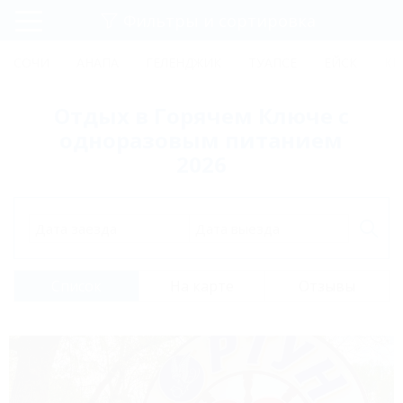
Фильтры и сортировка
Главная
СОЧИ
АНАПА
ГЕЛЕНДЖИК
ТУАПСЕ
ЕЙСК
КР
Регистрация
Отдых в Горячем Ключе с
Вход
одноразовым питанием
2026
Дата заезда
Дата выезда
Список
На карте
Отзывы