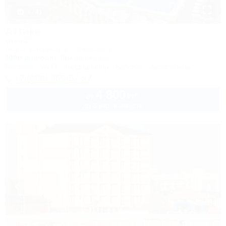
1 / 41
Аттика
Отель
Анапа, Витязево, ул. Знойная, 9
100м до моря
9км до центра
Питание
Wi-Fi
Кондиционер
Бассейн
Автостоянка
+7 (988) 350-57-57
4 800
руб.
от
до 3 взр. в августе