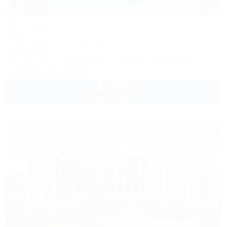
1 / 50
Alfa Summer
Отель
Анапа, Джемете, Пионерский проспект, 257С
50м до моря
Питание
Wi-Fi
Кондиционер
Бассейн
Автостоянка
8 (800) 201-55-58
4 200
руб.
от
2 взр. в августе