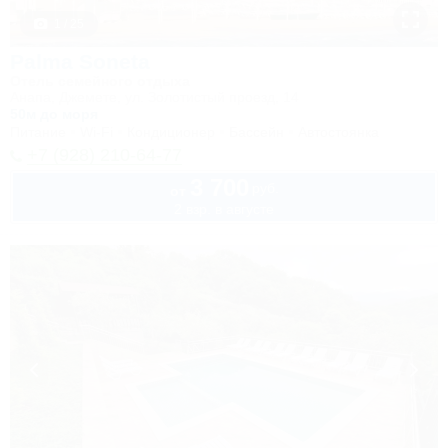
1 / 25
Palma Soneta
Отель семейного отдыха
Анапа, Джемете, ул. Золотистый проезд, 14
50м до моря
Питание
Wi-Fi
Кондиционер
Бассейн
Автостоянка
+7 (928) 210-64-77
3 700
руб.
от
2 взр. в августе