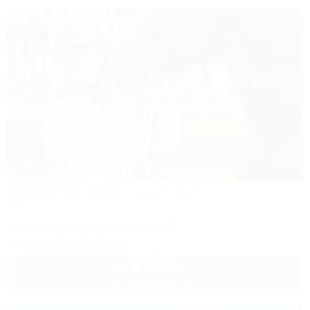
1 / 19
Орлиное Гнездо
Парк отель
Горячий Ключ, Безымянное, урочище Орловая щель
Кондиционер
Бассейн
Автостоянка
+7 (918) 150-01-41
8 000
руб.
от
2 взр. в августе