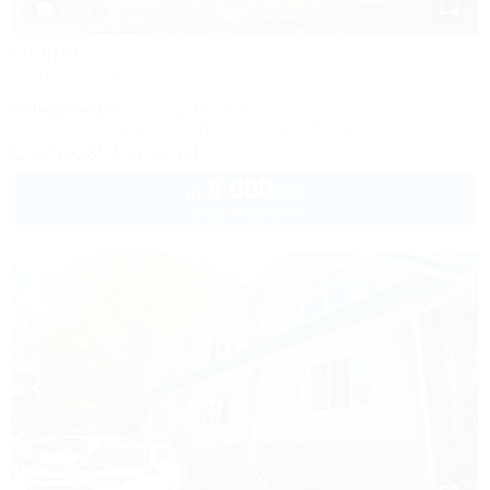
1 / 23
Искра
Гостинично-туристический комплекс
Темрюк, Кучугуры ул. Мира, 29
200м до моря
282м до центра
Питание
Кондиционер
Бассейн
Автостоянка
+7 (918) 460-96-04
6 600
руб.
от
2 взр. в августе