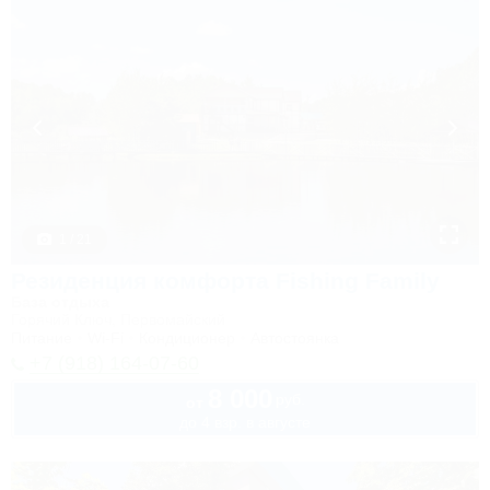
1 / 21
Резиденция комфорта Fishing Family
База отдыха
Горячий Ключ, Первомайский
Питание
Wi-Fi
Кондиционер
Автостоянка
+7 (918) 164-07-60
8 000
руб.
от
до 4 взр. в августе