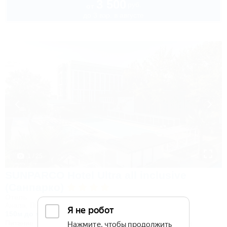
3 500
руб.
от
до 3 взр. в августе
1 / 25
SUNPARCO Hotel Ultra all inclusive
(Санпарко)
Отель
Анапа, Пионерский проспект, 12
150м до моря
Питание
Wi-Fi
Кондиционер
Бассейн
Автостоянка