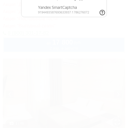
Акция "День рождения на море!"
Акция "Длительное проживание"
Акция "Постоянные гости"
Акция "Выгодный сезон"
8 (800) 301-17-82
17 800
руб.
от
2 взр. в августе
1 / 46