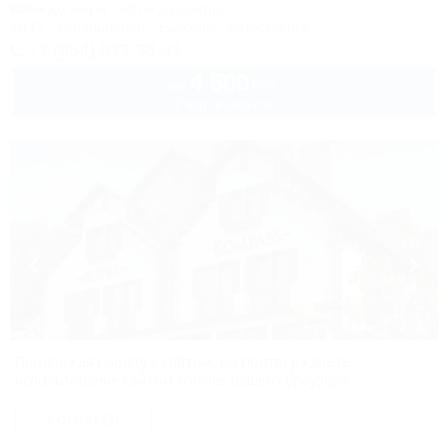
600м до моря
607м до центра
Wi-Fi
Кондиционер
Бассейн
Автостоянка
+7 (964) 933-33-31
4 500
руб.
от
2 взр. в августе
Продолжая работу с сайтом, вы подтверждаете
1 / 16
использование сайтом cookies вашего браузера.
Kompass (Компасс)
СОГЛАСЕН
Отель
Геленджик, ул. Революционная, 29а