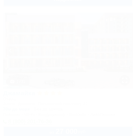
1 / 31
Джамайка
Отель
Анапа, Джемете, Пионерский проспект, 47
70м до моря
5км до центра
Питание
Wi-Fi
Кондиционер
Бассейн
Автостоянка
8 (800) 201-76-36
27 000
руб.
от