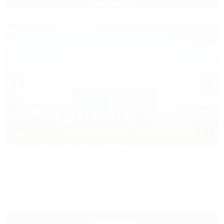
2 взр. в августе
1 / 23
Aurum Family Resort&Spa
Отель&SPA
Анапа, Благовещенская, Прибрежная, 27
100м до моря
Питание
Wi-Fi
Кондиционер
Бассейн
Автостоянка
+7 (86133) 9-79-93
Подробнее