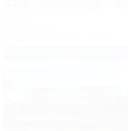
1 / 50
АКВА-ВИТА
База отдыха
Мостовской, ул. Курортная, 1
10м до воды
5км до центра
Питание
Wi-Fi
Кондиционер
Бассейн
Автостоянка
+7 (918) 190-43-00
7 200
руб.
от
2 взр. в августе