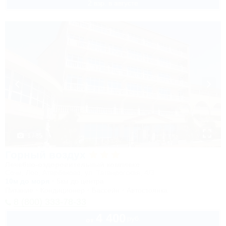
2 взр. в августе
1 / 85
Горный воздух
Лечебно-оздоровительный комплекс
Сочи, Лоо, Атарбеково, ул. Таганрогская, 4/3
10м до моря
5км до центра
Питание
Кондиционер
Бассейн
Автостоянка
8 (800) 333-78-33
4 400
руб.
от