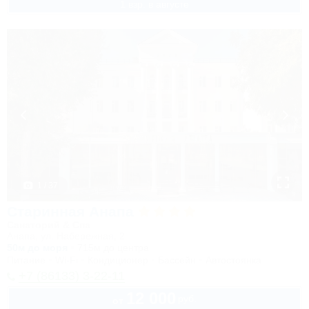
1 взр. в августе
1 / 37
Старинная Анапа
Санаторий & Спа
Анапа, ул. Набережная, 2
50м до моря
715м до центра
Питание
Wi-Fi
Кондиционер
Бассейн
Автостоянка
+7 (86133) 3-22-11
12 000
руб.
от