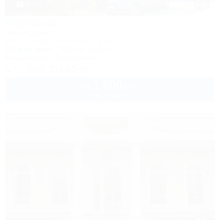
1 / 42
Нефтяник
База отдыха
Туапсе, Бжид, Бухта Инал, 2 участок
270м до моря
200м до центра
Кондиционер
Автостоянка
+7 (918) 118-10-40
1 600
руб.
от
2 взр. в августе