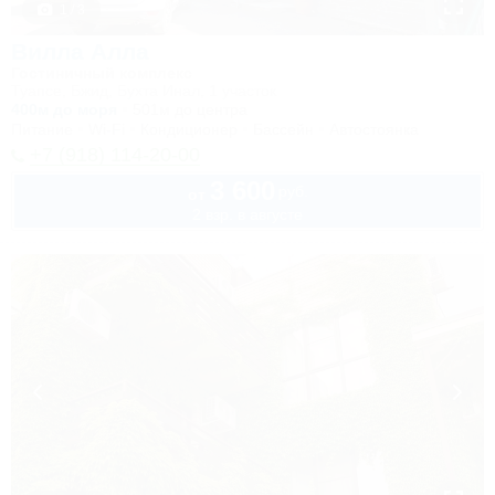
1 / 3
Вилла Алла
Гостиничный комплекс
Туапсе, Бжид, Бухта Инал, 1 участок
400м до моря
501м до центра
Питание
Wi-Fi
Кондиционер
Бассейн
Автостоянка
+7 (918) 114-20-00
3 600
руб.
от
2 взр. в августе