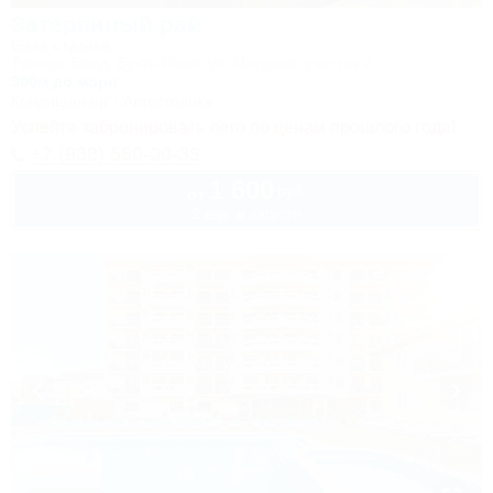
Затерянный рай
База отдыха
Туапсе, Бжид, Бухта Инал, ул. Морская, участок 2
300м до моря
Кондиционер
Автостоянка
Успейте забронировать лето по ценам прошлого года!
+7 (938) 550-00-33
1 600
руб.
от
2 взр. в августе