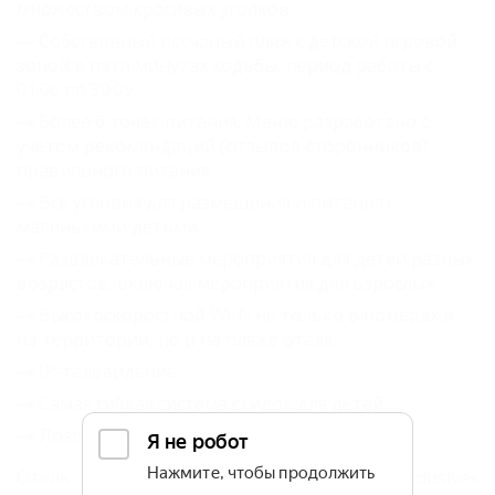
множеством красивых уголков.
Собственный песчаный пляж с детской игровой
зоной в пяти минутах ходьбы, период работы с
01.06 по 30.09.
Более 6 точек питания. Меню разработано с
учётом рекомендаций (отзывов сторонников)
правильного питания.
Все условия для размещения и питания с
маленькими детьми.
Развлекательные мероприятия для детей разных
возрастов, включая мероприятия для взрослых.
Высокоскоростной Wi-Fi не только в номерах и
на территории, но и на пляже отеля.
IP-телевидение.
Самая гибкая система скидок для детей.
Лояльность к каждому гостю.
Отель «SUNPARCO Hotel Ultra all inclusive»