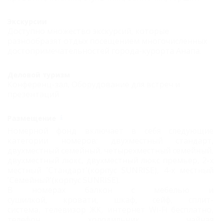
Экскурсии
Доступно множество экскурсий, которые
разнообразят отдых посещением многочисленных
достопримечательностей города-курорта Анапа.
Деловой туризм
Конференц-зал, Оборудование для встреч и
презентаций
Размещение
Номерной фонд включает в себя следующие
категории номеров: двухместный стандарт,
двухместный семейный, четырехместный семейный,
двухместный люкс, двухместный люкс премьер, 2-х
местный 'Стандарт'(корпус SUNRISE), 4-х местный
'Семейный'(корпус SUNRISE).
В номерах балкон с мебелью и
сушилкой, кровати, шкаф, сейф, сплит-
система, телевизор ЖК, интернет Wi-Fi бесплатно,
телефон, холодильник, чайная