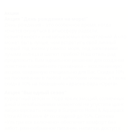
Акции
Акция "День рождения на море!"
День рождения – это особенное время, когда
хочется окунуться в атмосферу радости,
безмятежности и незабываемых впечатлений. А что
может быть лучше, чем встретить свой личный
Новый год жизни у самого моря, под ласковыми
лучами солнца и шепот прибоя? Наш отель рад
предложить Вам идеальное решение для создания
поистине волшебного праздника – эксклюзивную
акцию, созданную специально для Вас. Скидка 10%
на проживание в любой категории номера, а также
скидка 10% на посещение караоке-бара «Opera».
Акция "Выгодный сезон"
Курортный сезон — пора ярких эмоций, солнечных
дней и незабываемых моментов! Не упустите шанс
забронировать номер в Sunparco Hotel & Aquapark
Ultra All Inclusive 4* со скидкой до 15%. Система
«Ультра все включено» обеспечит комфорт без
забот: разнообразное питание, напитки, доступ к