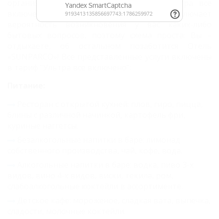
организует ваш отдых по системе «Ультра всё
включено». Данный формат фактически исключает
вероятность возникновения у вас каких-либо
бытовых вопросов, поэтому схема проста: Вы –
отдыхаете, об остальном позаботится Отель
«SUNPARCO»! Все представленные услуги включены
в тариф "Ультра все включено":
Питание:
Ресторан с открытой кухней: плов, гиро, пицца,
блины с различной начинкой, картофель фри,
куриные наггетсы.
Безалкогольные напитки в баре: лимонад
собственного производства, чай, кофе, вода.
Алкогольные напитки в баре: водка, пиво 3-х
видов, вино 4-х видов, виски, текила, ром,
слабоалкогольные коктейли в ассортименте.
Детское кафе: мороженое, сладкая вата, выпечка,
сладости, молочные коктейли.