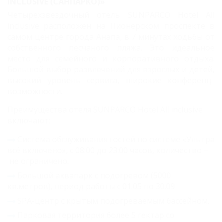
INCLUSIVE (САНПАРКО)»
Четырехзвездочный отель SUNPARCO Hotel All
inclusive расположен на Пионерском проспекте в
самом центре города Анапа, в 7 минутах ходьбы от
собственного песчаного пляжа. Это идеальное
место для семейного и корпоративного отдыха.
Большой выбор развлечений для взрослых и детей,
высокий уровень сервиса, широкие конференц-
возможности.
Преимущества отеля SUNPARCO Hotel All inclusive
включают:
Система обслуживания гостей по системе «Ультра
всё включено», с 08:00 до 23:00 часов, количество –
не ограничено.
Большой аквапарк с подогревом (5000
кв.метров), период работы с 01.05 по 30.09
SPA-центр с крытым подогреваемым бассейном.
Парковая территория более 5 гектар со