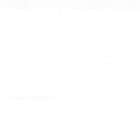
1 / 25
Цены
150м
Номера
1
отзыв
Семейный
Актуальные цены смотрите на
официальном сайте:
https://sunparco-hotel.ru
четырехместный
двухкомнатный
Акция "День рождения на море!"
Акция "Выгодный сезон"
Стандарт
Акция "Длительное проживание"
двухместный
Акция "Постоянные гости"
Двухместный
Работает с апреля по декабрь
семейный
НОМЕРА И ЦЕНЫ
Люкс
двухместный
двухкомнатный
Люкс Премьер