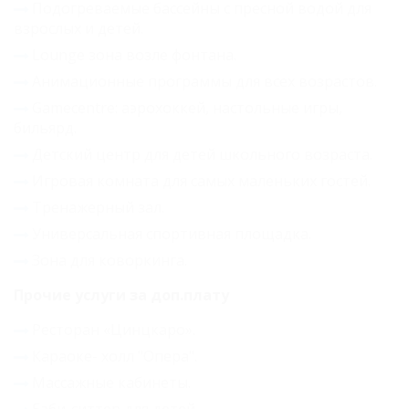
Подогреваемые бассейны с пресной водой для
взрослых и детей.
Lounge зона возле фонтана.
Анимационные программы для всех возрастов.
Gamecentre: аэрохоккей, настольные игры,
бильярд.
Детский центр для детей школьного возраста.
Игровая комната для самых маленьких гостей.
Тренажерный зал.
Универсальная спортивная площадка.
Зона для коворкинга.
Прочие услуги за доп.плату
Ресторан «Цинцкаро».
Караоке- холл "Опера".
Массажные кабинеты.
Бэби-ситтер для детей.