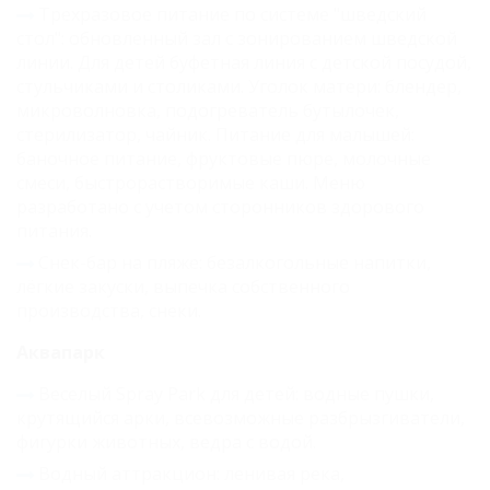
Трехразовое питание по системе "шведский
стол": обновленный зал с зонированием шведской
линии. Для детей буфетная линия с детской посудой,
стульчиками и столиками. Уголок матери: блендер,
микроволновка, подогреватель бутылочек,
стерилизатор, чайник. Питание для малышей:
баночное питание, фруктовые пюре, молочные
смеси, быстрорастворимые каши. Меню
разработано с учетом сторонников здорового
питания.
Снек-бар на пляже: безалкогольные напитки,
лёгкие закуски, выпечка собственного
производства, снеки.
Аквапарк
Веселый Spray Park для детей: водные пушки,
крутящийся арки, всевозможные разбрызгиватели,
фигурки животных, ведра с водой.
Водный аттракцион: ленивая река,