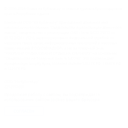
© 2006–2026 Отдых.на Кубани.ру — отдых и туризм в Краснодарском
крае и Республике Адыгея.
Компании ООО "На Кубани.ру" принадлежит доменное имя
nakubani.ru на основании "Свидетельства о регистрации доменного
имени", свидетельство о регистрации СМИ –Эл № ФС77-79732 от
07.12.2020 г. (12+), зарегистрировано Федеральной службой по
надзору в сфере связи, информационных технологий и массовых
коммуникаций (РОСКОМНАДЗОР), а так же товарный знак
"НАКУБАНИ ОТДЫХ КУБАНИ ОТДЫХ.НА КУБАНИ.РУ" на основании
"Свидетельства на Товарный Знак № 547792". Это подтверждает
юридическую защиту прав, согласно статьям 1252 ГК РФ, 1484 ГК РФ
и 1229 ГК РФ.
ООО "На Кубани.ру"
2312157635
1082312013827
Продолжая работу с сайтом, вы подтверждаете
Все права защищены.
использование сайтом cookies вашего браузера.
Присоединяйтесь к нам!
СОГЛАСЕН