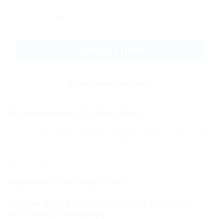
двухместный
двухкомнатный
Двухместный
Показать цены
"Стандарт"
(корпус SUNRISE)
Номера не найдены
Четырехместный
"Семейный"
РАСПОЛОЖЕНИЕ И ТЕРРИТОРИЯ
(корпус SUNRISE)
Отель находится на живописной территории общей
Карта
площадью 5,4 гектара, на которой растут
многолетние сосны, ели, платаны и другие зеленые
Отзывы
насаждения.
Фото
Удаленность от моря: 150 м
УСЛУГИ ОТЕЛЯ «SUNPARCO HOTEL ULTRA ALL
INCLUSIVE (САНПАРКО)»