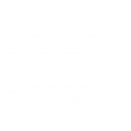
Статьи
13.11.2013 15:30
В Сочи работники культуры устроят флешмоб "Арт-
гимнастика"
Сотрудники Сочинского концертно-филармонического
объединения 15 ноября устроят флешмоб "Арт-гимнастика".
Акции на Кубани
,
СОЧИ
,
Зимний театр
,
активный отдых
,
Культура и
искусство
,
флешмоб
,
Гимнастика
22.05.2013 11:00
Археологи раскопали в Новороссийске античное
поселение
Античное поселение обнаружили в Новороссийске археологи.
Оборонительные и культовые сооружения датируются четвертым-
первым веками до нашей эры.
Калейдоскоп событий
,
НОВОРОССИЙСК
,
Культура и
искусство
,
История