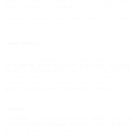
перевала. Водители обычно знают где и что, можно
спросить где выйти. Проезд в автобусе – 20-40 руб.
Сколько стоит:
Взрослый билет – 150 руб., детский –50 руб. В
стоимость входит: автостоянка, разрешение на фото и видеосъемку,
посещение туалета и красочный буклет.
НАША СПРАВКА
Дольмен — в переводе с британского значит «каменный
стол» и рассматривается современной археологией как
погребальные, а некоторые как культовые сооружения.
Возраст их оценивается от 3 до 10 лет до н. э., все они
ориентированны по сторонам света и построены не в
случайных местах. Впрочем, до сих пор ученые так и не
пришли к общему мнению о назначении дольменов.
ГДЕ ЕЩЕ?
Гора Нексис
–2 дольмена, Солнечный и Лунный. Подъем на
гору либо по дороге ведущей к карьеру (пологая и длинная),
либо напротив бензоколонки, после поворота на
Дивноморск, есть дорога вверх (резкая и короткая). Как