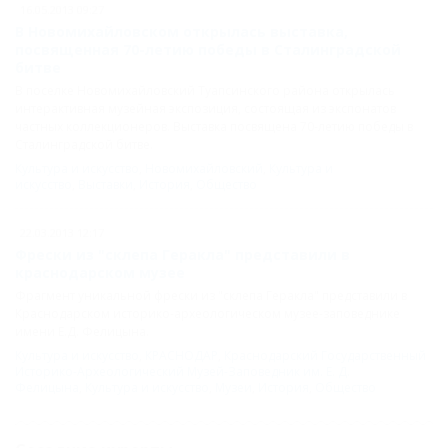
16.05.2013 09:27
В Новомихайловском открылась выставка,
посвященная 70-летию победы в Сталинградской
битве
В поселке Новомихайловский Туапсинского района открылась
интерактивная музейная экспозиция, состоящая из экспонатов
частных коллекционеров. Выставка посвящена 70-летию победы в
Сталинградской битве.
Культура и искусство
,
Новомихайловский
,
Культура и
искусство
,
Выставки
,
История
,
Общество
22.03.2013 12:17
Фрески из "склепа Геракла" представили в
краснодарском музее
Фрагмент уникальной фрески из "склепа Геракла" представили в
Краснодарском историко-археологическом музее-заповеднике
имени Е.Д. Фелицына.
Культура и искусство
,
КРАСНОДАР
,
Краснодарский Государственный
Историко-Археологический Музей-Заповедник им. Е. Д.
Фелицына
,
Культура и искусство
,
Музеи
,
История
,
Общество