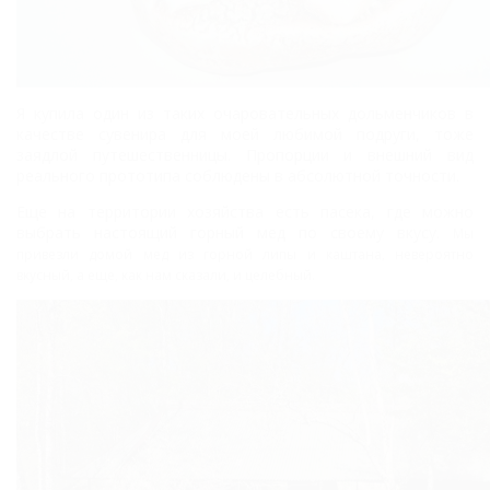
Я купила один из таких очаровательных дольменчиков в
качестве сувенира для моей любимой подруги, тоже
заядлой путешественницы. Пропорции и внешний вид
реального прототипа соблюдены в абсолютной точности.
Еще на территории хозяйства есть пасека, где можно
выбрать настоящий горный мед по своему вкусу.
Мы
привезли домой мед из горной липы и каштана, невероятно
вкусный, а еще, как нам сказали, и целебный.