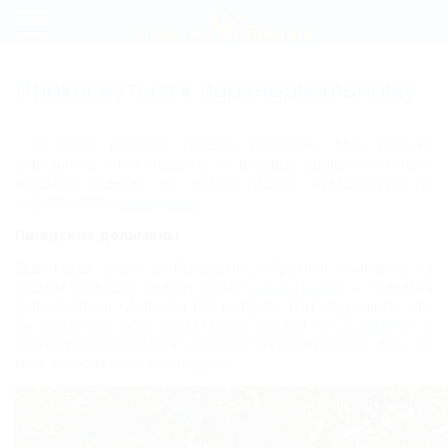
Регистрация
Прикоснуться к паранормальному
Вход
Я давно мечтала увидеть дольмены. Мне столько
доводилось о них слышать, но впервые увидела их только
прошлой осенью, во время нашего путешествия по
окрестностям
Геленджика
.
Пшадские дольмены
Еще когда ехали в Геленджик, обратили внимание на
указатели вдоль трассы возле
села Пшада
– «Деревня
дольменов» и «Дольмен 100 метров». И сразу решили, что
на обратном пути обязательно заедем
на дольмены
. В
итоге мы потратили в общей сложности целый день на
свое знакомство с этим чудом.