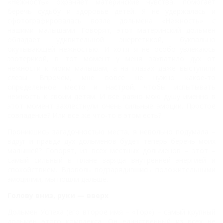
«Нежность» охраняет материнские чувства, помогает
беречь судьбу и здоровье детей. Я не удержалась и
сфотографировалась возле дольмена «Нежность» с
нашими малышами. Говорят, этот материнский дольмен
обладает удивительной энергетикой, буквально
окутывающей нежностью. И хотя я не особо увлекаюсь
эзотерикой, в тот момент у меня захватило дух от
нежности к моим малышам, а на глазах даже выступили
слезы. Впрочем, мне вовсе не нужно какое-то
определенное место и настрой, чтобы испытывать
нежность к своим детям. И все равно мою душу именно в
этот момент захлестнули очень сильные эмоции. Простое
совпадение? Или все же что-то в этом есть?
Проникшись загадочностью места, я невольно подумала –
вдруг и правда дух дольменов будет теперь беречь моих
малышей? Говорят, из всех местных дольменов – этот –
самый сильный в плане заряда внутренней энергией и
спокойствием. Вдоволь подзарядившись положительными
эмоциями, мы пошли дальше.
Голову вниз, руки — вверх
Дольмен Успеха (его второе имя – «Тор») – самый крупный
дольмен этого комплекса. Он единственный из всех не