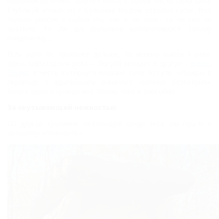
паломников очень захотел взять с собой часть силы Хана.
Глубокой ночью он с большим трудом отколол кусок. Вот
только унести с собой его так и не смог: то ли сил не
хватило, то ли дух дольмена воспротивился такому
вандализму...
Если идти по тропинке дальше, то можно выйти к реке.
Здесь одна горная река –
Догуаб впадает в другую –
в реку
Пшаду
, в честь которой и названо село. Кстати, «Пшада» в
переводе с адыгейского означает «долина безветрия».
Ветра здесь и правда нет. Очень тихо и спокойно.
За окутывающей нежностью
По другой тропинке, петляющей среди леса, мы пошли к
дольмену «Нежность».