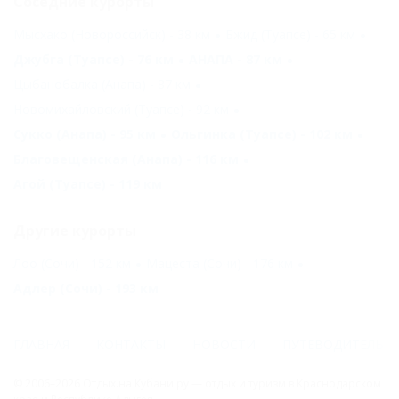
Соседние курорты
Мысхако (Новороссийск) - 38 км
Бжид (Туапсе) - 65 км
Джубга (Туапсе) - 76 км
АНАПА - 87 км
Цыбанобалка (Анапа) - 87 км
Новомихайловский (Туапсе) - 92 км
Сукко (Анапа) - 95 км
Ольгинка (Туапсе) - 102 км
Благовещенская (Анапа) - 116 км
Агой (Туапсе) - 119 км
Другие курорты
Лоо (Сочи) - 152 км
Мацеста (Сочи) - 176 км
Адлер (Сочи) - 193 км
ГЛАВНАЯ
КОНТАКТЫ
НОВОСТИ
ПУТЕВОДИТЕЛЬ
© 2006–2026 Отдых.на Кубани.ру — отдых и туризм в Краснодарском