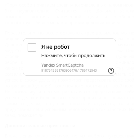
«Тор» особо почитаем среди многочисленных паломников.
Это неудивительно. Считается, что Дольмен Успеха
помогает достичь намеченной цели и особенно
способствует бизнесменам и прочим деловым людям.
Поразительно, но возле остальных трех дольменов мы не
видели ни души и наслаждались тишиной и покоем. А к
Дольмену Успеха туристы слетелись ну просто как мухи на
мед. Со всех сторон его облепили страждущие успеха. Они
стояли, опустив головы и подняв руки, держали ладони на
ребре крышки дольмена. Со стороны это напоминало
какой-то магический ритуал (вероятно, так оно и есть). Мне
сказали, что, стоя вот так, надо очень сильно думать об
успехе в своем деле, ну прямо-таки представить себе свой
потрясающий успех. Я тоже немного постояла в такой позе.
Но поскольку я весьма расплывчато представляю себе
успех в делах и больше всего мне нравится не заниматься
каким-то делом, а путешествовать и отдыхать, то я и
представила себя успешным человеком в этих занятиях. Не
знаю, поможет ли...
Дополнительные приятности
Впечатления впечатлениями, но из любого путешествия