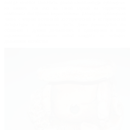
всегда хочется захватить домой какой-нибудь сувенирчик
на память. Как раз на такой случай на территории
комплекса построена внушительных размеров сувенирная
лавка с морем всяческой эзотерической и исторической
литературы о дольменах (есть даже руководство по
общению с духами дольменов), и сувенирами в виде
керамических маленьких копий каждого из четырех
дольменов хозяйства.