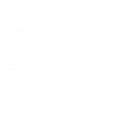
говорят, к Лунному лучше приходить на закате, а к
Солнечному на восходе.
Поселок Возрождение, улица Мира
–1 дольмен. Идти по
улице спрашивая у местных, где здесь дольмен.
Поселок Возрождение,
река Жане
– 4 дольмена. Три – рядом
(Вселенский, Гармония, Скрытых Возможностей) и один –
поодаль (Сила Духа). Выйти на остановке и пойти вдоль
реки.
Поселок Пшада
– деревня дольменов (восьмидольменье) в
нескольких километрах от поселка вдоль реки Пшада, на
левом берегу. И еще на окраине поселка Пшада цельный
дольмен — Сердце Матери, в конце главной улицы, в лесу.
Там еще рядом пещерки есть. На правом берегу реки
Пшада, почти сразу после выхода из деревни — еще два
дольмена.
Рубрики:
ГЕЛЕНДЖИК
,
Статьи
,
История
Тэги:
Пшада
,
активный отдых
,
Культура и искусство
,
История