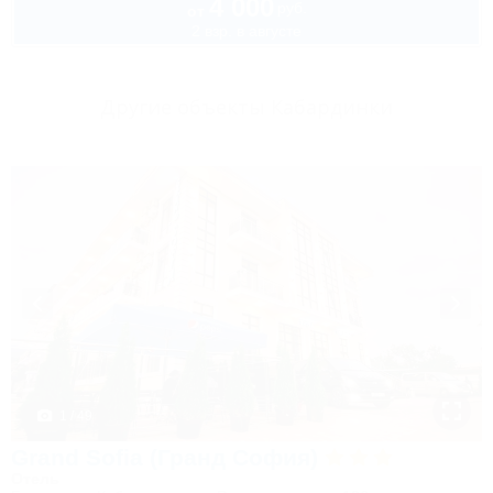
4 000
руб.
от
2 взр. в августе
Другие объекты Кабардинки
1 / 49
Grand Sofia (Гранд София)
Отель