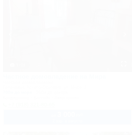
1 / 18
Частное домовладение на Мира
Частное домовладение
Геленджик, Архипо-Осиповка, ул. Мира, 1
700м до моря
360м до центра
Кондиционер
Бассейн
Автостоянка
+7 (918) 321-80-65
3 000
руб.
от
2 взр. в августе