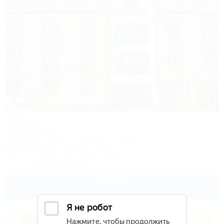
1 / 34
Янтарь
Гостевой дом
Геленджик, Архипо-Осиповка, ул. Новая, 6
300м до моря
1,0км до центра
Wi-Fi
Кондиционер
Автостоянка
+7 (86141) 6-00-65
4 500
руб.
от
2 взр. в августе