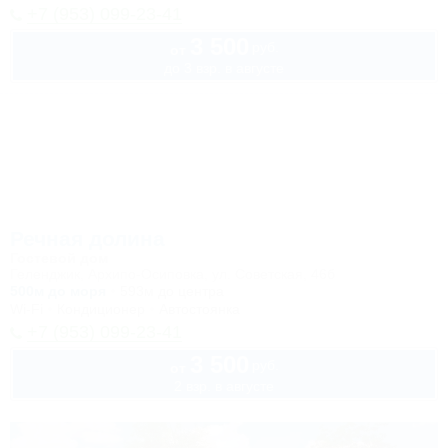
+7 (953) 099-23-41
3 500
руб.
от
до 3 взр. в августе
Речная долина
Гостевой дом
Геленджик, Архипо-Осиповка, ул. Советская, 46б
500м до моря
593м до центра
Wi-Fi
Кондиционер
Автостоянка
+7 (953) 099-23-41
3 500
руб.
от
2 взр. в августе