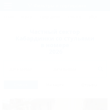
Фильтры и сортировка
Главная
СОЧИ
АНАПА
ГЕЛЕНДЖИК
ТУАПСЕ
ЕЙСК
КР
Регистрация
Частный сектор
Вход
Кабардинки со стульями
в номере
2026
Дата заезда
Дата выезда
Список
На карте
Отзывы