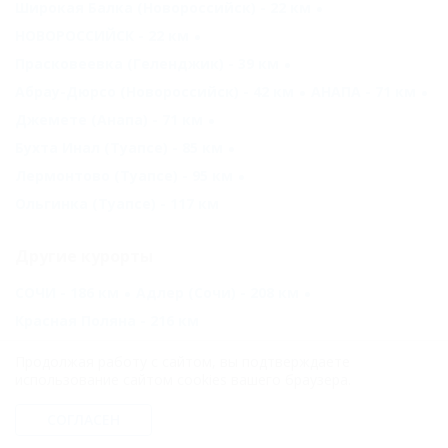
Широкая Балка (Новороссийск) - 22 км
НОВОРОССИЙСК - 22 км
Прасковеевка (Геленджик) - 39 км
Абрау-Дюрсо (Новороссийск) - 42 км
АНАПА - 71 км
Джемете (Анапа) - 71 км
Бухта Инал (Туапсе) - 85 км
Лермонтово (Туапсе) - 95 км
Ольгинка (Туапсе) - 117 км
Другие курорты
СОЧИ - 186 км
Адлер (Сочи) - 208 км
Красная Поляна - 216 км
Продолжая работу с сайтом, вы подтверждаете
использование сайтом cookies вашего браузера.
ГЛАВНАЯ
КОНТАКТЫ
НОВОСТИ
ПУТЕВОДИТЕЛЬ
СОГЛАСЕН
© 2006–2026 Отдых.на Кубани.ру — отдых и туризм в Краснодарском
крае и Республике Адыгея.