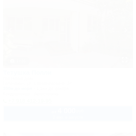
1 / 33
Тетушка Полли
Гостевой дом
Геленджик, ул. Серафимовича, 14
300м до моря
1,1км до центра
Кондиционер
Автостоянка
+7 918 412-19-95
4 000
руб.
от
2 взр. в августе