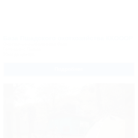
База Пшадского охотхозяйства ККОООР
Охотничье-рыболовная база
Геленджик, Пшада
30км до центра
Подробнее