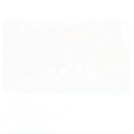
Кабардинки
1 / 13
У Марины
Гостевой дом
Геленджик, Кабардинка, ул. Акварельная, 6
700м до моря
659м до центра
Wi-Fi
Кондиционер
Бассейн
Автостоянка
+7 (918) 169-62-42