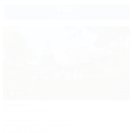
4 500
руб.
от
2 взр. в августе
1 / 39
Валерия
Частное домовладение
Геленджик, ул. Ульяновская, 7
150м до моря
2,5км до центра
Wi-Fi
Кондиционер
Автостоянка
+7 (918) 350-55-52