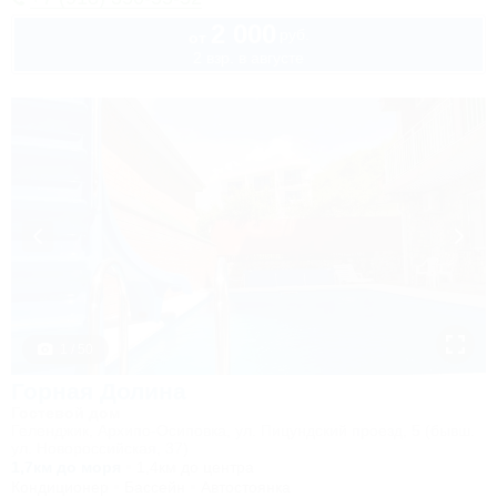
2 000
руб.
от
2 взр. в августе
1 / 50
Горная Долина
Гостевой дом
Геленджик, Архипо-Осиповка, ул. Пицундский проезд, 5 (бывш.
ул. Новороссийская, 37)
1,7км до моря
1,4км до центра
Кондиционер
Бассейн
Автостоянка