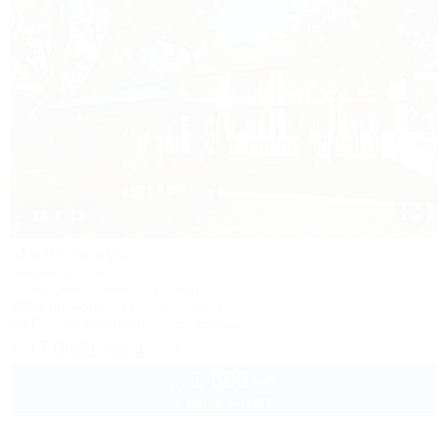
1 / 13
Миллениум
Гостевой дом
Геленджик, Криница, ул. Мира, 23а
400м до моря
326м до центра
Wi-Fi
Кондиционер
Автостоянка
+7 (988) 765-17-72
1 800
руб.
от
2 взр. в августе