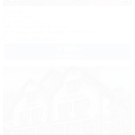
Мечта
Гостевой дом
Геленджик, Дивноморское, ул. Кирова, 7б
150м до моря
574м до центра
Wi-Fi
Кондиционер
Бассейн
Автостоянка
+7 (918) 396-19-33
6 000
руб.
от
2 взр. в августе
1 / 16