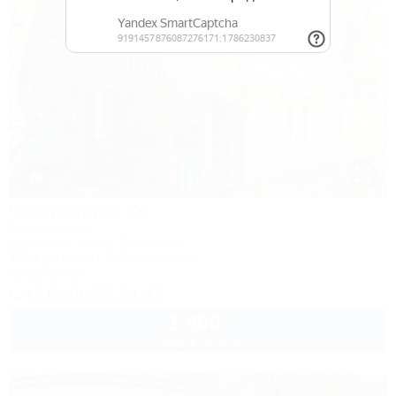
1 / 22
Черномор и Ко
База отдыха
Геленджик, Бетта, Левая щель
500м до моря
740м до центра
Автостоянка
+7 (918) 057-54-37
1 800
руб.
от
2 взр. в августе