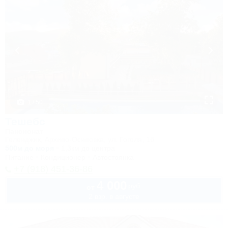
1 / 50
Тешебс
Пансионат
Геленджик, Архипо-Осиповка, ул. Гоголя, 1б
500м до моря
1,3км до центра
Питание
Кондиционер
Автостоянка
+7 (918) 451-36-86
4 000
руб.
от
2 взр. в августе