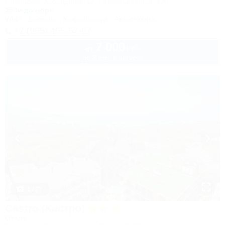
Геленджик, Кабардинка, ул. Революционная, 126
350м до моря
Wi-Fi
Бассейн
Кондиционер
Автостоянка
+7 (965) 465-67-67
7 000
руб.
от
до 3 взр. в августе
1 / 27
Castro (Кастро)
Отель