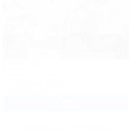
1 / 44
Славянский
Гостиница
Геленджик, Кабардинка, пер. Олимпийский, 12
600м до моря
364м до центра
Wi-Fi
Кондиционер
Автостоянка
+7 (964) 911-32-00
3 800
руб.
от
2 взр. в августе
Другие объекты Частного сектора