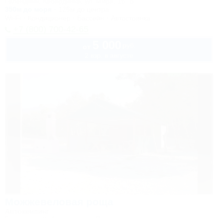
Геленджик, Кабардинка, ул. Мира, 15 "Б"
350м до моря
125м до центра
Wi-Fi
Кондиционер
Бассейн
Автостоянка
+7 (800) 700-42-65
5 000
руб.
от
2 взр. в августе
Можжевеловая роща
Автокемпинг