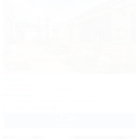
1 / 33
Амур
База отдыха
Геленджик, Криница, ул. Заречная, 3/1
200м до моря
Wi-Fi
Бассейн
Кондиционер
Автостоянка
+7 (914) 595-49-88
7 100
руб.
от
2 взр. в августе