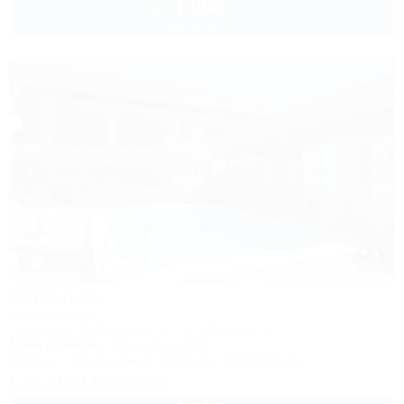
3 000
руб.
от
2 взр. в августе
1 / 63
Вероника
Гостевой дом
Геленджик, Кабардинка, ул. Октябрьская, 12
1,0км до моря
1,1км до центра
Питание
Кондиционер
Бассейн
Автостоянка
+7 (918) 188-48-58