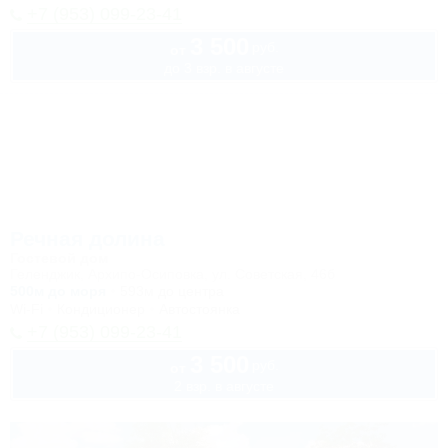
+7 (953) 099-23-41
3 500
руб.
от
до 3 взр. в августе
Речная долина
Гостевой дом
Геленджик, Архипо-Осиповка, ул. Советская, 46б
500м до моря
593м до центра
Wi-Fi
Кондиционер
Автостоянка
+7 (953) 099-23-41
3 500
руб.
от
2 взр. в августе