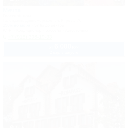
Мечта
Гостевой дом
Геленджик, Дивноморское, ул. Кирова, 7б
150м до моря
574м до центра
Wi-Fi
Кондиционер
Бассейн
Автостоянка
+7 (918) 396-19-33
6 000
руб.
от
2 взр. в августе
1 / 16