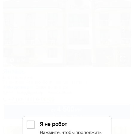
1 / 34
Янтарь
Гостевой дом
Геленджик, Архипо-Осиповка, ул. Новая, 6
300м до моря
1,0км до центра
Wi-Fi
Кондиционер
Автостоянка
+7 (86141) 6-00-65
4 500
руб.
от
2 взр. в августе