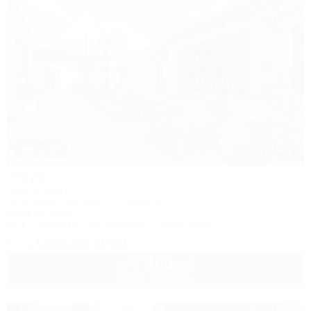
1 / 33
Амур
База отдыха
Геленджик, Криница, ул. Заречная, 3/1
200м до моря
Wi-Fi
Бассейн
Кондиционер
Автостоянка
+7 (914) 595-49-88
7 100
руб.
от
2 взр. в августе