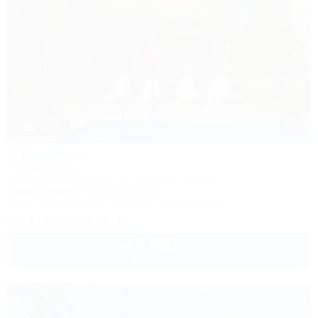
1 / 13
У Марины
Гостевой дом
Геленджик, Кабардинка, ул. Акварельная, 6
700м до моря
659м до центра
Wi-Fi
Кондиционер
Бассейн
Автостоянка
+7 (918) 169-62-42
3 000
руб.
от
2 взр. в августе