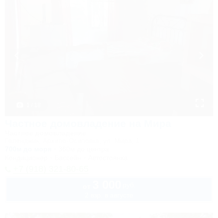
1 / 18
Частное домовладение на Мира
Частное домовладение
Геленджик, Архипо-Осиповка, ул. Мира, 1
700м до моря
360м до центра
Кондиционер
Бассейн
Автостоянка
+7 (918) 321-80-65
3 000
руб.
от
2 взр. в августе