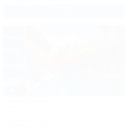
2 000
руб.
от
2 взр. в августе
1 / 50
Горная Долина
Гостевой дом
Геленджик, Архипо-Осиповка, ул. Пицундский проезд, 5 (бывш.
ул. Новороссийская, 37)
1,7км до моря
1,4км до центра
Кондиционер
Бассейн
Автостоянка