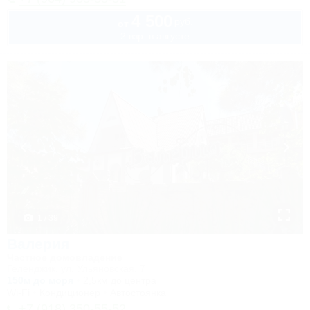
4 500
руб.
от
2 взр. в августе
1 / 39
Валерия
Частное домовладение
Геленджик, ул. Ульяновская, 7
150м до моря
2,5км до центра
Wi-Fi
Кондиционер
Автостоянка
+7 (918) 350-55-52