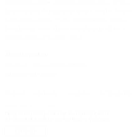
ГЕЛЕНДЖИК - 16 км
Мысхако (Новороссийск) - 22 км
Дивноморское (Геленджик) - 26 км
АНАПА - 71 км
Цыбанобалка (Анапа) - 71 км
Сукко (Анапа) - 79 км
Бжид (Туапсе) - 80 км
Бухта Инал (Туапсе) - 85 км
Новомихайловский (Туапсе) - 107 км
Другие курорты
Лоо (Сочи) - 167 км
СОЧИ - 186 км
Адлер (Сочи) - 208 км
ГЛАВНАЯ
КОНТАКТЫ
НОВОСТИ
ПУТЕВОДИТЕЛЬ
© 2006–2026 Отдых.на Кубани.ру — отдых и туризм в Краснодарском
Продолжая работу с сайтом, вы подтверждаете
крае и Республике Адыгея.
использование сайтом cookies вашего браузера.
Компании ООО "На Кубани.ру" принадлежит доменное имя
nakubani.ru на основании "Свидетельства о регистрации доменного
СОГЛАСЕН
имени", свидетельство о регистрации СМИ –Эл № ФС77-79732 от
07.12.2020 г. (12+), зарегистрировано Федеральной службой по