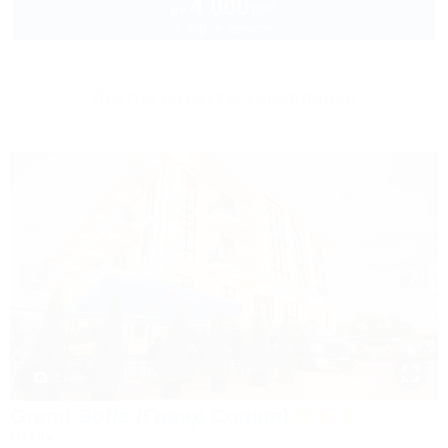
4 000
руб.
от
2 взр. в августе
Другие объекты Кабардинки
1 / 49
Grand Sofia (Гранд София)
Отель