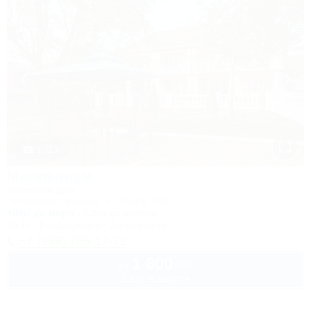
1 / 13
Миллениум
Гостевой дом
Геленджик, Криница, ул. Мира, 23а
400м до моря
326м до центра
Wi-Fi
Кондиционер
Автостоянка
+7 (988) 765-17-72
1 800
руб.
от
2 взр. в августе