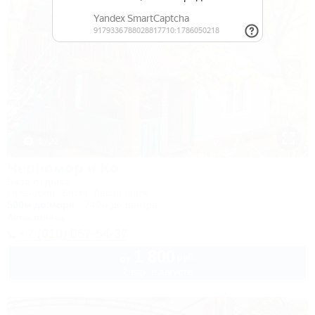
1 / 22
Черномор и Ко
База отдыха
Геленджик, Бетта, Левая щель
500м до моря
740м до центра
Автостоянка
+7 (918) 057-54-37
1 800
руб.
от
2 взр. в августе