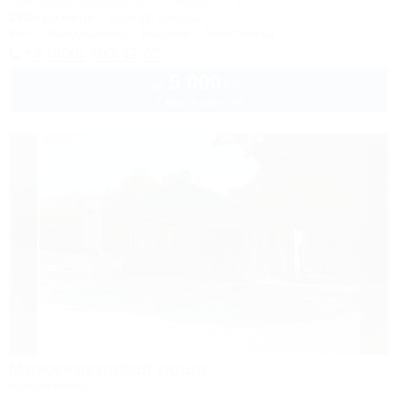
Геленджик, Кабардинка, ул. Мира, 15 "Б"
350м до моря
125м до центра
Wi-Fi
Кондиционер
Бассейн
Автостоянка
+7 (800) 700-42-65
5 000
руб.
от
2 взр. в августе
Можжевеловая роща
Автокемпинг