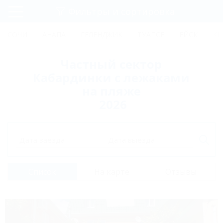
Фильтры и сортировка
Главная
СОЧИ
АНАПА
ГЕЛЕНДЖИК
ТУАПСЕ
ЕЙСК
КР
Регистрация
Частный сектор
Вход
Кабардинки с лежаками
на пляже
2026
Дата заезда
Дата выезда
Список
На карте
Отзывы