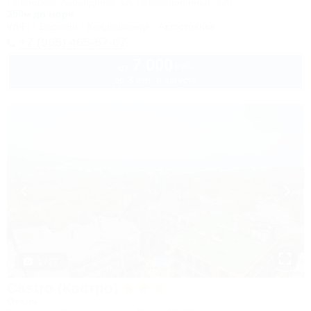
Геленджик, Кабардинка, ул. Революционная, 126
350м до моря
Wi-Fi
Бассейн
Кондиционер
Автостоянка
+7 (965) 465-67-67
7 000
руб.
от
до 3 взр. в августе
1 / 27
Castro (Кастро)
Отель