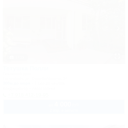
1 / 33
Тетушка Полли
Гостевой дом
Геленджик, ул. Серафимовича, 14
300м до моря
1,1км до центра
Кондиционер
Автостоянка
+7 918 412-19-95
4 000
руб.
от
2 взр. в августе