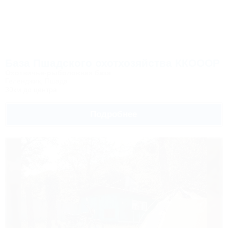
База Пшадского охотхозяйства ККОООР
Охотничье-рыболовная база
Геленджик, Пшада
30км до центра
Подробнее