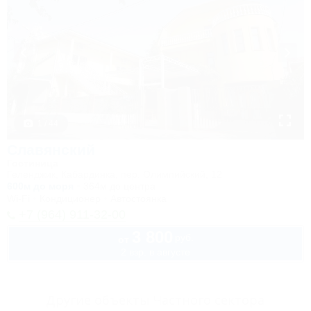
1 / 44
Славянский
Гостиница
Геленджик, Кабардинка, пер. Олимпийский, 12
600м до моря
364м до центра
Wi-Fi
Кондиционер
Автостоянка
+7 (964) 911-32-00
3 800
руб.
от
2 взр. в августе
Другие объекты Частного сектора