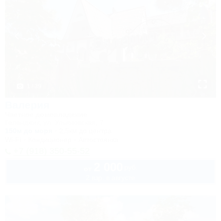
1 / 39
Валерия
Частное домовладение
Геленджик, ул. Ульяновская, 7
150м до моря
2,5км до центра
Wi-Fi
Кондиционер
Автостоянка
+7 (918) 350-55-52
2 000
руб.
от
2 взр. в августе