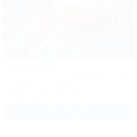
1 / 50
Горная Долина
Гостевой дом
Геленджик, Архипо-Осиповка, ул. Пицундский проезд, 5 (бывш.
ул. Новороссийская, 37)
1,7км до моря
1,4км до центра
Кондиционер
Бассейн
Автостоянка
+7 (953) 099-23-41
3 500
руб.
от
до 3 взр. в августе