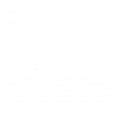
Другие курорты
СОЧИ - 186 км
Мацеста (Сочи) - 190 км
Красная Поляна - 216 км
ГЛАВНАЯ
КОНТАКТЫ
НОВОСТИ
ПУТЕВОДИТЕЛЬ
© 2006–2026 Отдых.на Кубани.ру — отдых и туризм в Краснодарском
крае и Республике Адыгея.
Компании ООО "На Кубани.ру" принадлежит доменное имя
nakubani.ru на основании "Свидетельства о регистрации доменного
имени", свидетельство о регистрации СМИ –Эл № ФС77-79732 от
07.12.2020 г. (12+), зарегистрировано Федеральной службой по
надзору в сфере связи, информационных технологий и массовых
коммуникаций (РОСКОМНАДЗОР), а так же товарный знак
Продолжая работу с сайтом, вы подтверждаете
"НАКУБАНИ ОТДЫХ КУБАНИ ОТДЫХ.НА КУБАНИ.РУ" на основании
использование сайтом cookies вашего браузера.
"Свидетельства на Товарный Знак № 547792". Это подтверждает
юридическую защиту прав, согласно статьям 1252 ГК РФ, 1484 ГК РФ
и 1229 ГК РФ.
СОГЛАСЕН