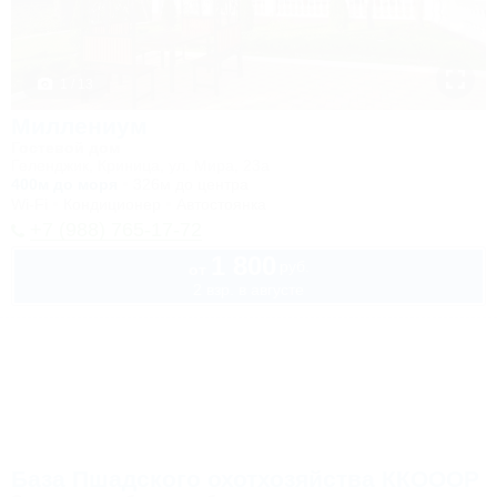
1 / 13
Миллениум
Гостевой дом
Геленджик, Криница, ул. Мира, 23а
400м до моря
326м до центра
Wi-Fi
Кондиционер
Автостоянка
+7 (988) 765-17-72
1 800
руб.
от
2 взр. в августе
База Пшадского охотхозяйства ККОООР