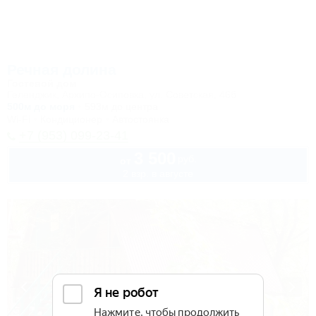
Речная долина
Гостевой дом
Геленджик, Архипо-Осиповка, ул. Советская, 46б
500м до моря
593м до центра
Wi-Fi
Кондиционер
Автостоянка
+7 (953) 099-23-41
3 500
руб.
от
2 взр. в августе