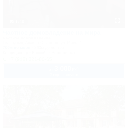
1 / 18
Частное домовладение на Мира
Частное домовладение
Геленджик, Архипо-Осиповка, ул. Мира, 1
700м до моря
360м до центра
Кондиционер
Бассейн
Автостоянка
+7 (918) 321-80-65
3 000
руб.
от
2 взр. в августе