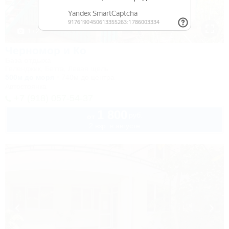
1 / 22
Черномор и Ко
База отдыха
Геленджик, Бетта, Левая щель
500м до моря
740м до центра
Автостоянка
+7 (918) 057-54-37
1 800
руб.
от
2 взр. в августе