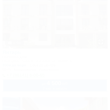
1 / 34
Янтарь
Гостевой дом
Геленджик, Архипо-Осиповка, ул. Новая, 6
300м до моря
1,0км до центра
Wi-Fi
Кондиционер
Автостоянка
+7 (86141) 6-00-65
4 500
руб.
от
2 взр. в августе