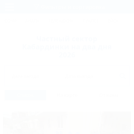
Фильтры и сортировка
Главная
СОЧИ
АНАПА
ГЕЛЕНДЖИК
ТУАПСЕ
ЕЙСК
КР
Регистрация
Частный сектор
Вход
Кабардинки на два дня
2026
Дата заезда
Дата выезда
Список
На карте
Отзывы