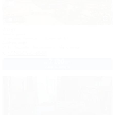
1 / 33
Амур
База отдыха
Геленджик, Криница, ул. Заречная, 3/1
200м до моря
Wi-Fi
Бассейн
Кондиционер
Автостоянка
+7 (914) 595-49-88
7 100
руб.
от
2 взр. в августе