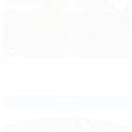
1 / 50
Тешебс
Пансионат
Геленджик, Архипо-Осиповка, ул. Гоголя, 1б
500м до моря
1,3км до центра
Питание
Кондиционер
Автостоянка
+7 (918) 451-36-86
4 000
руб.
от
2 взр. в августе