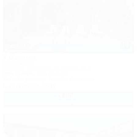
1 / 13
У Марины
Гостевой дом
Геленджик, Кабардинка, ул. Акварельная, 6
700м до моря
659м до центра
Wi-Fi
Кондиционер
Бассейн
Автостоянка
+7 (918) 169-62-42
3 000
руб.
от
2 взр. в августе