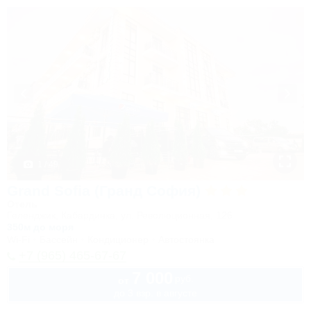
1 / 49
Grand Sofia (Гранд София)
Отель
Геленджик, Кабардинка, ул. Революционная, 126
350м до моря
Wi-Fi
Бассейн
Кондиционер
Автостоянка
+7 (965) 465-67-67
7 000
руб.
от
до 3 взр. в августе