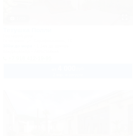
1 / 33
Тетушка Полли
Гостевой дом
Геленджик, ул. Серафимовича, 14
300м до моря
1,1км до центра
Кондиционер
Автостоянка
+7 918 412-19-95
4 000
руб.
от
2 взр. в августе