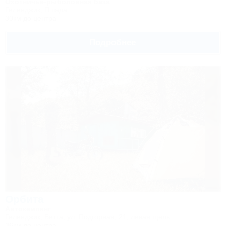
Охотничье-рыболовная база
Геленджик, Пшада
30км до центра
Подробнее
Орбита
Автокемпинг
Геленджик, Бетта, ул. Подгорная, 21, левая щель
36км до центра