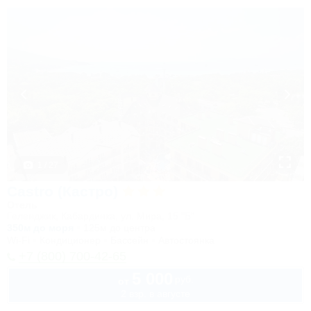
1 / 27
Castro (Кастро)
Отель
Геленджик, Кабардинка, ул. Мира, 15 "Б"
350м до моря
125м до центра
Wi-Fi
Кондиционер
Бассейн
Автостоянка
+7 (800) 700-42-65
5 000
руб.
от
2 взр. в августе