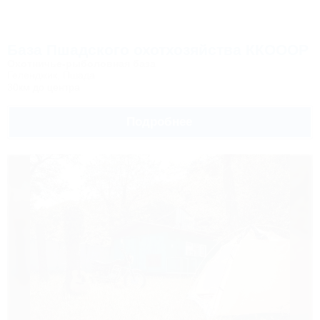
База Пшадского охотхозяйства ККОООР
Охотничье-рыболовная база
Геленджик, Пшада
30км до центра
Подробнее