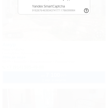
1 / 33
Амур
База отдыха
Геленджик, Криница, ул. Заречная, 3/1
200м до моря
Wi-Fi
Бассейн
Кондиционер
Автостоянка
+7 (914) 595-49-88
7 100
руб.
от
2 взр. в августе