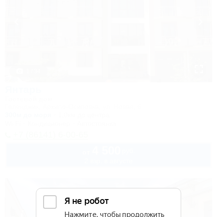
1 / 34
Янтарь
Гостевой дом
Геленджик, Архипо-Осиповка, ул. Новая, 6
300м до моря
1,0км до центра
Wi-Fi
Кондиционер
Автостоянка
+7 (86141) 6-00-65
4 500
руб.
от
2 взр. в августе