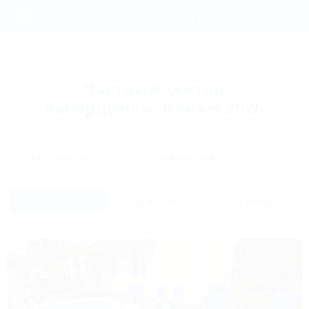
Фильтры и сортировка
Главная
СОЧИ
АНАПА
ГЕЛЕНДЖИК
ТУАПСЕ
ЕЙСК
КР
Регистрация
Частный сектор
Вход
Кабардинки осенью 2026
Дата заезда
Дата выезда
Список
На карте
Отзывы