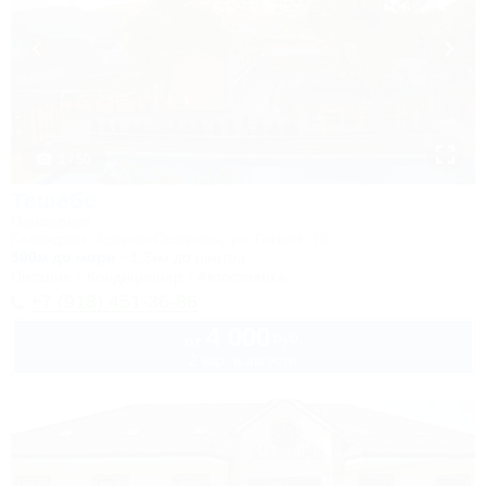
1 / 50
Тешебс
Пансионат
Геленджик, Архипо-Осиповка, ул. Гоголя, 1б
500м до моря
1,3км до центра
Питание
Кондиционер
Автостоянка
+7 (918) 451-36-86
4 000
руб.
от
2 взр. в августе