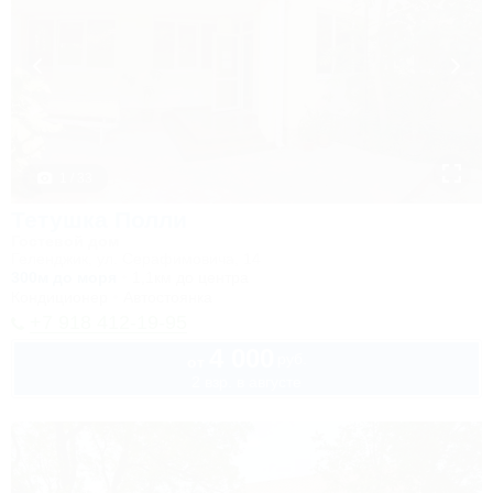
1 / 33
Тетушка Полли
Гостевой дом
Геленджик, ул. Серафимовича, 14
300м до моря
1,1км до центра
Кондиционер
Автостоянка
+7 918 412-19-95
4 000
руб.
от
2 взр. в августе