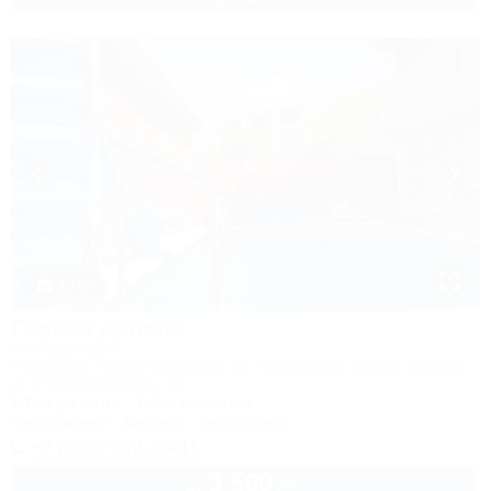
1 / 50
Горная Долина
Гостевой дом
Геленджик, Архипо-Осиповка, ул. Пицундский проезд, 5 (бывш.
ул. Новороссийская, 37)
1,7км до моря
1,4км до центра
Кондиционер
Бассейн
Автостоянка
+7 (953) 099-23-41
3 500
руб.
от