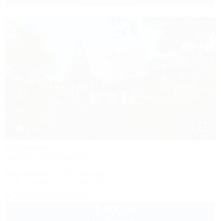
1 / 39
Валерия
Частное домовладение
Геленджик, ул. Ульяновская, 7
150м до моря
2,5км до центра
Wi-Fi
Кондиционер
Автостоянка
+7 (918) 350-55-52
2 000
руб.
от
2 взр. в августе