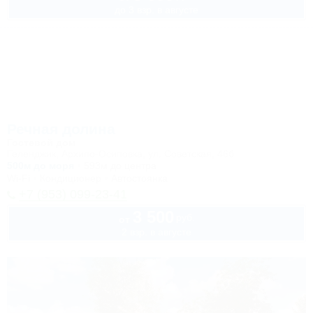
до 3 взр. в августе
Речная долина
Гостевой дом
Геленджик, Архипо-Осиповка, ул. Советская, 46б
500м до моря
593м до центра
Wi-Fi
Кондиционер
Автостоянка
+7 (953) 099-23-41
3 500
руб.
от
2 взр. в августе