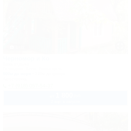
1 / 22
Черномор и Ко
База отдыха
Геленджик, Бетта, Левая щель
500м до моря
740м до центра
Автостоянка
+7 (918) 057-54-37
1 800
руб.
от
2 взр. в августе