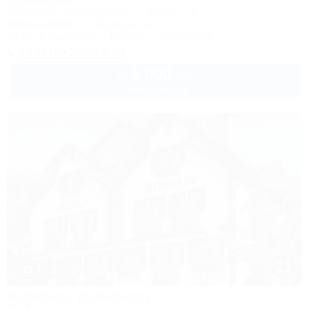
Гостевой дом
Геленджик, Дивноморское, ул. Кирова, 7б
150м до моря
574м до центра
Wi-Fi
Кондиционер
Бассейн
Автостоянка
+7 (918) 396-19-33
6 000
руб.
от
2 взр. в августе
1 / 16
Kompass (Компасс)