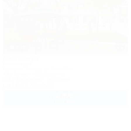
1 / 13
Миллениум
Гостевой дом
Геленджик, Криница, ул. Мира, 23а
400м до моря
326м до центра
Wi-Fi
Кондиционер
Автостоянка
+7 (988) 765-17-72
1 800
руб.
от
2 взр. в августе