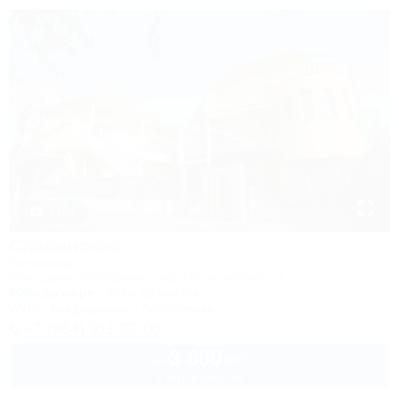
1 / 44
Славянский
Гостиница
Геленджик, Кабардинка, пер. Олимпийский, 12
600м до моря
364м до центра
Wi-Fi
Кондиционер
Автостоянка
+7 (964) 911-32-00
3 800
руб.
от
2 взр. в августе