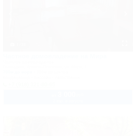
1 / 18
Частное домовладение на Мира
Частное домовладение
Геленджик, Архипо-Осиповка, ул. Мира, 1
700м до моря
360м до центра
Кондиционер
Бассейн
Автостоянка
+7 (918) 321-80-65
3 000
руб.
от
2 взр. в августе