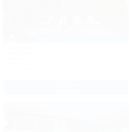
1 / 13
У Марины
Гостевой дом
Геленджик, Кабардинка, ул. Акварельная, 6
700м до моря
659м до центра
Wi-Fi
Кондиционер
Бассейн
Автостоянка
+7 (918) 169-62-42
3 000
руб.
от
2 взр. в августе