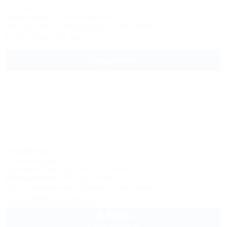
Отель
Геленджик, ул. Революционная, 29а
30м до моря
2,4км до центра
Питание
Wi-Fi
Кондиционер
Автостоянка
+7 (938) 400-40-01
Подробнее
Прибой
Гостевой дом
Геленджик, Дивноморское, ул. Ленина, 16
600м до моря
607м до центра
Wi-Fi
Кондиционер
Бассейн
Автостоянка
+7 (964) 933-33-31
4 500
руб.
от
2 взр. в августе