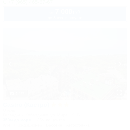
+7 (965) 465-67-67
7 000
руб.
от
до 3 взр. в августе
1 / 27
Castro (Кастро)
Отель
Геленджик, Кабардинка, ул. Мира, 15 "Б"
350м до моря
125м до центра
Wi-Fi
Кондиционер
Бассейн
Автостоянка