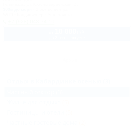
Геленджик, ул. Красногвардейская, 23
300м до моря
2,6км до центра
Wi-Fi
Кондиционер
Автостоянка
+7 (928) 043-74-10
10 000
руб.
от
до 3 взр. в августе
Архив
Отдых в Кабардинке осенью (3)
Частный сектор
(3)
Жильё для отдыха
(5)
Гостиницы и отели
(5)
Частные гостевые дома
(2)