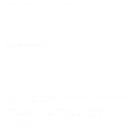
Малый Утриш (Анапа) - 59 км
АНАПА - 71 км
Джемете (Анапа) - 71 км
Новомихайловский (Туапсе) - 107 км
Ольгинка (Туапсе) - 117 км
Другие курорты
СОЧИ - 186 км
Адлер (Сочи) - 208 км
Красная Поляна - 216 км
ГЛАВНАЯ
КОНТАКТЫ
НОВОСТИ
ПУТЕВОДИТЕЛЬ
© 2006–2026 Отдых.на Кубани.ру — отдых и туризм в Краснодарском
крае и Республике Адыгея.
Продолжая работу с сайтом, вы подтверждаете
Компании ООО "На Кубани.ру" принадлежит доменное имя
использование сайтом cookies вашего браузера.
nakubani.ru на основании "Свидетельства о регистрации доменного
имени", свидетельство о регистрации СМИ –Эл № ФС77-79732 от
СОГЛАСЕН
07.12.2020 г. (12+), зарегистрировано Федеральной службой по
надзору в сфере связи, информационных технологий и массовых