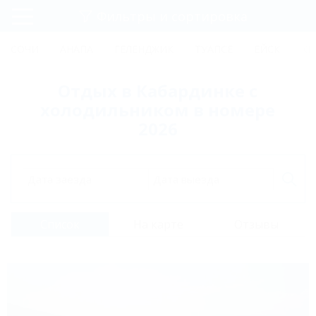
Фильтры и сортировка
Главная
СОЧИ
АНАПА
ГЕЛЕНДЖИК
ТУАПСЕ
ЕЙСК
КР
Регистрация
Отдых в Кабардинке с
Вход
холодильником в номере
2026
Дата заезда
Дата выезда
Список
На карте
Отзывы