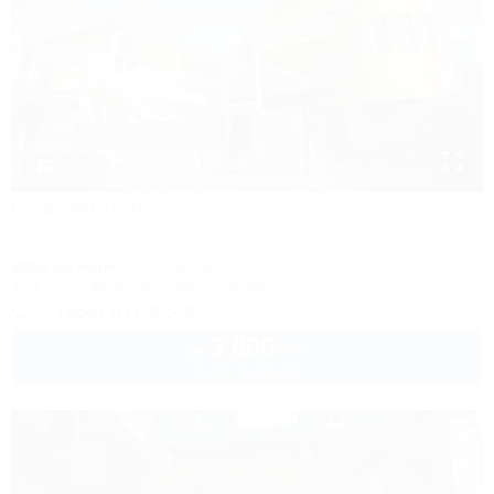
1 / 44
Славянский
Гостиница
Геленджик, Кабардинка, пер. Олимпийский, 12
600м до моря
364м до центра
Wi-Fi
Кондиционер
Автостоянка
+7 (964) 911-32-00
3 800
руб.
от
2 взр. в августе