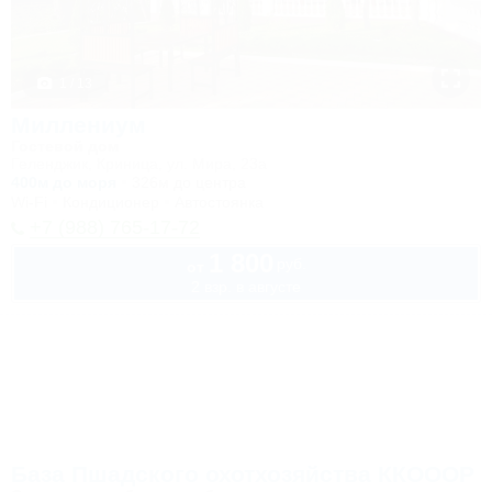
1 / 13
Миллениум
Гостевой дом
Геленджик, Криница, ул. Мира, 23а
400м до моря
326м до центра
Wi-Fi
Кондиционер
Автостоянка
+7 (988) 765-17-72
1 800
руб.
от
2 взр. в августе
База Пшадского охотхозяйства ККОООР