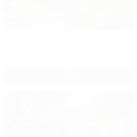
1 / 33
Амур
База отдыха
Геленджик, Криница, ул. Заречная, 3/1
200м до моря
Wi-Fi
Бассейн
Кондиционер
Автостоянка
+7 (914) 595-49-88
7 100
руб.
от
2 взр. в августе