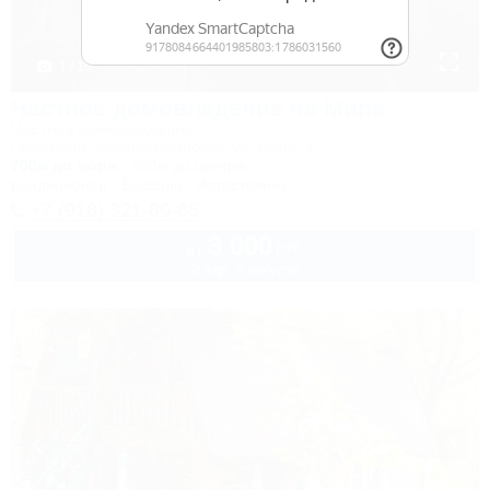
1 / 18
Частное домовладение на Мира
Частное домовладение
Геленджик, Архипо-Осиповка, ул. Мира, 1
700м до моря
360м до центра
Кондиционер
Бассейн
Автостоянка
+7 (918) 321-80-65
3 000
руб.
от
2 взр. в августе