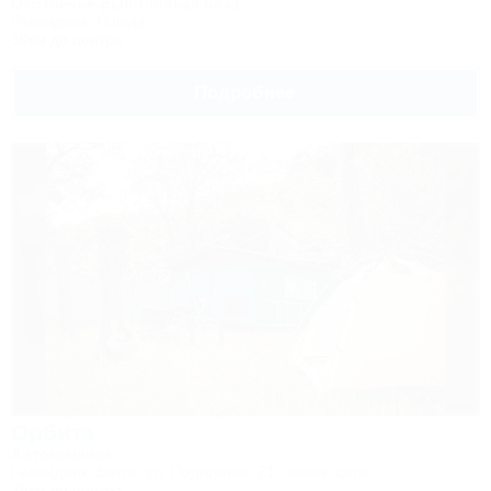
Охотничье-рыболовная база
Геленджик, Пшада
30км до центра
Подробнее
Орбита
Автокемпинг
Геленджик, Бетта, ул. Подгорная, 21, левая щель
36км до центра