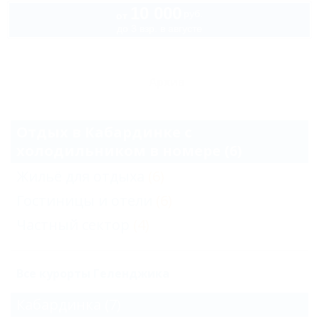
10 000
руб.
от
до 3 взр. в августе
Архив
Отдых в Кабардинке с
холодильником в номере (6)
Жильё для отдыха
(6)
Гостиницы и отели
(6)
Частный сектор
(4)
Все курорты Геленджика
Кабардинка
(7)