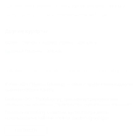
Цыбанобалка (Анапа) - 71 км
Сукко (Анапа) - 79 км
Бжид (Туапсе) - 80 км
Новомихайловский (Туапсе) - 107 км
Другие курорты
СОЧИ - 186 км
Адлер (Сочи) - 208 км
Красная Поляна - 216 км
ГЛАВНАЯ
КОНТАКТЫ
НОВОСТИ
ПУТЕВОДИТЕЛЬ
© 2006–2026 Отдых.на Кубани.ру — отдых и туризм в Краснодарском
крае и Республике Адыгея.
Компании ООО "На Кубани.ру" принадлежит доменное имя
nakubani.ru на основании "Свидетельства о регистрации доменного
имени", свидетельство о регистрации СМИ –Эл № ФС77-79732 от
Продолжая работу с сайтом, вы подтверждаете
07.12.2020 г. (12+), зарегистрировано Федеральной службой по
использование сайтом cookies вашего браузера.
надзору в сфере связи, информационных технологий и массовых
коммуникаций (РОСКОМНАДЗОР), а так же товарный знак
СОГЛАСЕН
"НАКУБАНИ ОТДЫХ КУБАНИ ОТДЫХ.НА КУБАНИ.РУ" на основании
"Свидетельства на Товарный Знак № 547792". Это подтверждает