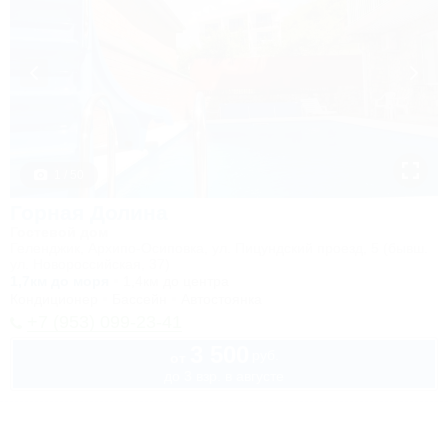
1 / 50
Горная Долина
Гостевой дом
Геленджик, Архипо-Осиповка, ул. Пицундский проезд, 5 (бывш.
ул. Новороссийская, 37)
1,7км до моря
1,4км до центра
Кондиционер
Бассейн
Автостоянка
+7 (953) 099-23-41
3 500
руб.
от
до 3 взр. в августе