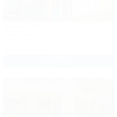
1 / 22
Черномор и Ко
База отдыха
Геленджик, Бетта, Левая щель
500м до моря
740м до центра
Автостоянка
+7 (918) 057-54-37
1 800
руб.
от
2 взр. в августе