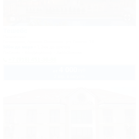
1 / 50
Тешебс
Пансионат
Геленджик, Архипо-Осиповка, ул. Гоголя, 1б
500м до моря
1,3км до центра
Питание
Кондиционер
Автостоянка
+7 (918) 451-36-86
4 000
руб.
от
2 взр. в августе