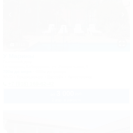
1 / 13
У Марины
Гостевой дом
Геленджик, Кабардинка, ул. Акварельная, 6
700м до моря
659м до центра
Wi-Fi
Кондиционер
Бассейн
Автостоянка
+7 (918) 169-62-42
3 000
руб.
от
2 взр. в августе