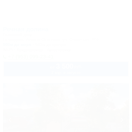
Речная долина
Гостевой дом
Геленджик, Архипо-Осиповка, ул. Советская, 46б
500м до моря
593м до центра
Wi-Fi
Кондиционер
Автостоянка
+7 (953) 099-23-41
3 500
руб.
от
2 взр. в августе