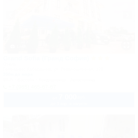
1 / 49
Grand Sofia (Гранд София)
Отель
Геленджик, Кабардинка, ул. Революционная, 126
350м до моря
Wi-Fi
Бассейн
Кондиционер
Автостоянка
+7 (965) 465-67-67
7 000
руб.
от
до 3 взр. в августе