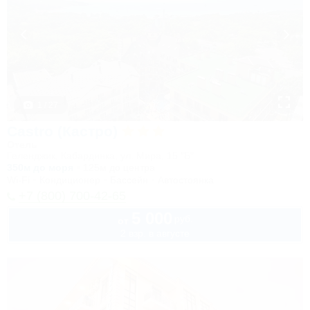
1 / 27
Castro (Кастро)
Отель
Геленджик, Кабардинка, ул. Мира, 15 "Б"
350м до моря
125м до центра
Wi-Fi
Кондиционер
Бассейн
Автостоянка
+7 (800) 700-42-65
5 000
руб.
от
2 взр. в августе