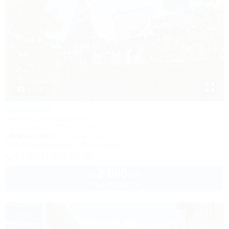
1 / 39
Валерия
Частное домовладение
Геленджик, ул. Ульяновская, 7
150м до моря
2,5км до центра
Wi-Fi
Кондиционер
Автостоянка
+7 (918) 350-55-52
2 000
руб.
от
2 взр. в августе