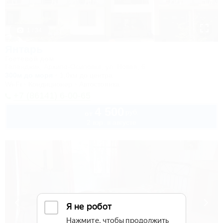
1 / 34
Янтарь
Гостевой дом
Геленджик, Архипо-Осиповка, ул. Новая, 6
300м до моря
1,0км до центра
Wi-Fi
Кондиционер
Автостоянка
+7 (86141) 6-00-65
4 500
руб.
от
2 взр. в августе