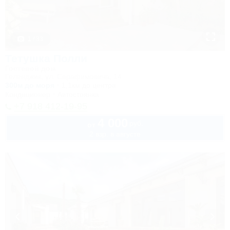
1 / 33
Тетушка Полли
Гостевой дом
Геленджик, ул. Серафимовича, 14
300м до моря
1,1км до центра
Кондиционер
Автостоянка
+7 918 412-19-95
4 000
руб.
от
2 взр. в августе