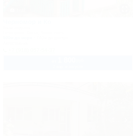
1 / 22
Черномор и Ко
База отдыха
Геленджик, Бетта, Левая щель
500м до моря
740м до центра
Автостоянка
+7 (918) 057-54-37
1 800
руб.
от
2 взр. в августе