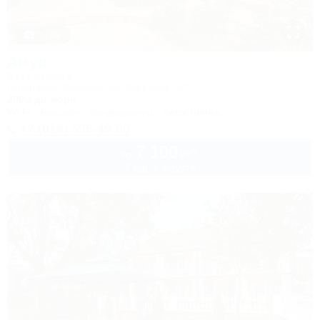
1 / 33
Амур
База отдыха
Геленджик, Криница, ул. Заречная, 3/1
200м до моря
Wi-Fi
Бассейн
Кондиционер
Автостоянка
+7 (914) 595-49-88
7 100
руб.
от
2 взр. в августе