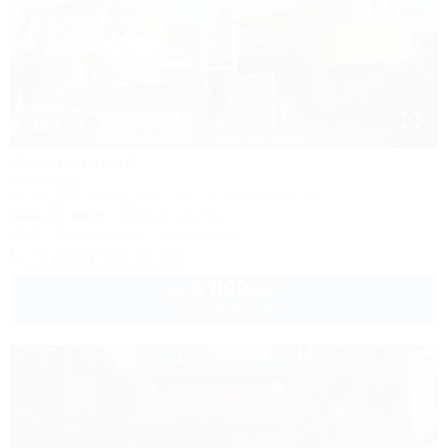
1 / 44
Славянский
Гостиница
Геленджик, Кабардинка, пер. Олимпийский, 12
600м до моря
364м до центра
Wi-Fi
Кондиционер
Автостоянка
+7 (964) 911-32-00
3 800
руб.
от
2 взр. в августе