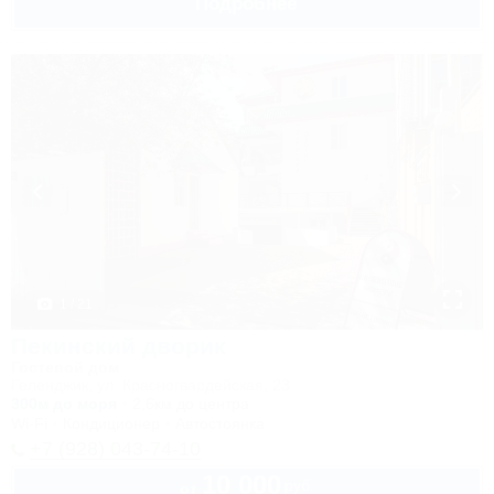
Подробнее
1 / 21
Пекинский дворик
Гостевой дом
Геленджик, ул. Красногвардейская, 23
300м до моря
2,6км до центра
Wi-Fi
Кондиционер
Автостоянка
+7 (928) 043-74-10
10 000
руб.
от