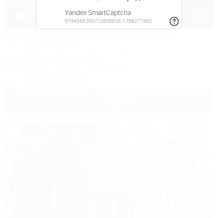
1 / 18
Частное домовладение на Мира
Частное домовладение
Геленджик, Архипо-Осиповка, ул. Мира, 1
700м до моря
360м до центра
Кондиционер
Бассейн
Автостоянка
+7 (918) 321-80-65
3 000
руб.
от
2 взр. в августе