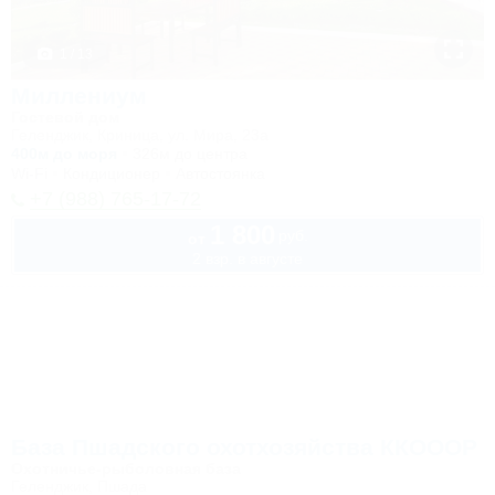
1 / 13
Миллениум
Гостевой дом
Геленджик, Криница, ул. Мира, 23а
400м до моря
326м до центра
Wi-Fi
Кондиционер
Автостоянка
+7 (988) 765-17-72
1 800
руб.
от
2 взр. в августе
База Пшадского охотхозяйства ККОООР
Охотничье-рыболовная база
Геленджик, Пшада