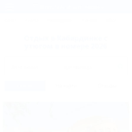
Фильтры и сортировка
Главная
СОЧИ
АНАПА
ГЕЛЕНДЖИК
ТУАПСЕ
ЕЙСК
КР
Регистрация
Отдых в Кабардинке с
Вход
утюгом в номере 2026
Дата заезда
Дата выезда
Список
На карте
Отзывы