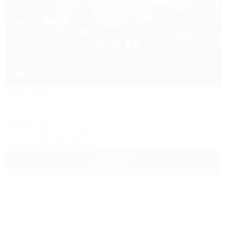
1 / 39
Валерия
Частное домовладение
Геленджик, ул. Ульяновская, 7
150м до моря
2,5км до центра
Wi-Fi
Кондиционер
Автостоянка
+7 (918) 350-55-52
2 000
руб.
от
2 взр. в августе