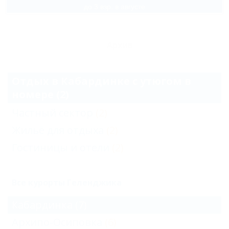
до 3 взр. в августе
Архив
Отдых в Кабардинке с утюгом в
номере (2)
Частный сектор
(2)
Жильё для отдыха
(2)
Гостиницы и отели
(2)
Все курорты Геленджика
Кабардинка
(7)
Архипо-Осиповка
(6)