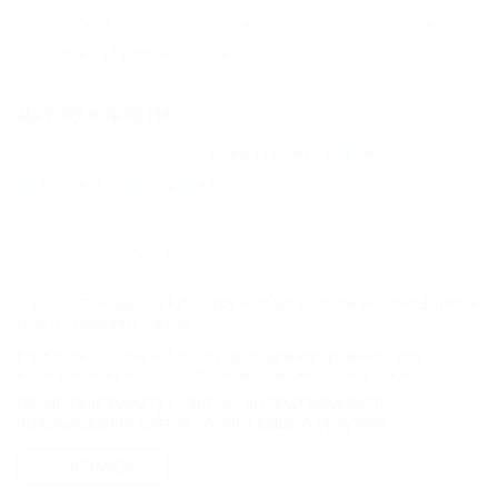
Цыбанобалка (Анапа) - 71 км
Бжид (Туапсе) - 80 км
Ольгинка (Туапсе) - 117 км
Другие курорты
Хоста (Сочи) - 190 км
Адлер (Сочи) - 208 км
Красная Поляна - 216 км
ГЛАВНАЯ
КОНТАКТЫ
НОВОСТИ
ПУТЕВОДИТЕЛЬ
© 2006–2026 Отдых.на Кубани.ру — отдых и туризм в Краснодарском
крае и Республике Адыгея.
Компании ООО "На Кубани.ру" принадлежит доменное имя
nakubani.ru на основании "Свидетельства о регистрации доменного
имени", свидетельство о регистрации СМИ –Эл № ФС77-79732 от
Продолжая работу с сайтом, вы подтверждаете
07.12.2020 г. (12+), зарегистрировано Федеральной службой по
использование сайтом cookies вашего браузера.
надзору в сфере связи, информационных технологий и массовых
коммуникаций (РОСКОМНАДЗОР), а так же товарный знак
СОГЛАСЕН
"НАКУБАНИ ОТДЫХ КУБАНИ ОТДЫХ.НА КУБАНИ.РУ" на основании
"Свидетельства на Товарный Знак № 547792". Это подтверждает