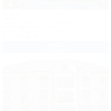
1 / 50
Тешебс
Пансионат
Геленджик, Архипо-Осиповка, ул. Гоголя, 1б
500м до моря
1,3км до центра
Питание
Кондиционер
Автостоянка
+7 (918) 451-36-86
4 000
руб.
от
2 взр. в августе