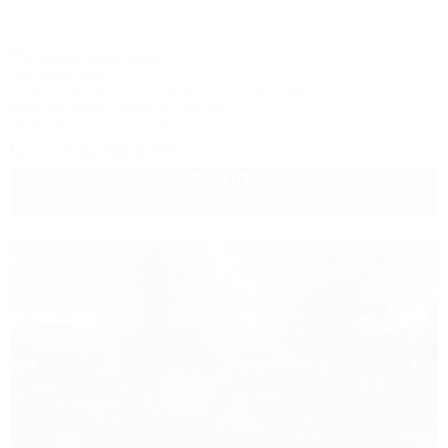
Речная долина
Гостевой дом
Геленджик, Архипо-Осиповка, ул. Советская, 46б
500м до моря
593м до центра
Wi-Fi
Кондиционер
Автостоянка
+7 (953) 099-23-41
3 500
руб.
от
2 взр. в августе