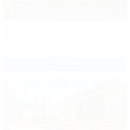
1 / 33
Тетушка Полли
Гостевой дом
Геленджик, ул. Серафимовича, 14
300м до моря
1,1км до центра
Кондиционер
Автостоянка
+7 918 412-19-95
4 000
руб.
от
2 взр. в августе