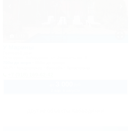
1 / 13
У Марины
Гостевой дом
Геленджик, Кабардинка, ул. Акварельная, 6
700м до моря
659м до центра
Wi-Fi
Кондиционер
Бассейн
Автостоянка
+7 (918) 169-62-42
3 000
руб.
от
2 взр. в августе
Другие объекты Кабардинки