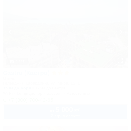
1 / 27
Castro (Кастро)
Отель
Геленджик, Кабардинка, ул. Мира, 15 "Б"
350м до моря
125м до центра
Wi-Fi
Кондиционер
Бассейн
Автостоянка
+7 (800) 700-42-65
5 000
руб.
от
2 взр. в августе