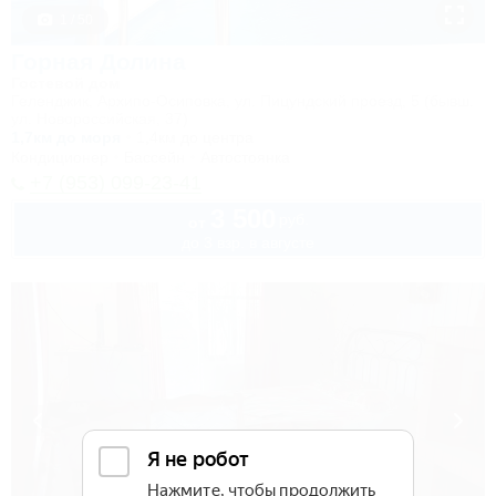
1 / 50
Горная Долина
Гостевой дом
Геленджик, Архипо-Осиповка, ул. Пицундский проезд, 5 (бывш.
ул. Новороссийская, 37)
1,7км до моря
1,4км до центра
Кондиционер
Бассейн
Автостоянка
+7 (953) 099-23-41
3 500
руб.
от
до 3 взр. в августе