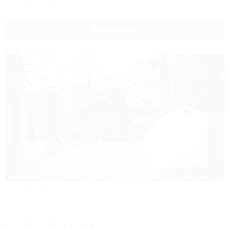
30км до центра
Подробнее
Орбита
Автокемпинг
Геленджик, Бетта, ул. Подгорная, 21, левая щель
36км до центра
+7 (918) 451-95-59