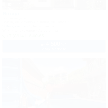
1 / 34
Янтарь
Гостевой дом
Геленджик, Архипо-Осиповка, ул. Новая, 6
300м до моря
1,0км до центра
Wi-Fi
Кондиционер
Автостоянка
+7 (86141) 6-00-65
4 500
руб.
от
2 взр. в августе