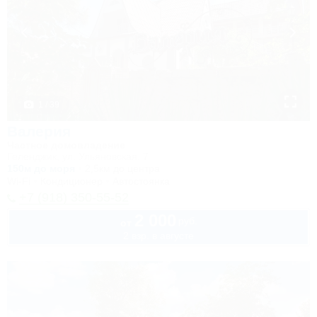
1 / 39
Валерия
Частное домовладение
Геленджик, ул. Ульяновская, 7
150м до моря
2,5км до центра
Wi-Fi
Кондиционер
Автостоянка
+7 (918) 350-55-52
2 000
руб.
от
2 взр. в августе