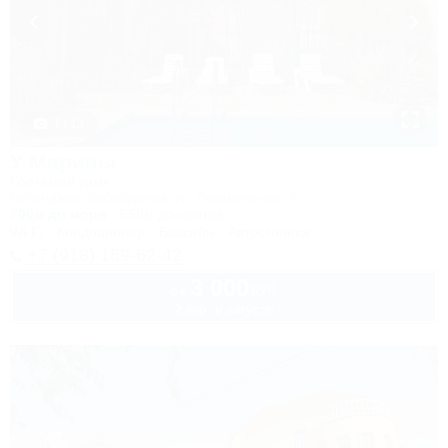
1 / 13
У Марины
Гостевой дом
Геленджик, Кабардинка, ул. Акварельная, 6
700м до моря
659м до центра
Wi-Fi
Кондиционер
Бассейн
Автостоянка
+7 (918) 169-62-42
3 000
руб.
от
2 взр. в августе