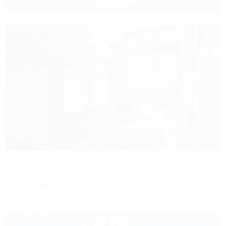
Подробнее
1 / 21
Пекинский дворик
Гостевой дом
Геленджик, ул. Красногвардейская, 23
300м до моря
2,6км до центра
Wi-Fi
Кондиционер
Автостоянка
+7 (928) 043-74-10
10 000
руб.
от