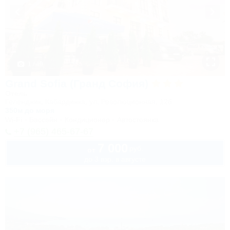
1 / 49
Grand Sofia (Гранд София)
Отель
Геленджик, Кабардинка, ул. Революционная, 126
350м до моря
Wi-Fi
Бассейн
Кондиционер
Автостоянка
+7 (965) 465-67-67
7 000
руб.
от
до 3 взр. в августе