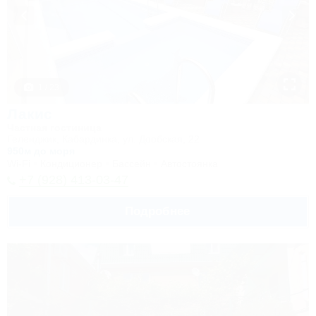
1 / 23
Лакис
Частная гостиница
Геленджик, Кабардинка, ул. Дообская, 22
950м до моря
Wi-Fi
Кондиционер
Бассейн
Автостоянка
+7 (928) 413-03-47
Подробнее