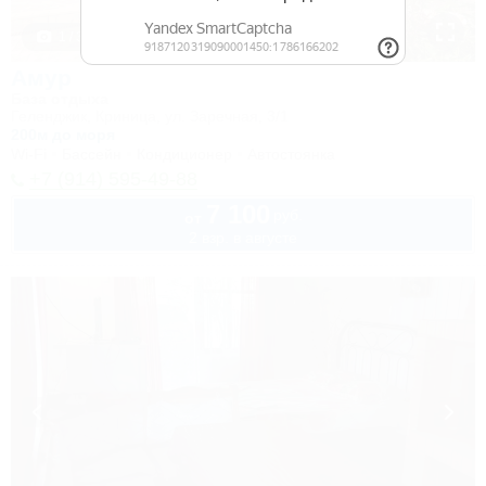
1 / 33
Амур
База отдыха
Геленджик, Криница, ул. Заречная, 3/1
200м до моря
Wi-Fi
Бассейн
Кондиционер
Автостоянка
+7 (914) 595-49-88
7 100
руб.
от
2 взр. в августе