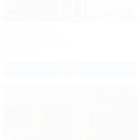
1 / 22
Черномор и Ко
База отдыха
Геленджик, Бетта, Левая щель
500м до моря
740м до центра
Автостоянка
+7 (918) 057-54-37
1 800
руб.
от
2 взр. в августе