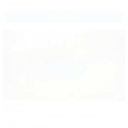
30км до центра
Подробнее
Орбита
Автокемпинг
Геленджик, Бетта, ул. Подгорная, 21, левая щель
36км до центра
+7 (918) 451-95-59