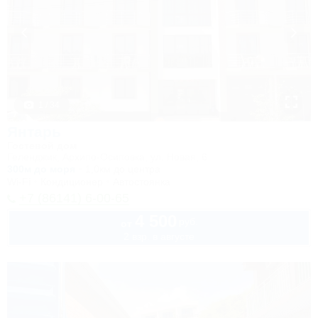
1 / 34
Янтарь
Гостевой дом
Геленджик, Архипо-Осиповка, ул. Новая, 6
300м до моря
1,0км до центра
Wi-Fi
Кондиционер
Автостоянка
+7 (86141) 6-00-65
4 500
руб.
от
2 взр. в августе