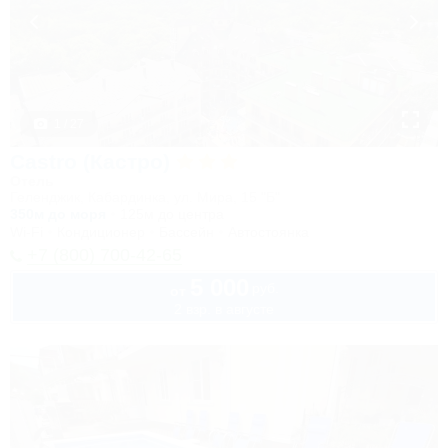
1 / 27
Castro (Кастро)
Отель
Геленджик, Кабардинка, ул. Мира, 15 "Б"
350м до моря
125м до центра
Wi-Fi
Кондиционер
Бассейн
Автостоянка
+7 (800) 700-42-65
5 000
руб.
от
2 взр. в августе