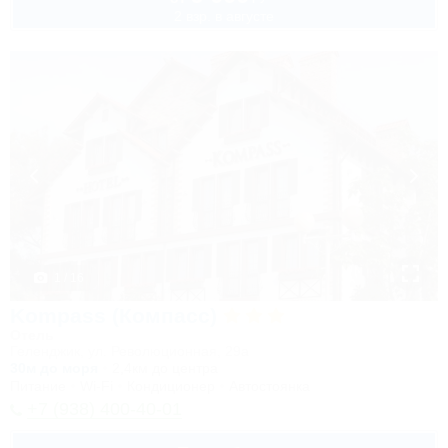
2 взр. в августе
1 / 16
Kompass (Компасс)
Отель
Геленджик, ул. Революционная, 29а
30м до моря
2,4км до центра
Питание
Wi-Fi
Кондиционер
Автостоянка
+7 (938) 400-40-01