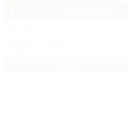
1 / 13
Миллениум
Гостевой дом
Геленджик, Криница, ул. Мира, 23а
400м до моря
326м до центра
Wi-Fi
Кондиционер
Автостоянка
+7 (988) 765-17-72
1 800
руб.
от
2 взр. в августе
База Пшадского охотхозяйства ККОООР
Охотничье-рыболовная база
Геленджик, Пшада