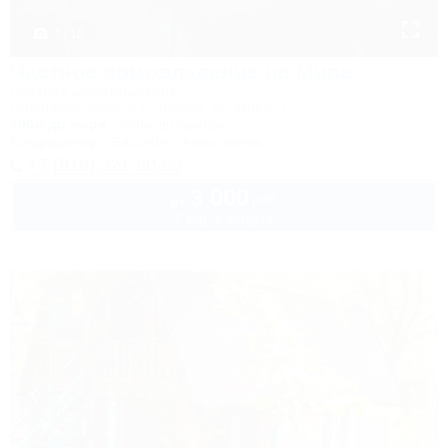
1 / 18
Частное домовладение на Мира
Частное домовладение
Геленджик, Архипо-Осиповка, ул. Мира, 1
700м до моря
360м до центра
Кондиционер
Бассейн
Автостоянка
+7 (918) 321-80-65
3 000
руб.
от
2 взр. в августе