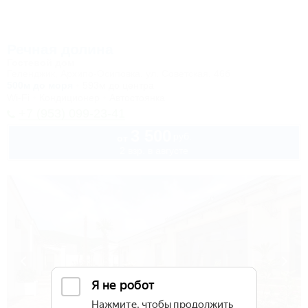
Речная долина
Гостевой дом
Геленджик, Архипо-Осиповка, ул. Советская, 46б
500м до моря
593м до центра
Wi-Fi
Кондиционер
Автостоянка
+7 (953) 099-23-41
3 500
руб.
от
2 взр. в августе