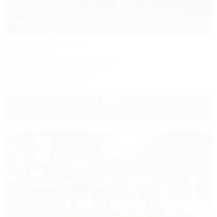
1 / 33
Тетушка Полли
Гостевой дом
Геленджик, ул. Серафимовича, 14
300м до моря
1,1км до центра
Кондиционер
Автостоянка
+7 918 412-19-95
4 000
руб.
от
2 взр. в августе