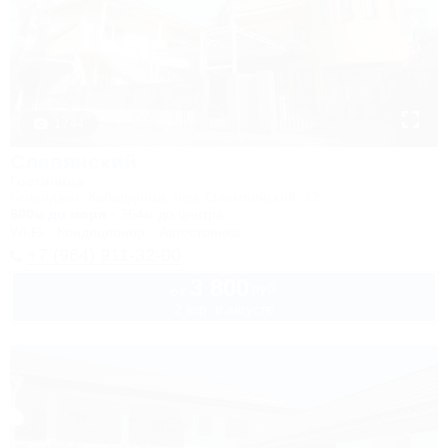
1 / 44
Славянский
Гостиница
Геленджик, Кабардинка, пер. Олимпийский, 12
600м до моря
364м до центра
Wi-Fi
Кондиционер
Автостоянка
+7 (964) 911-32-00
3 800
руб.
от
2 взр. в августе