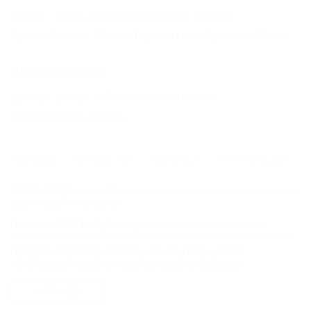
АНАПА - 71 км
Джемете (Анапа) - 71 км
Сукко (Анапа) - 79 км
Лермонтово (Туапсе) - 95 км
Другие курорты
Дагомыс (Сочи) - 167 км
СОЧИ - 186 км
Адлер (Сочи) - 208 км
ГЛАВНАЯ
КОНТАКТЫ
НОВОСТИ
ПУТЕВОДИТЕЛЬ
© 2006–2026 Отдых.на Кубани.ру — отдых и туризм в Краснодарском
крае и Республике Адыгея.
Компании ООО "На Кубани.ру" принадлежит доменное имя
nakubani.ru на основании "Свидетельства о регистрации доменного
имени", свидетельство о регистрации СМИ –Эл № ФС77-79732 от
Продолжая работу с сайтом, вы подтверждаете
07.12.2020 г. (12+), зарегистрировано Федеральной службой по
использование сайтом cookies вашего браузера.
надзору в сфере связи, информационных технологий и массовых
коммуникаций (РОСКОМНАДЗОР), а так же товарный знак
СОГЛАСЕН
"НАКУБАНИ ОТДЫХ КУБАНИ ОТДЫХ.НА КУБАНИ.РУ" на основании