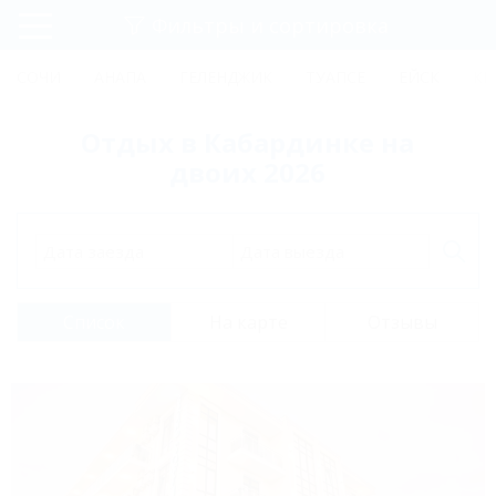
Фильтры и сортировка
Главная
СОЧИ
АНАПА
ГЕЛЕНДЖИК
ТУАПСЕ
ЕЙСК
КР
Регистрация
Отдых в Кабардинке на
Вход
двоих 2026
Дата заезда
Дата выезда
Список
На карте
Отзывы