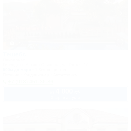
1 / 50
Тешебс
Пансионат
Геленджик, Архипо-Осиповка, ул. Гоголя, 1б
500м до моря
1,3км до центра
Питание
Кондиционер
Автостоянка
+7 (918) 451-36-86
4 000
руб.
от
2 взр. в августе