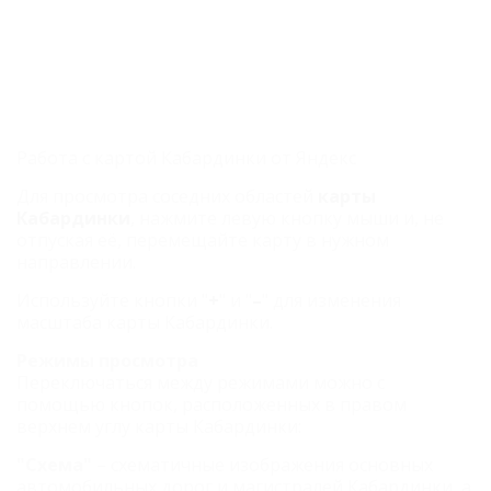
Работа с картой Кабардинки от Яндекс
Для просмотра соседних областей
карты
Кабардинки
, нажмите левую кнопку мыши и, не
отпуская её, перемещайте карту в нужном
направлении.
Используйте кнопки "
+
" и "
–
" для изменения
масштаба карты Кабардинки.
Режимы просмотра
Переключаться между режимами можно с
помощью кнопок, расположенных в правом
верхнем углу карты Кабардинки:
"Схема"
– схематичные изображения основных
автомобильных дорог и магистралей Кабардинки, а