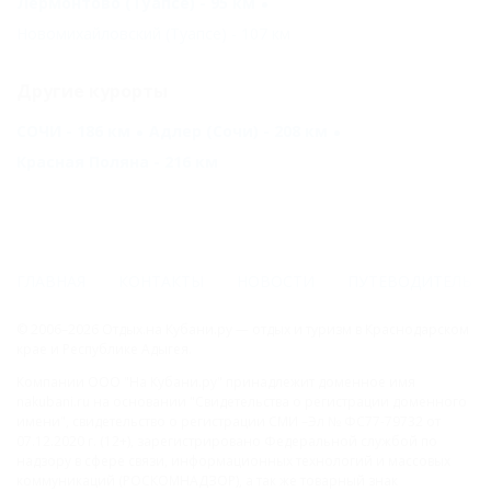
Лермонтово (Туапсе) - 95 км
Новомихайловский (Туапсе) - 107 км
Другие курорты
СОЧИ - 186 км
Адлер (Сочи) - 208 км
Красная Поляна - 216 км
ГЛАВНАЯ
КОНТАКТЫ
НОВОСТИ
ПУТЕВОДИТЕЛЬ
© 2006–2026 Отдых.на Кубани.ру — отдых и туризм в Краснодарском
крае и Республике Адыгея.
Компании ООО "На Кубани.ру" принадлежит доменное имя
nakubani.ru на основании "Свидетельства о регистрации доменного
имени", свидетельство о регистрации СМИ –Эл № ФС77-79732 от
07.12.2020 г. (12+), зарегистрировано Федеральной службой по
надзору в сфере связи, информационных технологий и массовых
коммуникаций (РОСКОМНАДЗОР), а так же товарный знак