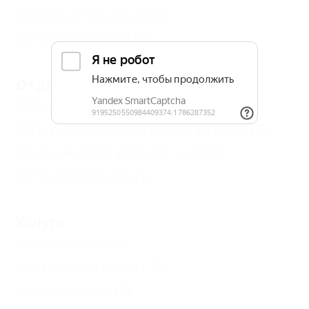
Бассейн открытый
(3)
Детский бассейн
(1)
Отдых с детьми
Детский открытый бассейн
(3)
Есть условия для отдыха с детьми
(7)
Принимаются дети до 5 лет
(5)
Детская комната
(1)
Услуги
Автостоянка
(6)
Доступ в Интернет
(5)
Аптека рядом
(2)