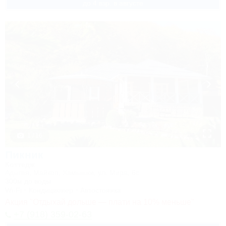
до 4 взр. в августе
1 / 16
Пикник
Коттедж
Адыгея, Майкоп, Хамышки, ул. Мира, 6с
300м до воды
Wi-Fi
Кондиционер
Автостоянка
Акция "Отдыхай дольше — плати на 10% меньше"
+7 (918) 359-02-63