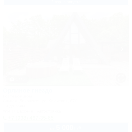
2 взр. в августе
1 / 46
Орлиное гнездо
Гостевой дом
Адыгея, Даховская, ул. Ключевая, 67А
1м до воды
Wi-Fi
Бассейн
Автостоянка
+7 (938) 467-35-65
5 000
руб.
от