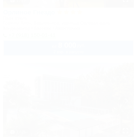
1 / 19
Орлиное Гнездо
Парк отель
Горячий Ключ, Безымянное, урочище Орловая щель
Кондиционер
Бассейн
Автостоянка
+7 (918) 150-01-41
8 000
руб.
от
2 взр. в августе
1 / 25