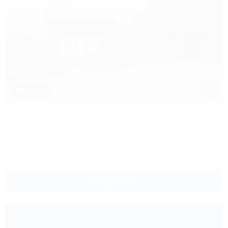
1 / 18
У горного озера
Гостевой дом
Адыгея, Майкоп, Каменномостский, ул. Гоголя
500м до воды
1,4км до центра
Кондиционер
Автостоянка
+7 (909) 453-11-13
Подробнее