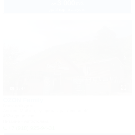
3 000
руб.
от
до 3 взр. в августе
1 / 47
OZON Family
Гостевой дом
Адыгея, Майкоп, Гузерипль, ул. Лесная, 4б
452м до центра
Питание
Автостоянка
+7 (918) 925-94-31