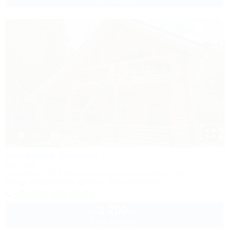
2 взр. в августе
1 / 60
Звездная долина
Коттедж
Апшеронск, 16-й км автодороги Даховская-Лаго-Наки
5км до горнолыжной трассы
39км до центра
+7 (928) 292-03-73
3 200
руб.
от
2 взр. в августе