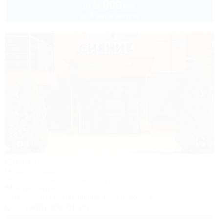
5 000
руб.
от
до 3 взр. в августе
1 / 5
Сияние
Мини-гостиница
Республика Адыгея, г. Майкоп, ул. Гагарина 26а
849м до центра
Питание
Wi-Fi
Кондиционер
Автостоянка
+7 (905) 406-01-00