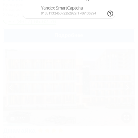
Культурно-туристический комплекс
Новороссийск, Камчатка, ул. Короленко, 18
27км до центра
+7 (8617) 65-62-76
Подробнее
1 / 31
Джамайка
Отель