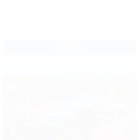
Старинная Анапа
Санаторий & Спа
Анапа, ул. Набережная, 2
50м до моря
715м до центра
Питание
Wi-Fi
Кондиционер
Бассейн
Автостоянка
+7 (86133) 3-22-11
12 000
руб.
от
1 взр. в августе
1 / 40