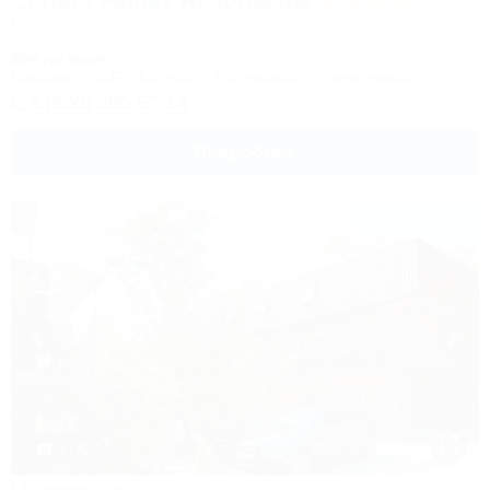
Corudo Family Resort&Spa
Отель
Анапа, Витязево, ул. Скифская, 20
50м до моря
Питание
Wi-Fi
Бассейн
Кондиционер
Автостоянка
8 (800) 350-57-14
Подробнее
1 / 42