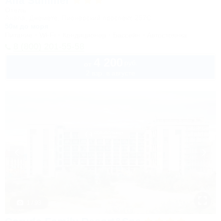
Alfa Summer
Отель
Анапа, Джемете, Пионерский проспект, 257С
50м до моря
Питание
Wi-Fi
Кондиционер
Бассейн
Автостоянка
8 (800) 201-55-58
4 200
руб.
от
2 взр. в августе
1 / 93