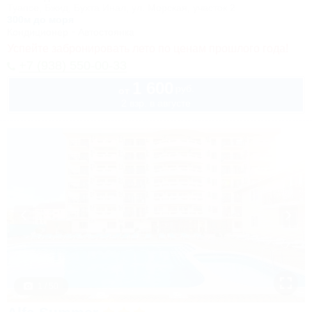
Туапсе, Бжид, Бухта Инал, ул. Морская, участок 2
300м до моря
Кондиционер
Автостоянка
Успейте забронировать лето по ценам прошлого года!
+7 (938) 550-00-33
1 600
руб.
от
2 взр. в августе
1 / 50