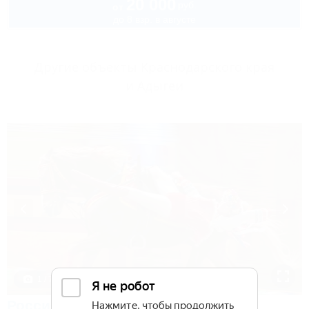
20 000
руб.
от
до 8 взр. в августе
Другие объекты Краснодарского края
и Адыгеи
1 / 7
Россия