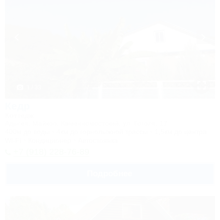
1 / 33
Кедр
Коттедж
Адыгея, Майкоп, Каменномостский, ул. Гоголя, 17
400м до воды
4км до горнолыжной трассы
1,5км до центра
Wi-Fi
Кондиционер
Автостоянка
+7 (918) 228-76-89
Подробнее