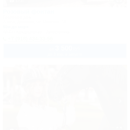
1 / 37
Розовый фонтан
Гостевой дом
Анапа, Джемете, ул. Морская, 18
50м до моря
Wi-Fi
Кондиционер
Автостоянка
+7 (918) 434-33-56
3 500
руб.
от
до 3 взр. в августе