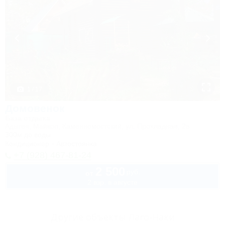
1 / 17
Домовенок
База отдыха
Адыгея, Майкоп, Каменномостский, ул. Прохладная, 2в
300м до воды
Кондиционер
Автостоянка
+7 (928) 467-81-24
2 500
руб.
от
2 взр. в августе
Другие объекты Лаго-Наки