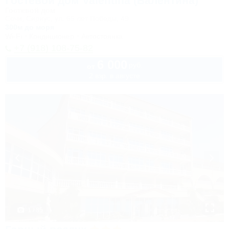
Гостевой дом Valentina (Валентина)
Гостевой дом
Сочи, Сириус, ул. 65 лет Победы, 49
300м до моря
Wi-Fi
Кондиционер
Автостоянка
+7 (918) 108-75-82
6 000
руб.
от
2 взр. в августе
1 / 85