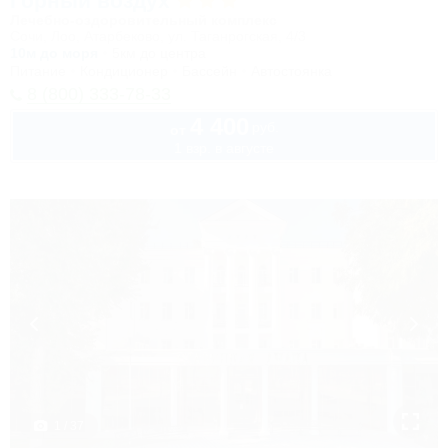
Горный воздух
Лечебно-оздоровительный комплекс
Сочи, Лоо, Атарбеково, ул. Таганрогская, 4/3
10м до моря
5км до центра
Питание
Кондиционер
Бассейн
Автостоянка
8 (800) 333-78-33
4 400
руб.
от
1 взр. в августе
1 / 37