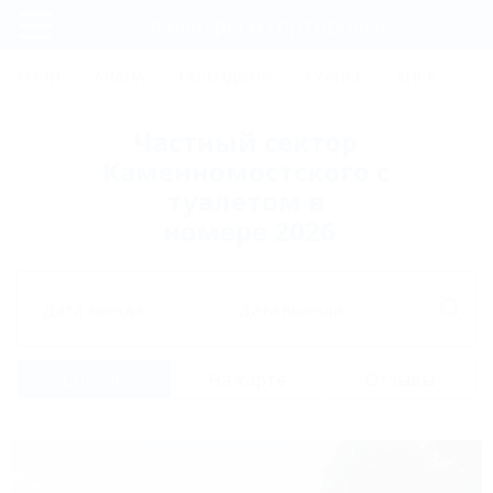
Фильтры и сортировка
Главная
СОЧИ
АНАПА
ГЕЛЕНДЖИК
ТУАПСЕ
ЕЙСК
КР
Регистрация
Частный сектор
Вход
Каменномостского с
туалетом в
номере 2026
Дата заезда
Дата выезда
Список
На карте
Отзывы