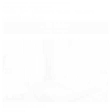
Анапа, Джемете, Пионерский проспект, 47
70м до моря
5км до центра
Питание
Wi-Fi
Кондиционер
Бассейн
Автостоянка
8 (800) 201-76-36
27 000
руб.
от
2 взр. в августе
1 / 46
Затерянный рай
База отдыха