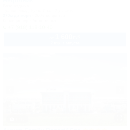
Нефтяник
База отдыха
Туапсе, Бжид, Бухта Инал, 2 участок
270м до моря
200м до центра
Кондиционер
Автостоянка
+7 (918) 118-10-40
1 600
руб.
от
2 взр. в августе
1 / 23