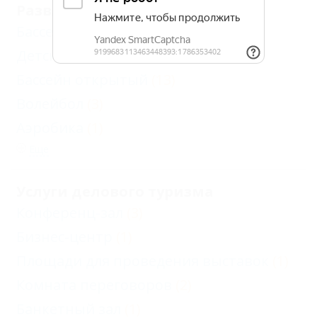
Развлечения и спорт
Бассейн закрытый
(3)
Детский бассейн
(9)
Бассейн открытый
(13)
Волейбол
(3)
Аэробика
(1)
Еще
Услуги делового туризма
Конференц-зал
(3)
Бизнес-центр
(1)
Площади для проведения выставок
(1)
Комната переговоров
(2)
Банкетный зал
(1)