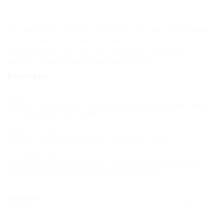
К сожалению, Отель «Катран» находится в архиве,
и мы не можем гарантировать актуальность
информации. Объектом не предоставлены
данные о внесении в Единый реестр.
Контакты
Адрес:
Анапа, Джемете, Пионерский проспект, 104в
Показать на карте
Адрес в Интернете:
https://otdih.nakubani.ru/katran-hotel/
Почтовый адрес:
Краснодарский край, г. Анапа, Пионерский
проспект, поселок Джемете, 104в
ВНИМАНИЕ!
Вся информация предоставлена туроператором. Редакция
портала не несёт ответственность за достоверность представленных
данных.