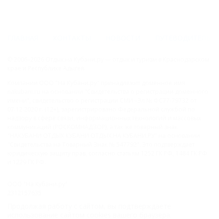
ГЛАВНАЯ
КОНТАКТЫ
НОВОСТИ
ПУТЕВОДИТЕЛЬ
© 2006–2026 Отдых.на Кубани.ру — отдых и туризм в Краснодарском
крае и Республике Адыгея.
Компании ООО "На Кубани.ру" принадлежит доменное имя
nakubani.ru на основании "Свидетельства о регистрации доменного
имени", свидетельство о регистрации СМИ –Эл № ФС77-79732 от
07.12.2020 г. (12+), зарегистрировано Федеральной службой по
надзору в сфере связи, информационных технологий и массовых
коммуникаций (РОСКОМНАДЗОР), а так же товарный знак
"НАКУБАНИ ОТДЫХ КУБАНИ ОТДЫХ.НА КУБАНИ.РУ" на основании
"Свидетельства на Товарный Знак № 547792". Это подтверждает
юридическую защиту прав, согласно статьям 1252 ГК РФ, 1484 ГК РФ
и 1229 ГК РФ.
ООО "На Кубани.ру"
2312157635
1082312013827
Продолжая работу с сайтом, вы подтверждаете
Все права защищены.
использование сайтом cookies вашего браузера.