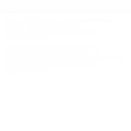
Регистрация
Номер «Стандарт двухместный»,
отель «Катран», Анапа
Вход
Анапа, Джемете, Пионерский проспект, 104в
Показать на карте
Катран
Архивный объект, публикация носит
информационный характер и может не
соответствовать действительности. Актуальные
Номера
данные о внесении в Единый реестр не
предоставлены.
Стандарт
двухместный
Стандарт
трехместный
Стандарт
четырехместный
двухкомнатный