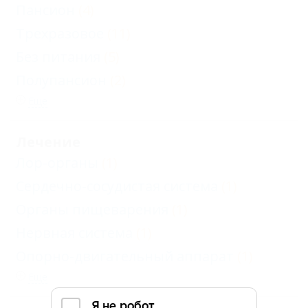
Пансион
(4)
Трехразовое
(11)
Без питания
(5)
Полупансион
(2)
Еще
Лечение
Лор-органы
(1)
Сердечно-сосудистая система
(1)
Органы пищеварения
(1)
Нервная система
(1)
Опорно-двигательный аппарат
(1)
Еще