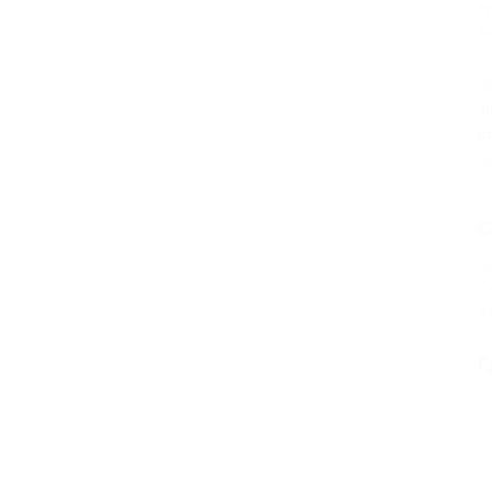
ку
Ак
3
Л
Вт
Ак
С
А
С
К
Г
Л