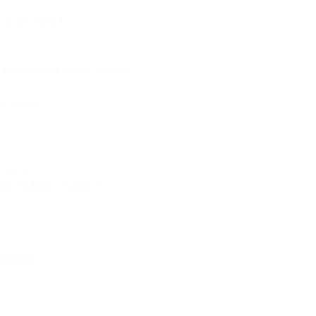
и спорт
,
Хоккей
хоккейной лиги" в Сочи
рт
,
Хоккей
1 км
ий Район) - 104 км
230 км