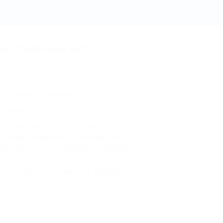
а 12 декабря откроют бесплатный каток - Крымск
Регистрация
Вход
бесплатный каток
о откроют 12 декабря.
о хоккею.
 выравнивают с помощью песка, затем
й глади толщиной в 7 см уходит почти
ние до +10 °С., передает телеканал
е города уже третий год подряд. Но