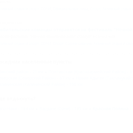
рорта.
тивный отдых и спорт
,
СОЧИ
,
Официальные лица
,
Спорт
,
Активный отдых 
0.04.2013 11:01
юбительские команды отправятся на фестиваль "Ночной 
орой фестиваль "Ночной хоккейной лиги" стартует в Сочи 3 мая.
тивный отдых и спорт
,
СОЧИ
,
Спорт
,
Соревнования
,
Активный отдых и спо
оседние населенные пункты
бинский район - 21 км
Полтавская (Красноармейский Район) - 6
еверская (Северский Район) - 67 км
Новая Адыгея (Тахтамукайск
алининская (Калининский Район) - 106 км
де отдохнуть?
аго-Наки - 184 км
Вардане (Сочи) - 185 км
Красная Поляна - 