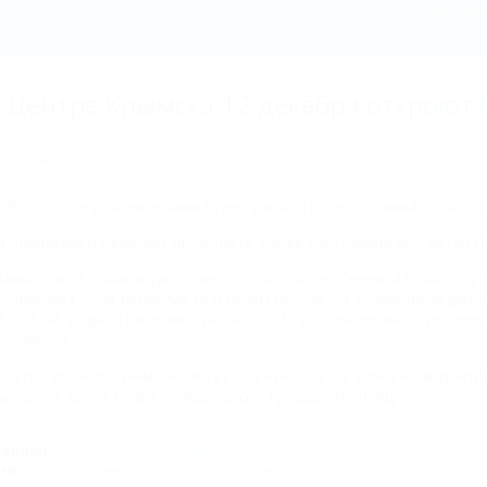
В центре Крымск
 центре Крымска 12 декабря откроют 
0.12.2014
В
Крымске
до конца зимы будет работать бесплатный каток. Ег
а площадке планируют проводить также состязания для детей п
аливка льда происходит в несколько этапов. Сначала площадку
кладывают слой пенопласта и полиэтилена. На создание ледяно
0 куб. м воды. Поверхность катка может выдержать потепле
Кубань 24".
стати, жители Крымска могут покататься на коньках в центр
ынешняя арена будет больше своих предшественниц.
убрики:
Крымск
,
Активный отдых и спорт
эги:
Спорт
,
Активный отдых и спорт
,
Общество
,
Хоккей