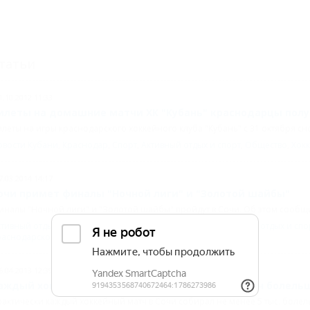
татьи
1.10.2012 11:33
илеты на домашние матчи ХК "Кубань" краснодарцы полу
леты на игры краснодарского хоккейного клуба "Кубань" с 31 октября сн
овости Кубани
,
Краснодар
,
Спорт
,
Активный отдых и спорт
,
Общество
,
Хок
7.03.2014 14:17
очи примет финалы "Ночной лиги" и "Золотой шайбы"
налы "Ночной лиги" и "Золотой шайбы" пройдут в Сочи. Об этом сообщи
тивный отдых и спорт
,
СОЧИ
,
Спорт
,
Соревнования
,
Активный отдых и спо
раснодарского края
6.04.2013 12:39
аждый хоккейный матч в Сочи посещали 5 тысяч болель
актически каждый хоккейный матч в Сочи собирал не менее 5 тыс. болел