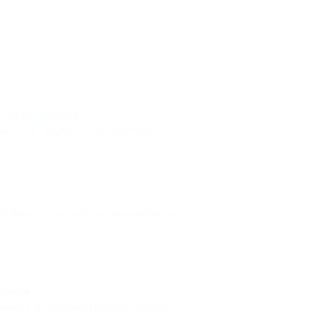
чат бесплатно
ова можно будет получить бесплатно.
кей
л министр спорта России Виталий Мутко.
рт
,
Хоккей
,
"Формула-1"
,
Курорты
щиков
ьщиков, и в основном это были жители