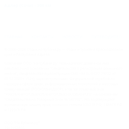
Адлер (Сочи) - 306 км
ГЛАВНАЯ
КОНТАКТЫ
НОВОСТИ
ПУТЕВОДИТЕЛЬ
© 2006–2026 Отдых.на Кубани.ру — отдых и туризм в Краснодарском
крае и Республике Адыгея.
Компании ООО "На Кубани.ру" принадлежит доменное имя
nakubani.ru на основании "Свидетельства о регистрации доменного
имени", свидетельство о регистрации СМИ –Эл № ФС77-79732 от
07.12.2020 г. (12+), зарегистрировано Федеральной службой по
надзору в сфере связи, информационных технологий и массовых
коммуникаций (РОСКОМНАДЗОР), а так же товарный знак
"НАКУБАНИ ОТДЫХ КУБАНИ ОТДЫХ.НА КУБАНИ.РУ" на основании
"Свидетельства на Товарный Знак № 547792". Это подтверждает
юридическую защиту прав, согласно статьям 1252 ГК РФ, 1484 ГК РФ
и 1229 ГК РФ.
ООО "На Кубани.ру"
2312157635