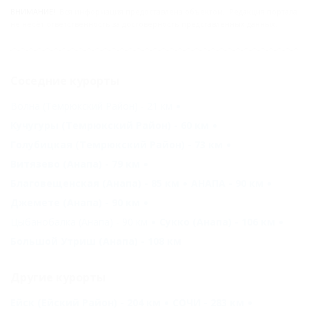
ВНИМАНИЕ!
Вся информация предоставлена объектом. Редакция портала
не несёт ответственность за достоверность представленных данных.
Соседние курорты
Волна (Темрюкский Район) - 21 км
Кучугуры (Темрюкский Район) - 60 км
Голубицкая (Темрюкский Район) - 73 км
Витязево (Анапа) - 79 км
Благовещенская (Анапа) - 85 км
АНАПА - 90 км
Джемете (Анапа) - 90 км
Цыбанобалка (Анапа) - 90 км
Сукко (Анапа) - 106 км
Большой Утриш (Анапа) - 108 км
Другие курорты
Ейск (Ейский Район) - 204 км
СОЧИ - 283 км