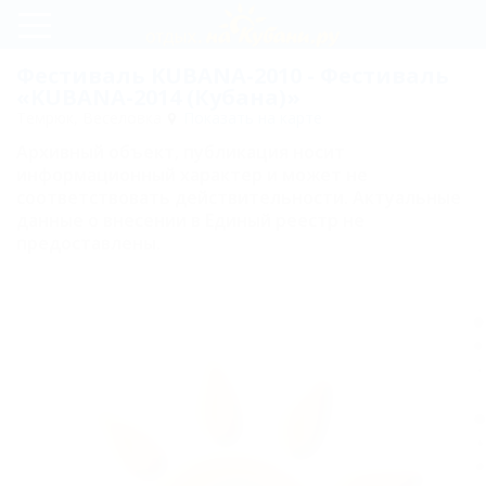
Регистрация
Фестиваль KUBANA-2010 - Фестиваль
«KUBANA-2014 (Кубана)»
Вход
Темрюк, Веселовка
Показать на карте
Архивный объект, публикация носит
KUBANA-
информационный характер и может не
2014
соответствовать действительности. Актуальные
данные о внесении в Единый реестр не
(Кубана)
предоставлены.
Фестиваль
KUBANA-
В
2014
K
Фестиваль
п
с
KUBANA-
м
2013
г
о
Фестиваль