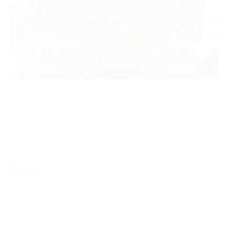
KUBANA-
2012
Фестиваль
KUBANA-
2010
Участники
В этом разделе представлены ТОЛЬКО
Цены
официальные автобусные туры на KUBANA-2010.
Автобусный
Организаторы ТОЛЬКО указанных туров
уполномочены предлагать эту услугу от имени
тур
фестиваля.
Проживание
Москва.
Тур включает в себя билеты на автобус –
Организаторы
Москва-Kubana-Москва + входной билет на 3 дня
фестиваля. Самый удобный и экономичный способ
Фестиваль
добраться до фестиваля!!! Комфортабельный
KUBANA-
KUBANA-автобус доставит вас из Москвы прямо на
площадку фестиваля. В течении всей поездки, вас