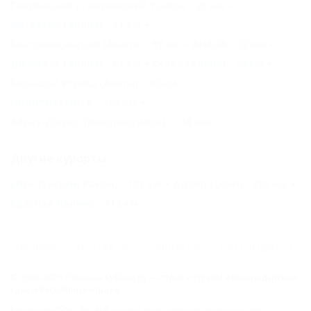
Голубицкая (Темрюкский Район) - 23 км
Витязево (Анапа) - 51 км
Благовещенская (Анапа) - 59 км
АНАПА - 62 км
Джемете (Анапа) - 63 км
Сукко (Анапа) - 78 км
Большой Утриш (Анапа) - 80 км
НОВОРОССИЙСК - 108 км
Абрау-Дюрсо (Новороссийск) - 118 км
Другие курорты
Ейск (Ейский Район) - 183 км
Адлер (Сочи) - 307 км
Красная Поляна - 312 км
ГЛАВНАЯ
КОНТАКТЫ
НОВОСТИ
ПУТЕВОДИТЕЛЬ
© 2006–2026 Отдых.на Кубани.ру — отдых и туризм в Краснодарском
крае и Республике Адыгея.
Компании ООО "На Кубани.ру" принадлежит доменное имя