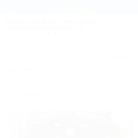
Регистрация
Автобусный тур - Фестиваль
«KUBANA-2014 (Кубана)»
Вход
Темрюк, Веселовка
Показать на карте
Архивный объект, публикация носит
KUBANA-
информационный характер и может не
2014
соответствовать действительности. Актуальные
данные о внесении в Единый реестр не
(Кубана)
предоставлены.
Фестиваль
KUBANA-
2014
ФОТОГАЛЕРЕЯ
Фестиваль
KUBANA-
2013
Фестиваль