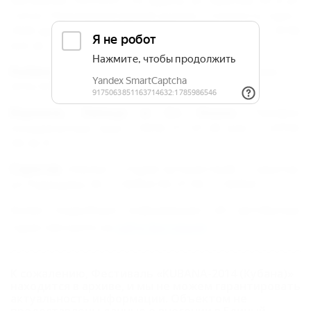
Гогол, 74 (кооперативный рынок). Стоимость тура –
2500 руб. Справки по тел: +7 (905) 43 88 409, +7 (918)
623 42 15, e-mail: bspromo@yandex.ru
Рыбинск и Ярославль.
Телефон для справок: +7
(915) 978-19-47.
Воронеж, Липецк и Ст. Оскол.
Телефон
координатора тура: + (904) 211-01-45 или +7 (4732)
58-42-9.
Саратов.
«Siesta» – студия путешествий, г. Саратов,
ул. Радищева, 50, +7 (8452) 90-27-90, +7 (8452)
Более подробную информацию об автобусных
турах смотрите на
сайте фестиваля
.
К сожалению, Фестиваль «KUBANA-2014 (Кубана)»
находится в архиве, и мы не можем гарантировать
актуальность информации. Объектом не
предоставлены данные о внесении в Единый