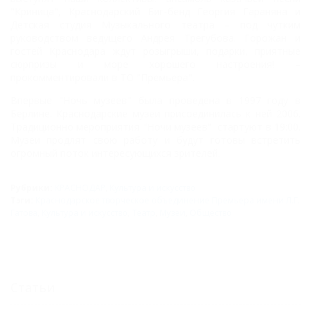
"Криница", Краснодарский Биг-бенд Георгия Гараняна и
Детская студия Музыкального театра – под чутким
руководством ведущего Андрея Трегубова. Горожан и
гостей Краснодара ждут розыгрыши, подарки, приятные
сюрпризы и море хорошего настроения! –
прокомментировали в ТО "Премьера".
Впервые "Ночь музеев" была проведена в 1997 году в
Берлине. Краснодарские музеи присоединилась к ней 2006.
Традиционно мероприятия "Ночи музеев" стартуют в 19:00.
Музеи продлят свою работу и будут готовы встретить
огромный поток интересующихся зрителей.
Рубрики:
КРАСНОДАР
,
Культура и искусство
Тэги:
Краснодарское творческое объединение Премьера имени Л.Г.
Гатова
,
Культура и искусство
,
Театр
,
Музеи
,
Общество
Статьи