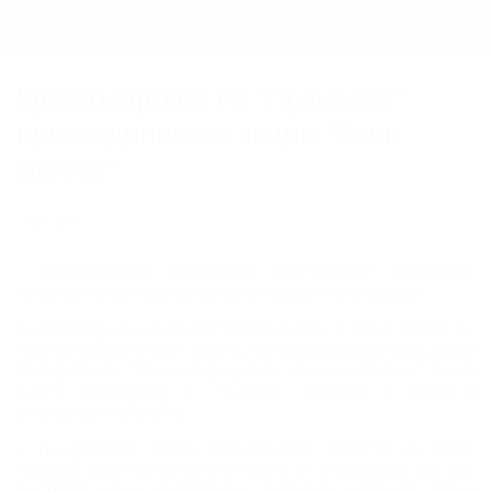
Регистрация
Краснодарское ТО "Премьера"
Вход
присоединится к акции "Ночь
музеев"
15.05.2015
Краснодарское Творческое объединение "Премьера"
присоединится к международной акции "Ночь музеев".
B 2015 году эта акция состоится в ночь с 16 на 17 мая. Ее
главной темой станет строчка из произведения Александра
Твардовского: "Мы за Родину пали, но она – спасена". Акция
будет приурочена к 70-летию Победы в Великой
Отечественной войне.
– На площади перед Музыкальным театром на улице
Красной будет установлена сцена, и специально для вас
выступят наши коллективы: ансамбль казачьей песни