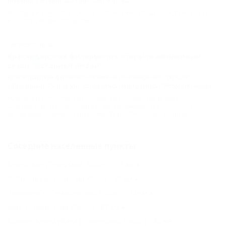
инженера и генерала Николая Петрова.
Культура и искусство
,
Шепси
,
достопримечательности
,
Культура и
искусство
,
Музеи
,
Общество
04.10.2013 10:54
Краснодарская филармония открыла юбилейный
сезон "Историей любви"
Краснодарская филармония имени Пономаренко открыла
юбилейный, 75-й сезон, концертной программой "История любви".
Культура и искусство
,
Краснодар
,
Краснодарская краевая
Филармония (концертный зал им. Пономаренко)
,
Юбилеи и
праздники
,
Культура и искусство
,
Театр
,
Общество
,
Концерт
Соседние населенные пункты
Северская (Северский Район) - 34 км
Пятигорская (Горячий Ключ) - 70 км
Тимашевск (Тимашевский Район) - 72 км
Абинск (Абинский Район) - 81 км
Славянск-на-Кубани (Славянский Район) - 83 км