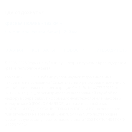
Где отдохнуть?
Красная Поляна - 182 км
Должанская (Ейский Район) - 200 км
ГЛАВНАЯ
КОНТАКТЫ
НОВОСТИ
ПУТЕВОДИТЕЛЬ
© 2006–2026 Отдых.на Кубани.ру — отдых и туризм в Краснодарском
крае и Республике Адыгея.
Компании ООО "На Кубани.ру" принадлежит доменное имя
nakubani.ru на основании "Свидетельства о регистрации доменного
имени", свидетельство о регистрации СМИ –Эл № ФС77-79732 от
07.12.2020 г. (12+), зарегистрировано Федеральной службой по
надзору в сфере связи, информационных технологий и массовых
коммуникаций (РОСКОМНАДЗОР), а так же товарный знак
"НАКУБАНИ ОТДЫХ КУБАНИ ОТДЫХ.НА КУБАНИ.РУ" на основании
"Свидетельства на Товарный Знак № 547792". Это подтверждает
юридическую защиту прав, согласно статьям 1252 ГК РФ, 1484 ГК РФ
и 1229 ГК РФ.