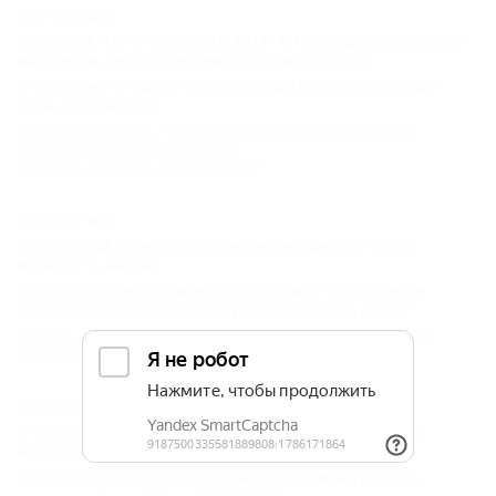
03.11.2015 08:42
В рамках "Ночи искусств 2015" в Геленджике устроят
выставки, инсталляции и мастер-классы
В Геленджике сегодня, 3 ноября, пройдет всероссийская акция
«Ночь искусств 2015».
Культура и искусство
,
ГЕЛЕНДЖИК
,
Геленджикский историко-
краеведческий музей
,
Культура и
искусство
,
Общество
,
Музеи
,
Концерт
15.05.2013 10:32
Рыцарский турнир организуют в рамках "Ночи
музеев" в Анапе
В рамках VII Кубанского музейного фестиваля 18 мая в Анапе
состоится Международная культурная акция "Ночь музеев".
Культура и искусство
,
АНАПА
,
Фестивали и события
,
Культура и
искусство
,
Музеи
,
История
,
Общество
17.07.2013 14:51
В Туапсинском районе откроют музей генерала
Николая Петрова
В селе Шепси Туапсинского района откроют музей русского