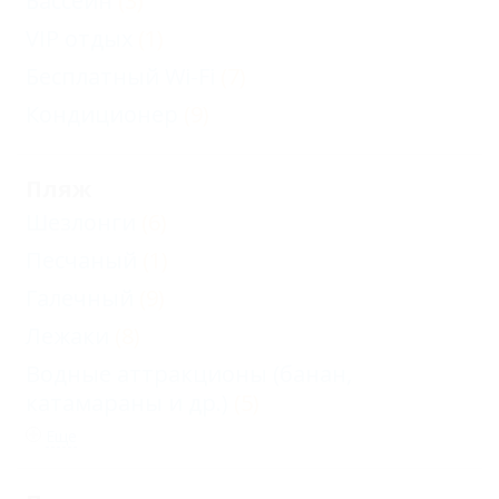
Бассейн
(3)
VIP отдых
(1)
Бесплатный Wi-Fi
(7)
Кондиционер
(9)
Пляж
Шезлонги
(6)
Песчаный
(1)
Галечный
(9)
Лежаки
(8)
Водные аттракционы (банан,
катамараны и др.)
(5)
Еще