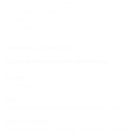
до ж/д вокзала: 5 км - Адлер
до курортного парка: 1 км
до моря: 200 м
до пляжа: 150 м
до центра: 30 км - г. Сочи
Удаленность от моря: 150 м
УДОБСТВА ОТЕЛЯ «ЛАЗУРЬ КУРОРТНЫЙ»
Питание
Без питания.
Пляж
Городской галечный пляж в 200 метрах от отеля.
Удобства и сервис
Бесплатный доступ в Интернет, парковка, столовая