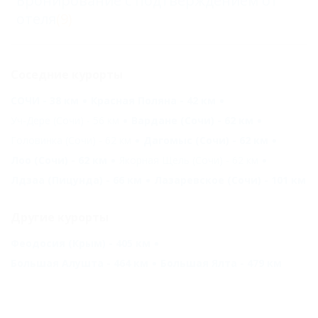
Бронирование с подтверждением от
отеля
(9)
Соседние курорты
СОЧИ - 38 км
Красная Поляна - 42 км
Уч-Дере (Сочи) - 56 км
Вардане (Сочи) - 62 км
Головинка (Сочи) - 62 км
Дагомыс (Сочи) - 62 км
Лоо (Сочи) - 62 км
Якорная Щель (Сочи) - 62 км
Лдзаа (Пицунда) - 66 км
Лазаревское (Сочи) - 101 км
Другие курорты
Феодосия (Крым) - 405 км
Большая Алушта - 464 км
Большая Ялта - 479 км