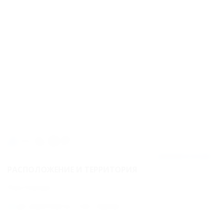
150м
Добавить отзыв
РАСПОЛОЖЕНИЕ И ТЕРРИТОРИЯ
Расстояние:
до аэропорта: 7 км - Адлер