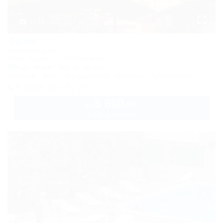
с балконом
1 / 13
Стандарт
ЭрЭм
двухместный
Гостевой дом
Сочи, Адлер, ул. Прибрежная, 23
Стандарт
30м до моря
6км до центра
Питание
Wi-Fi
Кондиционер
Бассейн
Автостоянка
двухместный с
8 (800) 101-51-79
балконом
5 600
руб.
от
Стандартный
2 взр. в августе
трехместный
Стандарт
трехместный с
балконом
Стандартный
четырехместный