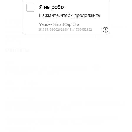
К сожалению, Отель «Лазурь Курортный»
находится в архиве, и мы не можем гарантировать
актуальность информации. Объектом не
предоставлены данные о внесении в Единый
реестр.
Контакты
Адрес:
Сочи, Адлер, ул. Просвещения, 188
Показать на карте
Адрес в Интернете:
https://otdih.nakubani.ru/lazur-kurortnyiy/
Почтовый адрес:
Краснодарский край, г. Сочи, Адлерский р-н,
ул. Просвещения, д. 188
Номер реестровой записи: С232024020590
Тип объекта: Гостиница, Статус: Приостановлен.
Информация из
Единого реестра
.