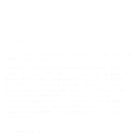
ГЛАВНАЯ
КОНТАКТЫ
НОВОСТИ
ПУТЕВОДИТЕЛЬ
© 2006–2026 Отдых.на Кубани.ру — отдых и туризм в Краснодарском
крае и Республике Адыгея.
Компании ООО "На Кубани.ру" принадлежит доменное имя
nakubani.ru на основании "Свидетельства о регистрации доменного
имени", свидетельство о регистрации СМИ –Эл № ФС77-79732 от
07.12.2020 г. (12+), зарегистрировано Федеральной службой по
надзору в сфере связи, информационных технологий и массовых
коммуникаций (РОСКОМНАДЗОР), а так же товарный знак
"НАКУБАНИ ОТДЫХ КУБАНИ ОТДЫХ.НА КУБАНИ.РУ" на основании
"Свидетельства на Товарный Знак № 547792". Это подтверждает
юридическую защиту прав, согласно статьям 1252 ГК РФ, 1484 ГК РФ
и 1229 ГК РФ.
ООО "На Кубани.ру"
2312157635