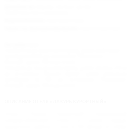
Документы :
Ваучер, паспорт; детям -
свидетельство о рождении.
Водоснабжение :
Круглосуточное.
Характер функционирования :
Круглогодичный.
Как добраться:
Самолетом до аэропорта Адлер, далее рейсовым
автобусом №105 до остановки "Пансионат
Южный", далее 720 м до отеля.
Поездом до ж/д вокзала Адлер, далее пройти 210 м
до остановки "Вокзал Адлер", далее рейсовым
автобусом №105 до остановки "Пансионат
Южный",
далее 720 м до отеля.
ОПИСАНИЕ ОТЕЛЯ «ЛАЗУРЬ КУРОРТНЫЙ»
Отель "Лазурь Курортный" современный
комфортабельный отель в самом сердце
курортного района г. Сочи в 150 метрах от пляжа