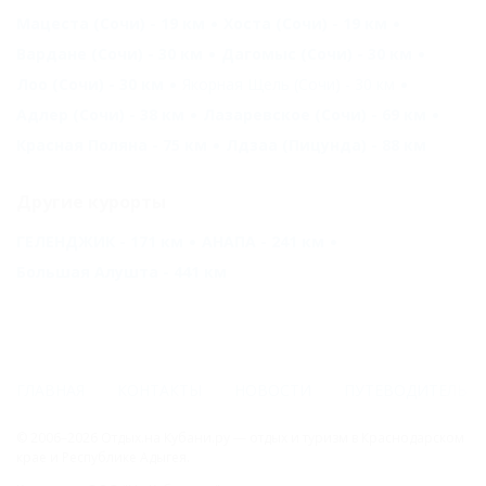
Мацеста (Сочи) - 19 км
Хоста (Сочи) - 19 км
Вардане (Сочи) - 30 км
Дагомыс (Сочи) - 30 км
Лоо (Сочи) - 30 км
Якорная Щель (Сочи) - 30 км
Адлер (Сочи) - 38 км
Лазаревское (Сочи) - 69 км
Красная Поляна - 75 км
Лдзаа (Пицунда) - 88 км
Другие курорты
ГЕЛЕНДЖИК - 171 км
АНАПА - 241 км
Большая Алушта - 441 км
ГЛАВНАЯ
КОНТАКТЫ
НОВОСТИ
ПУТЕВОДИТЕЛЬ
© 2006–2026 Отдых.на Кубани.ру — отдых и туризм в Краснодарском
крае и Республике Адыгея.