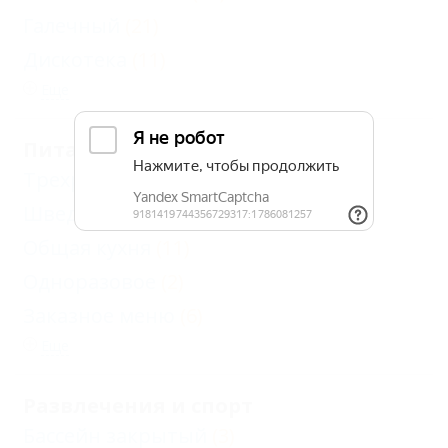
Галечный
(21)
Дискотека
(11)
Еще
Питание
Трехразовое
(3)
Шведский стол
(1)
Общая кухня
(11)
Одноразовое
(2)
Заказное меню
(6)
Еще
Развлечения и спорт
Бассейн закрытый
(3)