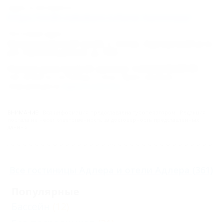
Адрес в Интернете:
https://otdih.nakubani.ru/lazur-kurortnyiy/
Почтовый адрес:
Краснодарский край, г. Сочи, Адлерский р-н,
ул. Просвещения, д. 188
Номер реестровой записи: С232024020590
Тип объекта: Гостиница, Статус: Приостановлен.
Информация из
Единого реестра
.
ВНИМАНИЕ!
Вся информация предоставлена туроператором. Редакция
портала не несёт ответственность за достоверность представленных
данных.
Все
гостиницы Адлера
и
отели Адлера
(361)
Популярные
Бассейн
(12)