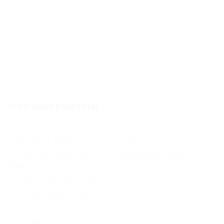
с балконом
Стандарт
двухместный
Стандарт
двухместный с
балконом
ОПИСАНИЕ КОМНАТЫ
Стандартный
В номере:
трехместный
балкон с мебелью и сушилкой;
Стандарт
кровати односпальные /одна двуспальная
трехместный с
кровать;
балконом
прикроватные тумбочки;
Стандартный
столик туалетный;
четырехместный
стул;
шкаф;