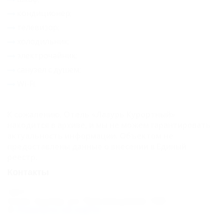
Студия
кондиционер;
двухместная
телевизор;
Карта
холодильник;
Отзывы
электрочайник;
санузел с душем;
Wi-Fi.
К сожалению, Отель «Лазурь Курортный»
находится в архиве, и мы не можем гарантировать
актуальность информации. Объектом не
предоставлены данные о внесении в Единый
реестр.
Контакты
Адрес:
Сочи, Адлер, ул. Просвещения, 188
Показать на карте