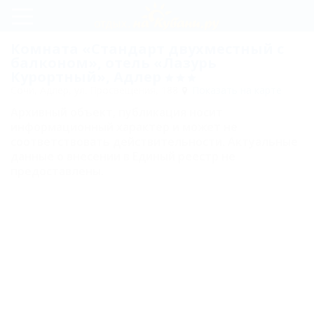
Регистрация
Комната «Стандарт двухместный с
балконом», отель «Лазурь
Вход
Курортный», Адлер
Сочи, Адлер, ул. Просвещения, 188
Показать на карте
Лазурь
Архивный объект, публикация носит
Курортный
информационный характер и может не
соответствовать действительности. Актуальные
Комнаты
данные о внесении в Единый реестр не
предоставлены.
Люкс
двухкомнатный
двухместный с
балконом
Семейный
двухкомнатный
четырехместный