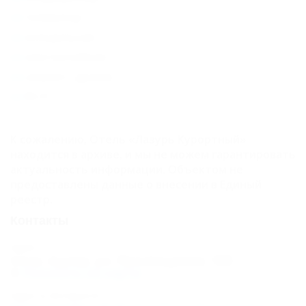
Студия
телевизор;
двухместная
холодильник;
Карта
электрочайник;
Отзывы
санузел с душем;
Wi-Fi.
К сожалению, Отель «Лазурь Курортный»
находится в архиве, и мы не можем гарантировать
актуальность информации. Объектом не
предоставлены данные о внесении в Единый
реестр.
Контакты
Адрес:
Сочи, Адлер, ул. Просвещения, 188
Показать на карте
Адрес в Интернете: