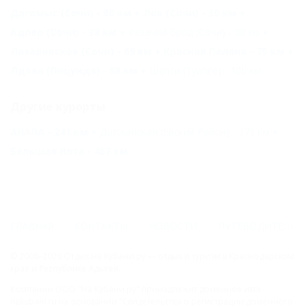
Дагомыс (Сочи) - 30 км
Лоо (Сочи) - 30 км
Адлер (Сочи) - 38 км
Казачий брод (Сочи) - 38 км
Лазаревское (Сочи) - 69 км
Красная Поляна - 75 км
Лдзаа (Пицунда) - 88 км
Шепси (Туапсе) - 100 км
Другие курорты
АНАПА - 241 км
Должанская (Ейский Район) - 371 км
Большая Ялта - 457 км
ГЛАВНАЯ
КОНТАКТЫ
НОВОСТИ
ПУТЕВОДИТЕЛЬ
© 2006–2026 Отдых.на Кубани.ру — отдых и туризм в Краснодарском
крае и Республике Адыгея.
Компании ООО "На Кубани.ру" принадлежит доменное имя
nakubani.ru на основании "Свидетельства о регистрации доменного