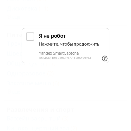
Дискотека
(11)
Еще
Питание
Трехразовое
(3)
Шведский стол
(1)
Общая кухня
(11)
Одноразовое
(2)
Заказное меню
(6)
Еще
Развлечения и спорт
Бассейн закрытый
(3)
Киноконцертный зал
(2)