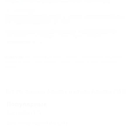
https://otdih.nakubani.ru/lazur-kurortnyiy/
Почтовый адрес:
Краснодарский край, г. Сочи, Адлерский р-н,
ул. Просвещения, д. 188
Номер реестровой записи: С232024020590
Тип объекта: Гостиница, Статус: Приостановлен.
Информация из
Единого реестра
.
ВНИМАНИЕ!
Вся информация предоставлена туроператором. Редакция
портала не несёт ответственность за достоверность представленных
данных.
Все
гостиницы Адлера
и
отели Адлера
(361)
Популярные
Бассейн
(12)
Без посредников
(21)