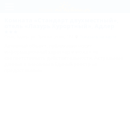
Регистрация
Комната «Стандарт двухместный»,
отель «Лазурь Курортный», Адлер
Вход
Сочи, Адлер, ул. Просвещения, 188
Показать на карте
Лазурь
Архивный объект, публикация носит
Курортный
информационный характер и может не
соответствовать действительности. Актуальные
Комнаты
данные о внесении в Единый реестр не
предоставлены.
Люкс
двухкомнатный
двухместный с
балконом
Семейный
двухкомнатный
четырехместный