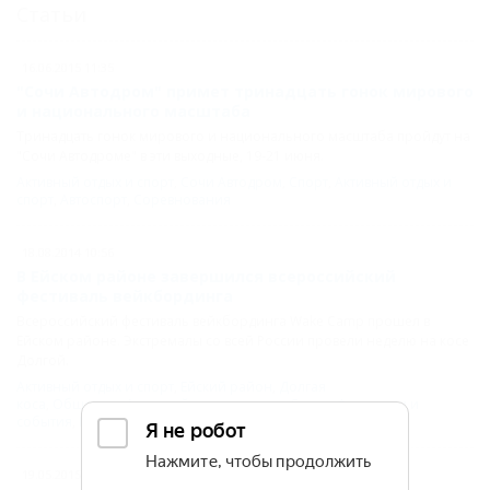
Статьи
16.06.2015 11:35
"Сочи Автодром" примет тринадцать гонок мирового
и национального масштаба
Тринадцать гонок мирового и национального масштаба пройдут на
"Сочи Автодроме" в эти выходные, 19-21 июня.
Активный отдых и спорт
,
Сочи Автодром
,
Спорт
,
Активный отдых и
спорт
,
Автоспорт
,
Соревнования
18.08.2014 10:56
В Ейском районе завершился всероссийский
фестиваль вейкбординга
Всероссийский фестиваль вейкбординга Wake Camp прошел в
Ейском районе. Экстремалы со всей России провели неделю на косе
Долгой.
Активный отдых и спорт
,
Ейский район
,
Долгая
коса
,
Общество
,
Активный отдых и спорт
,
Спорт
,
Фестивали и
события
,
Вейкбординг
19.05.2015 10:02