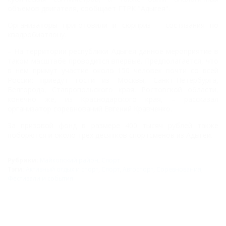
объемов двигателя, сообщает ГТРК "Адыгея".
Организаторы приготовили и сюрприз – состязания по
квадробиатлону.
– На территории республики Адыгея данное мероприятие в
таком масштабе проводится впервые. Предполагается, что
в нем примут участие около 150 человек почти со всей
России: приедут гости из Москвы, Санкт-Петербурга,
Белгорода, Ставропольского края, Ростовской области,
конечно же, из Краснодарского края, – рассказал
организатор соревнований Евгений Кравченко.
За призовой фонд в размере 400 тысяч рублей также
поборются и около трех десятков спортсменов из Адыгеи.
Рубрики:
Майкопский район
,
Спорт
Тэги:
Активный отдых и спорт
,
Спорт
,
Автоспорт
,
Соревнования
,
Фестивали и события