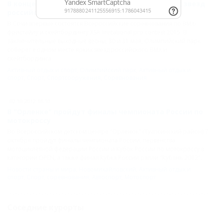
В конце мая Олимпийский парк соберет ярких звезд
российского BMX и скейтбординга
В Сочи впервые состоятся Всероссийские соревнования по BMX-
фристайлу и скейтбордингу XSA Invitational pro contest 2015. В
заключительные выходные весны, 30 и 31 мая, Олимпийский парк
соберет в одном месте ярких звезд российского BMX и
скейтбординга.
Активный отдых и спорт
,
Олимпийский парк
,
Активный отдых и
спорт
,
Спорт
,
Спортсооружения
,
Соревнования
02.10.2012 16:10
В "Орленке" пройдут финалы чемпионата России по
мотокроссу
Во Всероссийском детском центре "Орленок" (Туапсинский район) 7
октября пройдут финалы чемпионата России, первенства
мотоциклетной федерации России и Кубок России по мотокроссу в
категории OPEN, а также финал Кубка России ралли "Кубань 2012".
Новости страны и мира
,
Новомихайловский
,
Активный отдых и
спорт
,
Спорт
,
соревнования
,
Автоспорт
,
Мотоспорт
Соседние курорты