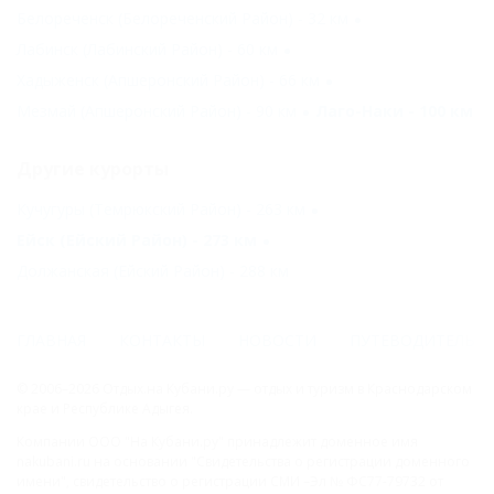
Белореченск (Белореченский Район) - 32 км
Лабинск (Лабинский Район) - 60 км
Хадыженск (Апшеронский Район) - 66 км
Мезмай (Апшеронский Район) - 90 км
Лаго-Наки - 100 км
Другие курорты
Кучугуры (Темрюкский Район) - 263 км
Ейск (Ейский Район) - 273 км
Должанская (Ейский Район) - 288 км
ГЛАВНАЯ
КОНТАКТЫ
НОВОСТИ
ПУТЕВОДИТЕЛЬ
© 2006–2026 Отдых.на Кубани.ру — отдых и туризм в Краснодарском
крае и Республике Адыгея.
Компании ООО "На Кубани.ру" принадлежит доменное имя
nakubani.ru на основании "Свидетельства о регистрации доменного
имени", свидетельство о регистрации СМИ –Эл № ФС77-79732 от