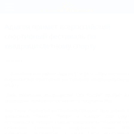
Регистрация
Адыгея примет всероссийский
Вход
спортивный фестиваль по
квадроциклетному спорту
14.10.2015
В Майкопском районе Адыгеи 17 и 18 октября состоится
всероссийский спортивный фестиваль по квадроциклетному
спорту.
"День любителей квадроциклов Юга России" пройдет на
территории термального комплекса "Кедровый бор".
Участники соревнований продемонстрируют свои умения в
дисциплинах "Триал", "Трофи" и "Кантри". Они будут
состязаться в четырех классах: квадроциклы объемом 650
кубических сантиметров, квадроциклы свыше 650
кубических сантиметров, а также багги аналогичных