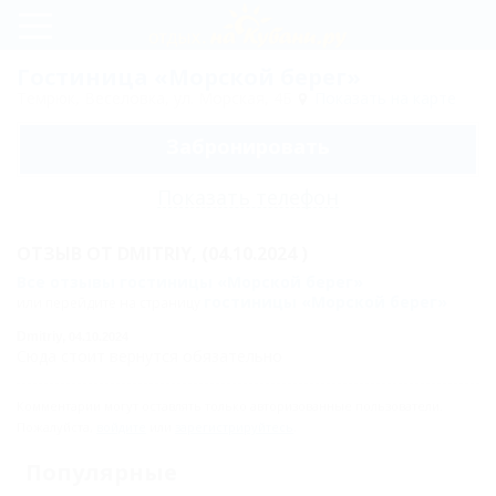
Регистрация
Гостиница «Морской берег»
Темрюк, Веселовка, ул. Морская, 4Б
Показать на карте
Вход
Забронировать
Морской
берег
Показать телефон
Цены
ОТЗЫВ ОТ
DMITRIY,
(04.10.2024 )
Номера
Все отзывы гостиницы «Морской берег»
гостиницы «Морской берег»
или перейдите на страницу
Стандарт
Dmitriy,
04.10.2024
Сюда стоит вернутся обязательно
Люкс
Стандарт
Комментарии могут оставлять только авторизованные пользователи.
Пожалуйста,
+ №1
войдите
или
зарегистрируйтесь
.
Стандарт
Популярные