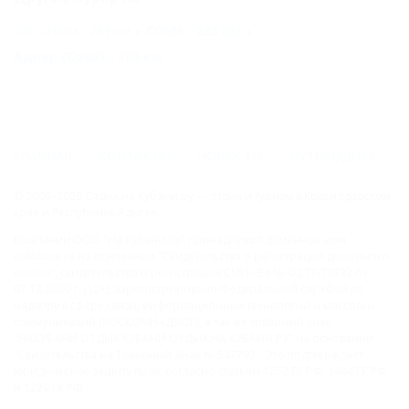
Лаго-Наки - 269 км
СОЧИ - 283 км
Адлер (Сочи) - 306 км
ГЛАВНАЯ
КОНТАКТЫ
НОВОСТИ
ПУТЕВОДИТЕЛЬ
© 2006–2026 Отдых.на Кубани.ру — отдых и туризм в Краснодарском
крае и Республике Адыгея.
Компании ООО "На Кубани.ру" принадлежит доменное имя
nakubani.ru на основании "Свидетельства о регистрации доменного
имени", свидетельство о регистрации СМИ –Эл № ФС77-79732 от
07.12.2020 г. (12+), зарегистрировано Федеральной службой по
надзору в сфере связи, информационных технологий и массовых
коммуникаций (РОСКОМНАДЗОР), а так же товарный знак
"НАКУБАНИ ОТДЫХ КУБАНИ ОТДЫХ.НА КУБАНИ.РУ" на основании
"Свидетельства на Товарный Знак № 547792". Это подтверждает
юридическую защиту прав, согласно статьям 1252 ГК РФ, 1484 ГК РФ
и 1229 ГК РФ.