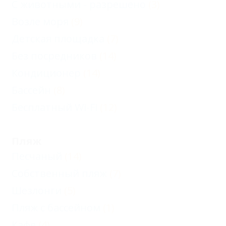
С животными - разрешено
+ №2
(3)
Стандарт
Возле моря
(9)
+ №4
Детская площадка
(7)
Карта
Без посредников
(14)
Кондиционер
(14)
Отзывы
Бассейн
(8)
Фото
Бесплатный Wi-Fi
(12)
Пляж
Песчаный
(14)
Собственный пляж
(7)
Шезлонги
(5)
Пляж с бассейном
(1)
Кафе
(4)