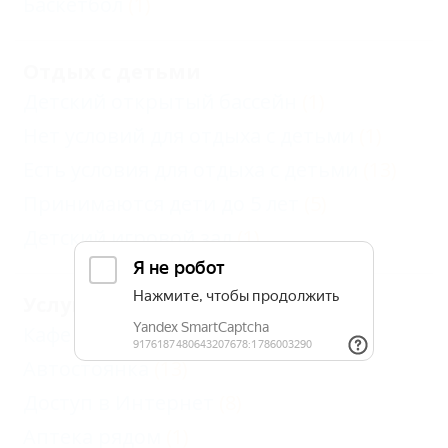
Баскетбол
(1)
Отдых с детьми
Детский открытый бассейн
(1)
Нет условий для отдыха с детьми
(1)
Есть условия для отдыха с детьми
(13)
Принимаются дети до 5 лет
(5)
Детский игровой зал
(1)
Услуги
Кафе при отеле
(1)
Автостоянка
(13)
Доступ в Интернет
(8)
Аптека рядом
(1)