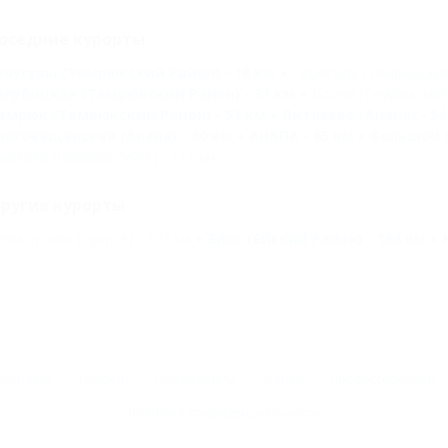
оседние курорты
учугуры (Темрюкский Район) - 18 км
Пересыпь (Темрюкский 
олубицкая (Темрюкский Район) - 31 км
Волна (Темрюкский 
емрюк (Темрюкский Район) - 51 км
Витязево (Анапа) - 54
лаговещенская (Анапа) - 60 км
АНАПА - 65 км
Большой У
ысхако (Новороссийск) - 111 км
ругие курорты
ермонтово (Туапсе) - 177 км
Ейск (Ейский Район) - 184 км
Контакты
Новости
Путеводитель
Форум
Профессионалам
Политика конфиденциальности