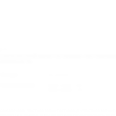
963м
СЛУГИ ЧАСТНОЙ МИНИ-ГОСТИНИЦЫ «ЧАСТНАЯ МИН
АБЕРЕЖНАЯ 79»
Питание
Без питания
Расчетное время
Время заезда: 14:00
Время выезда: 12:00
 сожалению, Частная мини-гостиница «Частная мини-г
аходится в архиве, и мы не можем гарантировать акт