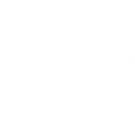
С
К
Г
Т
Б
М
Д
Л
Главная