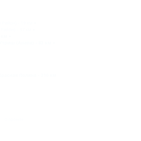
Район) - 19 км
Район) - 37 км
 км
триш (Анапа) - 83 км
Красная Поляна - 316 км
О проекте