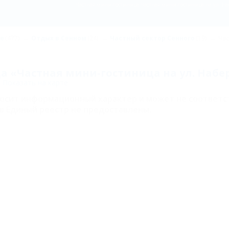
Частная мини-гостиница Частная мини-гостиница на ул. На
не
(477)
Отдых в Сенном
(24)
Частный сектор Сенного
(19)
Час
а «Частная мини-гостиница на ул. Набе
Показать на карте
носит информационный характер и может не соответс
в Единый реестр не предоставлены.