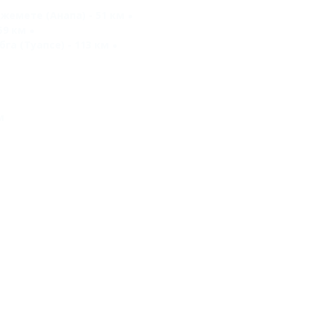
жемете (Анапа) - 51 км
59 км
га (Туапсе) - 113 км
м