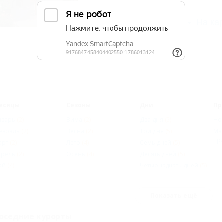
Описание
Фотографии
На ка
есяцы
Сезоны
Дни
Пр
нварь
(2)
Зима
(2)
Два дня
(5)
Но
евраль
(2)
Весна
(2)
Три дня
(5)
Ма
пр
арт
(2)
Лето
(4)
Семь дней
(5)
прель
(2)
Осень
(4)
Десять дней
(5)
ай
(4)
Четырнадцать дней
(5)
Показать ещё
оседние курорты