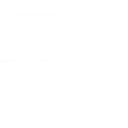
рте
Показать телефон
Архив
аздники
Гости
вый год
(2)
На двоих
(4)
йские
На троих
(4)
аздники
(2)