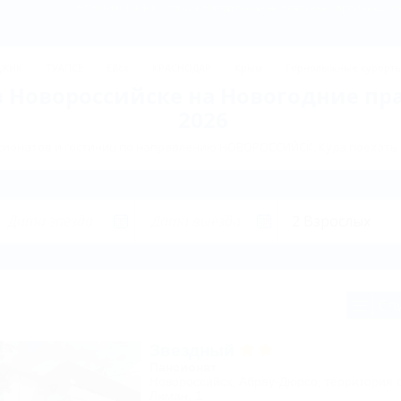
НОВОРОССИЙСК: Отдых в Новороссийске на Новогодние праздники 2026
ДЖИК
ТУАПСЕ
Ейск
КРАСНОДАР
Крым
Горнолыжные курорт
 Новороссийске на Новогодние п
2026
сионатов и гостиниц по направлению НОВОРОССИЙСК. Куда поехать 
Сп
Звездный
Пансионат
Новороссийск, Абрау-Дюрсо, территория 
Лиман, 1