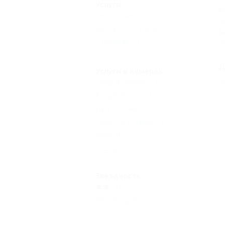
Услуги
Г
Автостоянка
(3)
Ц
Доступ в Интернет
(3)
Б
Столовая
(1)
П
Д
Услуги в номерах
Сейф в номере
(1)
С
Кондиционер
(2)
Душ в номере
(3)
Туалет в номере
(4)
Балкон
(1)
Еще
Звездность
(1)
Без звезд
(3)