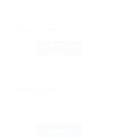
Автостоянка
рте
Показать телефон
4 000
руб.
от
2 взр. в августе
рте
Показать телефон
ссийска
Подробнее
8