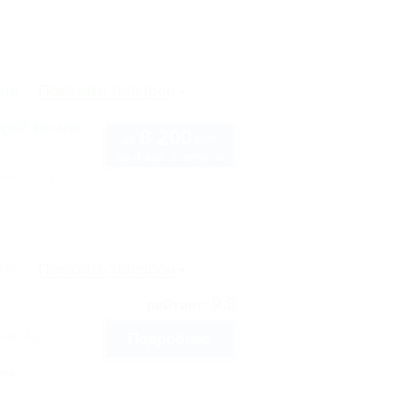
рте
Показать телефон
дой возле
8 200
руб.
от
до 4 взр. в августе
ская, 6/1
рте
Показать телефон
9.8
рейтинг:
ича, 4Д
Подробнее
нка