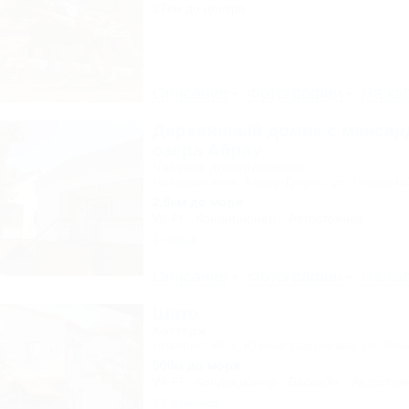
27км до центра
Описание
Фотографии
На ка
Деревянный домик с мансар
озера Абрау
Частное домовладение
Новороссийск, Абрау-Дюрсо, ул. Первомай
2,6км до моря
Wi-Fi
Кондиционер
Автостоянка
1 отзыв
Описание
Фотографии
На ка
Шато
Коттедж
Новороссийск, Южная Озереевка, ул. Иль
500м до моря
Wi-Fi
Кондиционер
Бассейн
Автостоя
17 отзывов