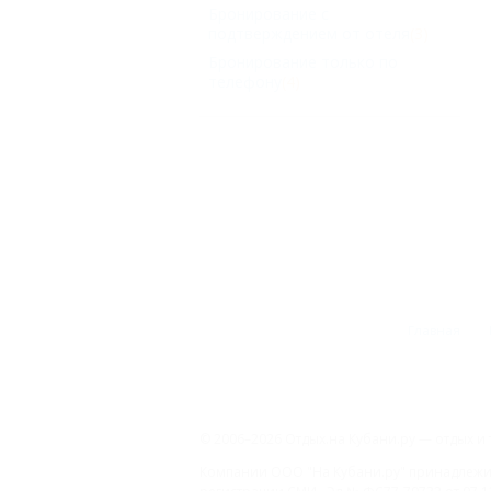
Бронирование с
подтверждением от отеля
(3)
Бронирование только по
телефону
(4)
Главная
© 2006–2026 Отдых.на Кубани.ру — отдых и 
Компании ООО "На Кубани.ру" принадлежит 