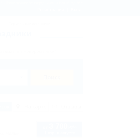
 – бронирование без посредников на Новый год
Регистрация
Вход
ы
Термальные источники
раздники
отдыхать в Новороссийске?
Поиск
исок
На карте
Отзывы
3 700
руб.
от
1 взр. в августе
оз. Малый