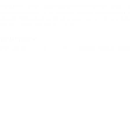
ЕЛЕНДЖИК - 38 км
Дивноморское (Геленджик) - 48 км
Д
ыбанобалка (Анапа) - 51 км
АНАПА - 52 км
Сукко (Анапа) - 
ольшой Утриш (Анапа) - 61 км
Бжид (Туапсе) - 102 км
Джуб
ересыпь (Темрюкский Район) - 117 км
ругие курорты
ОЧИ - 201 км
Хоста (Сочи) - 206 км
Красная Поляна - 232 к