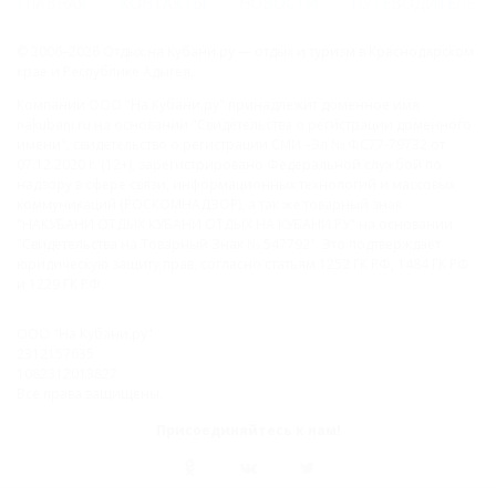
ГЛАВНАЯ
КОНТАКТЫ
НОВОСТИ
ПУТЕВОДИТЕЛЬ
© 2006–2026 Отдых.на Кубани.ру — отдых и туризм в Краснодарском
крае и Республике Адыгея.
Компании ООО "На Кубани.ру" принадлежит доменное имя
nakubani.ru на основании "Свидетельства о регистрации доменного
имени", свидетельство о регистрации СМИ –Эл № ФС77-79732 от
07.12.2020 г. (12+), зарегистрировано Федеральной службой по
надзору в сфере связи, информационных технологий и массовых
коммуникаций (РОСКОМНАДЗОР), а так же товарный знак
"НАКУБАНИ ОТДЫХ КУБАНИ ОТДЫХ.НА КУБАНИ.РУ" на основании
"Свидетельства на Товарный Знак № 547792". Это подтверждает
юридическую защиту прав, согласно статьям 1252 ГК РФ, 1484 ГК РФ
и 1229 ГК РФ.
ООО "На Кубани.ру"
2312157635
1082312013827
Все права защищены.
Присоединяйтесь к нам!