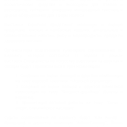
косметические средства и аксессуары для отелей и
ресторанов, кейтеринг, униформа, интерьерный текстиль и
другое оборудование для сферы HoReCa.
Выставка ExpoFood представит молочную и сырную
продукцию, мясные и колбасные изделия, алкогольные и
безалкогольные напитки, рыбу и морепродукты, продукты
здорового питания.
Организаторы подготовили
кулинарное соревнование по
Карвингу, которое состоится
11 апреля
в рамках
выставок
.
Специалисты по искусству вырезания на фруктах и
овощах будут соревноваться в трех номинациях:
Создание из сырых овощей и фруктов композиции
на тему морской тематики: "Морской скульптор";
Создание из сырых овощей и фруктов банкетной
композиции на тему: "Флорист-дизайнер" (букеты и
корзины);
Презентация готовой работы на тему: "Сочи –
спорт, олимпийское наследие".
Судить соревнования по карвингу будут: Жан Ашнер –
бренд-шеф и директор компании "AchnerCatering", Йоэль