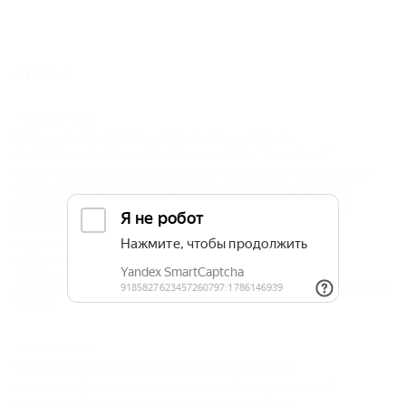
Статьи
15.03.2018 15:00
В Сочи состоятся выставки "Индустрия
Гостеприимства и Развлечений" и "ExpoFood"
С 5 по 7 апреля в Сочи, в Гранд Отель "Жемчужина" состоится XVII
специализированная выставка "Индустрия Гостеприимства и
Развлечений" совместно с XIX выставкой продуктов питания и
напитков "ExpoFood".
Новости туристического бизнеса на Кубани
,
Новости
профессионалам
,
Новости Кубани
,
СОЧИ
,
Сочи-Экспо
ТПП
,
Выставки
,
гастрономический туризм
,
Индустрия
развлечений
,
Отели и гостиницы
,
Отели и гостиницы
,
Туристический
бизнес
09.11.2016 10:00
CongreFest-2016: первый блин не комом!
С 1 по 3 ноября в Сочи состоялся первый международный
CongreFest-2016 гостеприимства, туризма и сервиса.