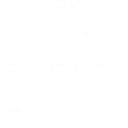
Агам – бренд-шеф компании ГК "Фьюжен Менеджмен",
Оксана Нагорская – шеф-повар SwissotelResortSochiKamelia,
Сергей Мусиенко – шеф-повар ФБГУОС "Русь", Иван
Востриков - шеф-повар компании ГК "Фьюжен
Менеджмент", Петр Марков – шеф-повар компании
ГК
"Фьюжен Менеджмент", Амалия Мартиросян – шеф-повар
ультрамодного ресторана
PLATFORMA. Церемония
награждения начнется 11 апреля в 17:00.
Кроме того, в программу дня включены мастер-классы,
которые пройдут как под открытым небом, так и в здании.
Участники приготовят такие блюда, как: шаньги с творогом,
калитки с лесными ягодами, бейгл с тремя разными
начинками, хлеб и хлебобулочные изделия, ризотто с
курицей и грибами, бифштекс.
Гостей ждут 11-14 апреля с 10:00 до 18:00. Адрес: г. Сочи,
выставочный павильон RIVIERA EVENT HALL Новый
Морпорт, Северный Мол ул. Круизная гавань, 4.
Рубрики:
Сочи
,
Новости Кубани
,
Новости профессионалам
Тэги:
Выставки
,
Туристический бизнес
,
Отели и гостиницы
,
Конкурсы
и победители