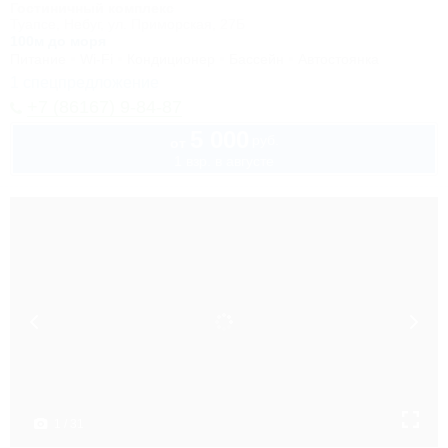
Гостиничный комплекс
Туапсе, Небуг, ул. Приморская, 27Б
100м до моря
Питание
Wi-Fi
Кондиционер
Бассейн
Автостоянка
1 спецпредложение
+7 (86167) 9-84-87
5 000
руб.
от
1 взр. в августе
1 / 31