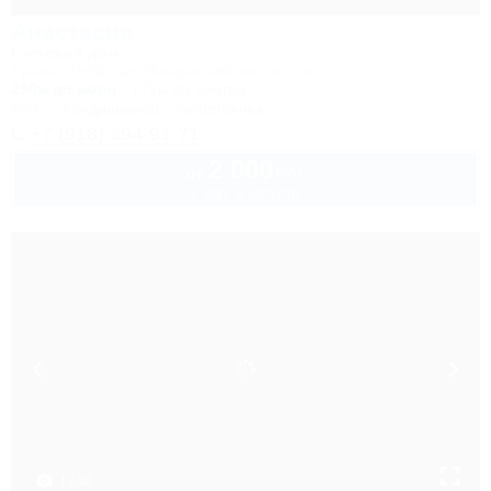
Анастасия
Гостевой дом
Туапсе, Небуг, ул. Новороссийское шоссе, 7
250м до моря
772м до центра
Wi-Fi
Кондиционер
Автостоянка
+7 (918) 394-91-71
2 000
руб.
от
2 взр. в августе
1 / 33