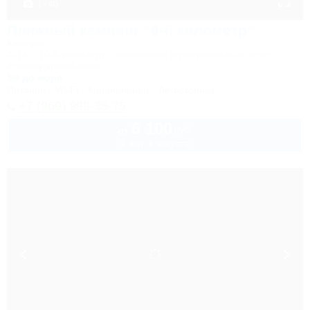
1 / 40
Пляжный кемпинг "9-й километр"
Кемпинг
А-147, 10-й километр, Туапсинский муниципальный округ,
Краснодарский край
5м до моря
Питание
Wi-Fi
Кондиционер
Автостоянка
+7 (969) 999-35-75
6 100
руб.
от
2 взр. в августе