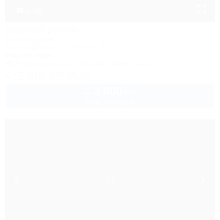
1 / 40
Олений ручей
Гостевой дом
Туапсе, Джубга, ул. Зеленая, 8
600м до моря
Wi-Fi
Кондиционер
Бассейн
Автостоянка
+7 (918) 007-39-09
3 000
руб.
от
2 взр. в августе