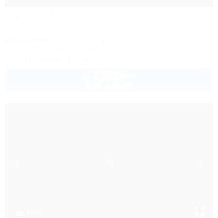
Эдельвейс
Мини-гостиница
Туапсинский район, п. Новомихайловский, ул. Парковая, 6
540м до моря
2,4км до центра
Кондиционер
Бассейн
Автостоянка
+7 (918) 915-43-49
2 500
руб.
от
2 взр. в августе
1 / 59