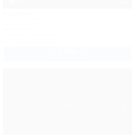
1 / 21
Афалина
Коттеджный комплекс
Туапсе, Бжид, Бухта Инал, 1 участок
50м до моря
Кондиционер
Автостоянка
+7 (988) 488-92-95
3 600
руб.
от
до 3 взр. в августе