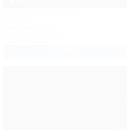
1 / 28
Сфера (бывш. Автомир)
База отдыха
Туапсе, Бухта Инал, Бжид, 5 участок
350м до моря
4км до центра
Wi-Fi
Кондиционер
Автостоянка
+7 (964) 917-11-13
2 500
руб.
от
2 взр. в августе