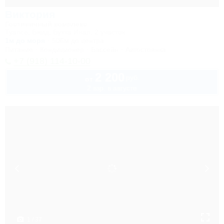
Виктория
Гостиничный комплекс
Туапсе, Бжид, Бухта Инал, 2 участок
1м до моря
506м до центра
Питание
Кондиционер
Бассейн
Автостоянка
+7 (918) 114-10-00
2 200
руб.
от
2 взр. в августе
1 / 37