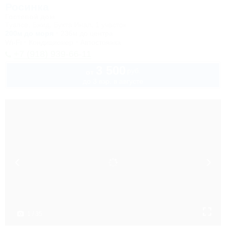
Росинка
Гостевой дом
Туапсе, Бжид, Бухта Инал, 1 участок
200м до моря
236м до центра
Wi-Fi
Кондиционер
Автостоянка
+7 (918) 939-66-11
3 500
руб.
от
до 3 взр. в августе
1 / 35