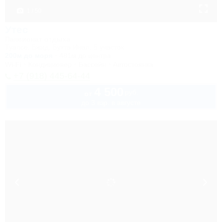
1 / 50
Утес
Пансионат отдыха
Туапсе, Бжид, Бухта Инал, 5 участок
200м до моря
481м до центра
Wi-Fi
Кондиционер
Бассейн
Автостоянка
+7 (918) 445-64-44
4 500
руб.
от
до 3 взр. в августе