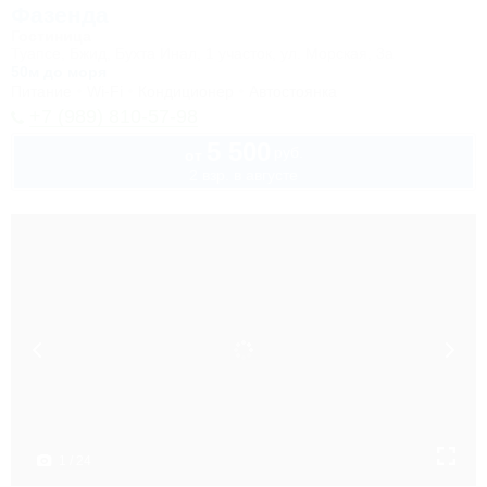
Фазенда
Гостиница
Туапсе, Бжид, Бухта Инал, 1 участок, ул. Морская, 3а
50м до моря
Питание
Wi-Fi
Кондиционер
Автостоянка
+7 (989) 810-57-98
5 500
руб.
от
2 взр. в августе
1 / 24