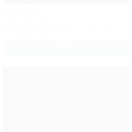
Три сестры
Гостевой дом
Туапсе, Небуг, ул. Приморская, 1а
100м до моря
696м до центра
Питание
Wi-Fi
Кондиционер
Бассейн
Автостоянка
+7 (918) 430-93-39
8 000
руб.
от
до 3 взр. в августе