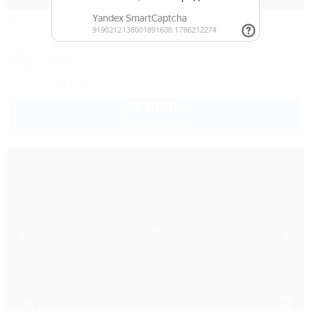
Анастасия
Коттеджный комплекс
Туапсе, Бжид, Бухта Инал, 5 участок
300м до моря
497м до центра
Кондиционер
Автостоянка
+7 (918) 326-23-80
3 000
руб.
от
2 взр. в августе
1 / 9