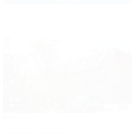
2 взр. в августе
Другие объекты Туапсе
1 / 42
Нефтяник
База отдыха
Туапсе, Бжид, Бухта Инал, 2 участок
270м до моря
200м до центра