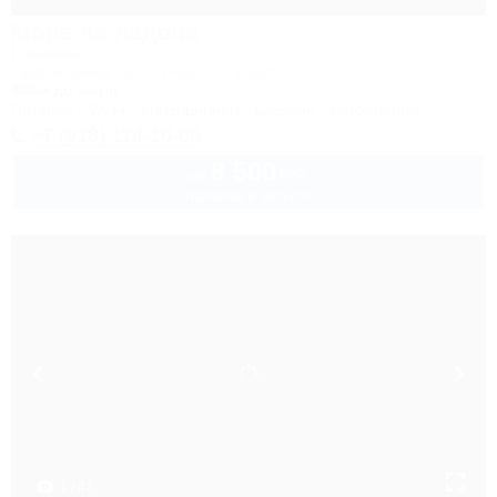
Море на ладони
Глэмпинг
Туапсе, Бжид, бухта Инал, 1-2 участок
400м до моря
Питание
Wi-Fi
Кондиционер
Бассейн
Автостоянка
+7 (918) 114-10-00
8 500
руб.
от
палатка в августе
1 / 47