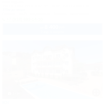
База отдыха
Туапсе, Бжид, Бухта Инал, ул. Горная, 10а (3-й участок)
375м до моря
Питание
Wi-Fi
Кондиционер
Бассейн
Автостоянка
+7 (918) 693-14-10
8 400
руб.
от
2 взр. в августе
1 / 34
Юг