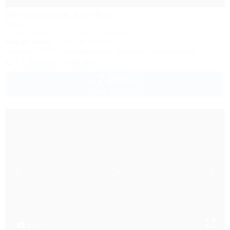
Жемчужина Alla-Bay
Отель
Туапсе, Бжид, Бухта Инал, 1 участок
50м до моря
1,0км до центра
Питание
Wi-Fi
Кондиционер
Бассейн
Автостоянка
+7 (918) 070-48-88
7 000
руб.
от
2 взр. в августе
1 / 47