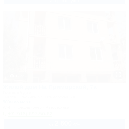
2 взр. в августе
1 / 22
Жилой дом На Приморской, 7а
Гостевой дом
Туапсе, Ольгинка, ул. Приморская, 7а
500м до моря
Wi-Fi
Кондиционер
Автостоянка
+7 (918) 697-50-62
2 600
руб.
от