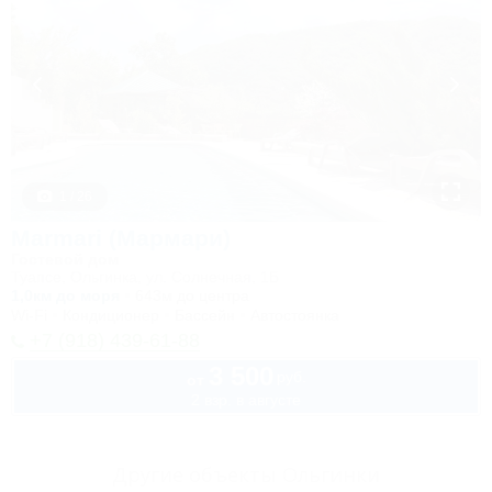
1 / 26
Marmari (Мармари)
Гостевой дом
Туапсе, Ольгинка, ул. Солнечная, 1Б
1,0км до моря
643м до центра
Wi-Fi
Кондиционер
Бассейн
Автостоянка
+7 (918) 439-61-88
3 500
руб.
от
2 взр. в августе
Другие объекты Ольгинки