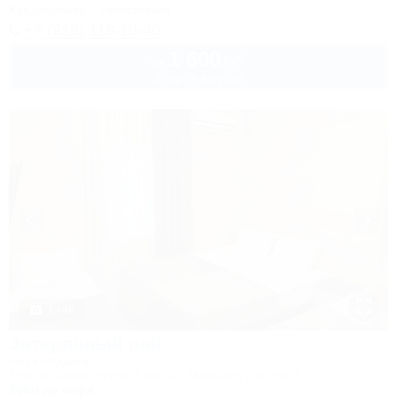
Кондиционер
Автостоянка
+7 (918) 118-10-40
1 600
руб.
от
2 взр. в августе
1 / 46
Затерянный рай
База отдыха
Туапсе, Бжид, Бухта Инал, ул. Морская, участок 2
300м до моря