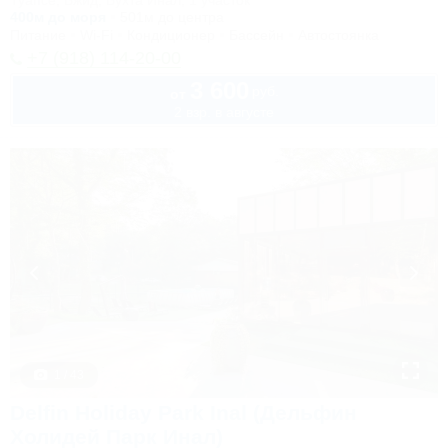
Туапсе, Бжид, Бухта Инал, 1 участок
400м до моря
501м до центра
Питание
Wi-Fi
Кондиционер
Бассейн
Автостоянка
+7 (918) 114-20-00
3 600
руб.
от
2 взр. в августе
1 / 43
Delfin Holiday Park Inal (Дельфин
Холидей Парк Инал)