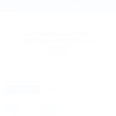
Фильтры и сортировка
Главная
СОЧИ
АНАПА
ГЕЛЕНДЖИК
ТУАПСЕ
ЕЙСК
КР
Регистрация
Гостиницы и отели
Вход
Ольгинки с туалетом в
номере
2026
Дата заезда
Дата выезда
Список
На карте
Отзывы