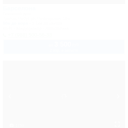
Барселона
Гостевой дом
Туапсе, Небуг, ул. Приморская, 18а
50м до моря
1,1км до центра
Wi-Fi
Кондиционер
Автостоянка
+7 (988) 500-56-33
3 500
руб.
от
2 взр. в августе
1 / 50