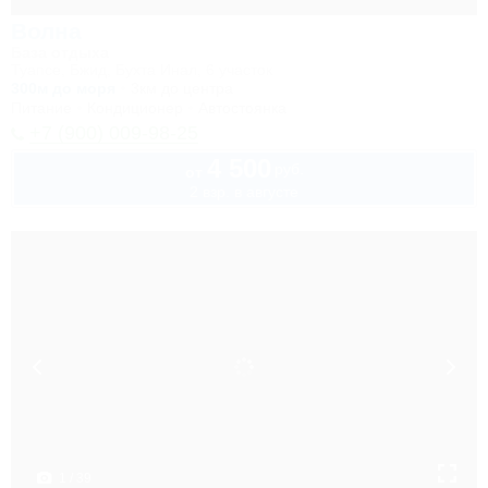
Волна
База отдыха
Туапсе, Бжид, Бухта Инал, 6 участок
300м до моря
3км до центра
Питание
Кондиционер
Автостоянка
+7 (900) 009-98-25
4 500
руб.
от
2 взр. в августе
1 / 39