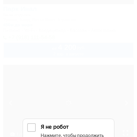
Парк Инал
База отдыха
Туапсе, Бжид, Бухта Инал, 5 участок
450м до моря
Питание
Wi-Fi
Кондиционер
Бассейн
Автостоянка
+7 (918) 111-54-58
4 200
руб.
от
2 взр. в августе
1 / 47