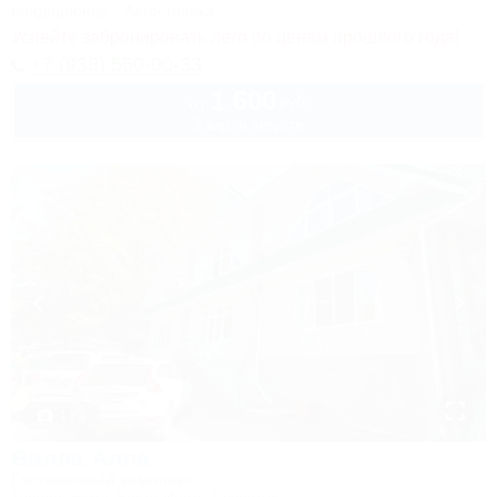
Кондиционер
Автостоянка
Успейте забронировать лето по ценам прошлого года!
+7 (938) 550-00-33
1 600
руб.
от
2 взр. в августе
1 / 3
Вилла Алла
Гостиничный комплекс