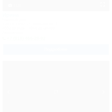
1 / 22
Ирина
Частный дом
Туапсе, Небуг, ул. Набережная, 8
400м до воды
405м до центра
Автостоянка
+7 (918) 466-28-92
Подробнее