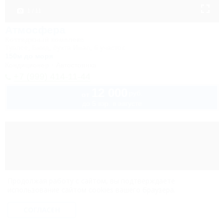
1 / 11
Атмосфера
Коттеджный комплекс
Туапсе, Бжид, бухта Инал, 6 участок
150м до моря
Кондиционер
Автостоянка
+7 (999) 414-11-44
12 000
руб.
от
до 5 взр. в августе
Продолжая работу с сайтом, вы подтверждаете
использование сайтом cookies вашего браузера.
СОГЛАСЕН