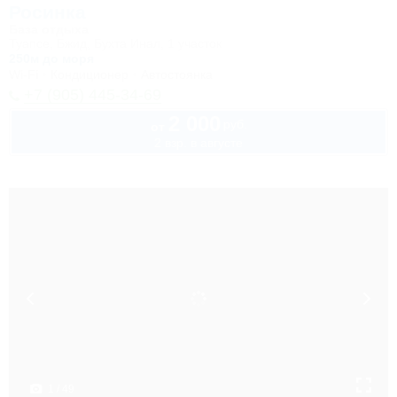
Росинка
База отдыха
Туапсе, Бжид, Бухта Инал, 1 участок
250м до моря
Wi-Fi
Кондиционер
Автостоянка
+7 (905) 445-34-69
2 000
руб.
от
2 взр. в августе
1 / 49